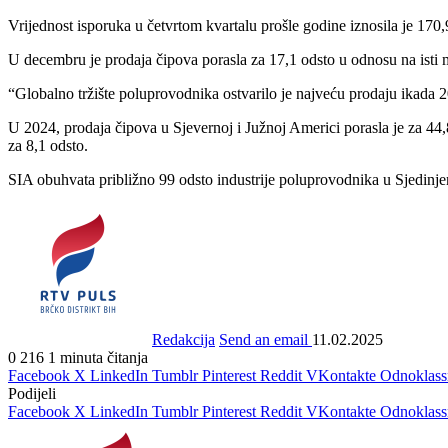
Vrijednost isporuka u četvrtom kvartalu prošle godine iznosila je 170,9 
U decembru je prodaja čipova porasla za 17,1 odsto u odnosu na isti m
“Globalno tržište poluprovodnika ostvarilo je najveću prodaju ikada 20
U 2024, prodaja čipova u Sjevernoj i Južnoj Americi porasla je za 44
za 8,1 odsto.
SIA obuhvata približno 99 odsto industrije poluprovodnika u Sjedinj
Redakcija
Send an email
11.02.2025
0
216
1 minuta čitanja
Facebook
X
LinkedIn
Tumblr
Pinterest
Reddit
VKontakte
Odnoklass
Podijeli
Facebook
X
LinkedIn
Tumblr
Pinterest
Reddit
VKontakte
Odnoklass