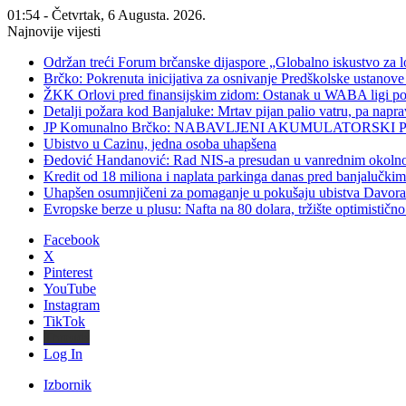
01:54 - Četvrtak, 6 Augusta. 2026.
Najnovije vijesti
Održan treći Forum brčanske dijaspore „Globalno iskustvo za l
Brčko: Pokrenuta inicijativa za osnivanje Predškolske ustan
ŽKK Orlovi pred finansijskim zidom: Ostanak u WABA ligi po
Detalji požara kod Banjaluke: Mrtav pijan palio vatru, pa napr
JP Komunalno Brčko: NABAVLJENI AKUMULATORSKI 
Ubistvo u Cazinu, jedna osoba uhapšena
Đedović Handanović: Rad NIS-a presudan u vanrednim okoln
Kredit od 18 miliona i naplata parkinga danas pred banjalučki
Uhapšen osumnjičeni za pomaganje u pokušaju ubistva Davor
Evropske berze u plusu: Nafta na 80 dolara, tržište optimističn
Facebook
X
Pinterest
YouTube
Instagram
TikTok
Threads
Log In
Izbornik