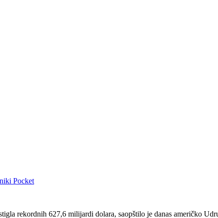
niki
Pocket
stigla rekordnih 627,6 milijardi dolara, saopštilo je danas američko Ud