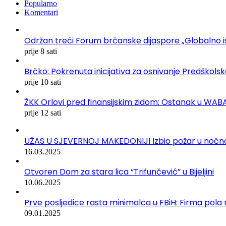
Popularno
Komentari
Održan treći Forum brčanske dijaspore „Globalno is
prije 8 sati
Brčko: Pokrenuta inicijativa za osnivanje Predškol
prije 10 sati
ŽKK Orlovi pred finansijskim zidom: Ostanak u WABA 
prije 12 sati
UŽAS U SJEVERNOJ MAKEDONIJI Izbio požar u noćnom 
16.03.2025
Otvoren Dom za stara lica “Trifunčević” u Bijeljini
10.06.2025
Prve posljedice rasta minimalca u FBiH: Firma pola r
09.01.2025