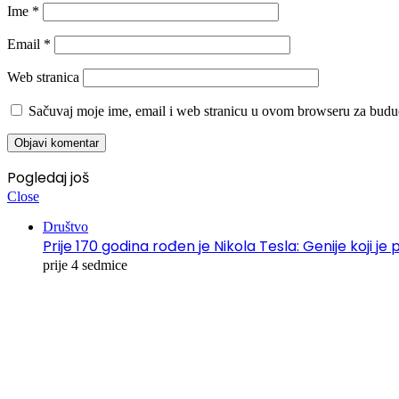
Ime
*
Email
*
Web stranica
Sačuvaj moje ime, email i web stranicu u ovom browseru za budu
Pogledaj još
Close
Društvo
Prije 170 godina rođen je Nikola Tesla: Genije koji je 
prije 4 sedmice
00:00