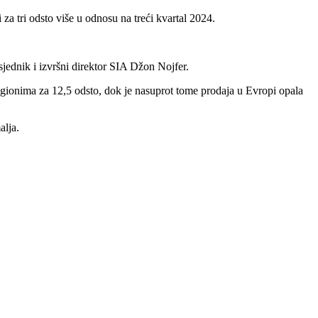
i za tri odsto više u odnosu na treći kvartal 2024.
sjednik i izvršni direktor SIA Džon Nojfer.
egionima za 12,5 odsto, dok je nasuprot tome prodaja u Evropi opala
alja.