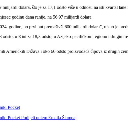
milijardi dolara, što je za 17,1 odsto više u odnosu na isti kvartal lane 
jesec godinu dana ranije, na 56,97 milijardi dolara.
24. godine, po prvi put premašivši 600 milijardi dolara”, rekao je pred
,8 odsto, u Kini za 18,3 odsto, u Azijsko-pacifičkom regionu i drugim r
enih Američkih Država i oko 66 odsto proizvođača čipova iz drugih zem
niki
Pocket
niki
Pocket
Podijeli putem Emaila
Štampaj