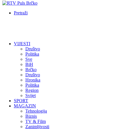
Pretraži
VIJESTI
Društvo
Politika
Sve
BiH
Brčko
Društvo
Hronika
Politika
Region
Svijet
SPORT
MAGAZIN
Tehnologija
Biznis
TV & Film
Zanimljivosti