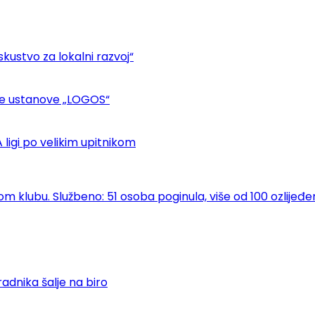
kustvo za lokalni razvoj“
ske ustanove „LOGOS“
ligi po velikim upitnikom
klubu. Službeno: 51 osoba poginula, više od 100 ozlijeđe
adnika šalje na biro