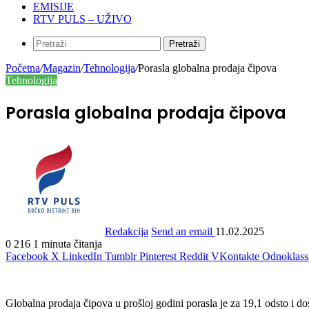
EMISIJE
RTV PULS – UŽIVO
Pretraži
Početna
/
Magazin
/
Tehnologija
/
Porasla globalna prodaja čipova
Tehnologija
Porasla globalna prodaja čipova
Redakcija
Send an email
11.02.2025
0
216
1 minuta čitanja
Facebook
X
LinkedIn
Tumblr
Pinterest
Reddit
VKontakte
Odnoklass
Globalna prodaja čipova u prošloj godini porasla je za 19,1 odsto i do