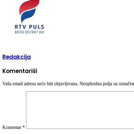
Redakcija
Komentariši
Vaša email adresa neće biti objavljivana.
Neophodna polja su označe
Komentar
*