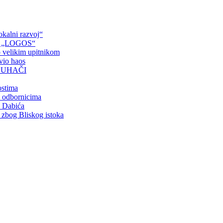
okalni razvoj“
ove „LOGOS“
 velikim upitnikom
avio haos
PUHAČI
ostima
m odbornicima
a Dabića
o zbog Bliskog istoka