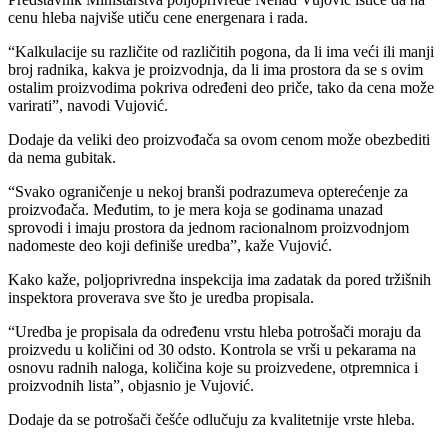
cenu hleba najviše utiču cene energenara i rada.
“Kalkulacije su različite od različitih pogona, da li ima veći ili manji
broj radnika, kakva je proizvodnja, da li ima prostora da se s ovim
ostalim proizvodima pokriva određeni deo priče, tako da cena može
varirati”, navodi Vujović.
Dodaje da veliki deo proizvođača sa ovom cenom može obezbediti
da nema gubitak.
“Svako ograničenje u nekoj branši podrazumeva opterećenje za
proizvođača. Međutim, to je mera koja se godinama unazad
sprovodi i imaju prostora da jednom racionalnom proizvodnjom
nadomeste deo koji definiše uredba”, kaže Vujović.
Kako kaže, poljoprivredna inspekcija ima zadatak da pored tržišnih
inspektora proverava sve što je uredba propisala.
“Uredba je propisala da određenu vrstu hleba potrošači moraju da
proizvedu u količini od 30 odsto. Kontrola se vrši u pekarama na
osnovu radnih naloga, količina koje su proizvedene, otpremnica i
proizvodnih lista”, objasnio je Vujović.
Dodaje da se potrošači češće odlučuju za kvalitetnije vrste hleba.