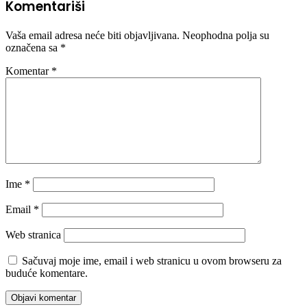
Komentariši
Vaša email adresa neće biti objavljivana.
Neophodna polja su
označena sa
*
Komentar
*
Ime
*
Email
*
Web stranica
Sačuvaj moje ime, email i web stranicu u ovom browseru za
buduće komentare.