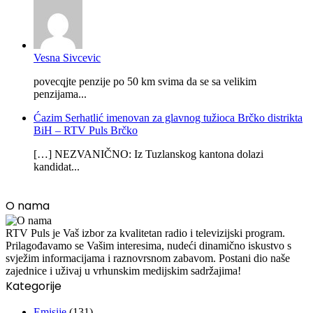
Vesna Sivcevic
povecqjte penzije po 50 km svima da se sa velikim
penzijama...
Ćazim Serhatlić imenovan za glavnog tužioca Brčko distrikta
BiH – RTV Puls Brčko
[…] NEZVANIČNO: Iz Tuzlanskog kantona dolazi
kandidat...
O nama
RTV Puls je Vaš izbor za kvalitetan radio i televizijski program.
Prilagođavamo se Vašim interesima, nudeći dinamično iskustvo s
svježim informacijama i raznovrsnom zabavom. Postani dio naše
zajednice i uživaj u vrhunskim medijskim sadržajima!
Kategorije
Emisije
(131)