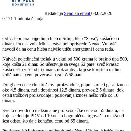
Redakcija
Send an email
03.02.2026
0
171
1 minuta čitanja
Od 7. februara najjeftiniji hleb u Srbiji, hleb “Sava”, koštaće 65
dinara. Predstavnik Ministarstva poljoprivrede Nenad Vujović
navodi da na cenu hleba najviše utiču energentni i cena rada.
Najveći pojedinačni trošak u vekni od 500 grama je brašno tipa 500,
koje košta 21 dinar. So učestvuje sa svega 52 pare, svež kvasac
košta nešto više od tri dinara, dok aditivi, koji se koriste u malim
količinama, cenu povećavaju za još 58 para.
Drugi deo cene čine troškovi proizvodnje, poput struje i gasa, iznose
oko 4,5 dinara, rad i doprinosi 12,5 dinara, prevoz 2,5 dinara, dok
ostali troškovi proizvodnje i poslovanja iznose nešto više od 10
dinara.
Sve to dovodi do maksimalne proizvođačke cene od 55 dinara, na
koju se dodaju PDV od 10 odsto i ograničena trgovačka marža od
šest odsto, što daje konačnu cenu od 65 dinara.
Predstavnik Ministarstva poljoprivrede Nenad Vujović ističe da na