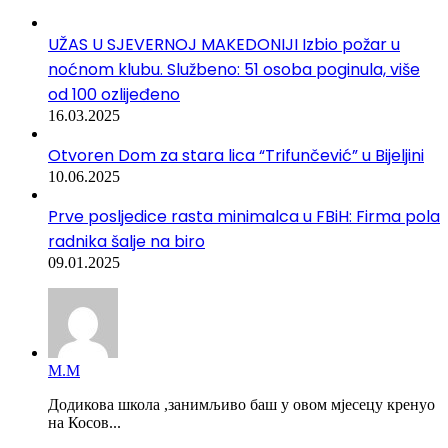
UŽAS U SJEVERNOJ MAKEDONIJI Izbio požar u
noćnom klubu. Službeno: 51 osoba poginula, više
od 100 ozlijeđeno
16.03.2025
Otvoren Dom za stara lica “Trifunčević” u Bijeljini
10.06.2025
Prve posljedice rasta minimalca u FBiH: Firma pola
radnika šalje na biro
09.01.2025
М.М
Додикова школа ,занимљиво баш у овом мјесецу кренуо
на Косов...