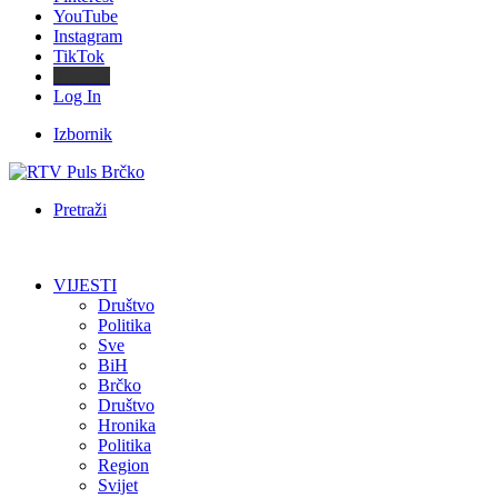
YouTube
Instagram
TikTok
Threads
Log In
Izbornik
Pretraži
VIJESTI
Društvo
Politika
Sve
BiH
Brčko
Društvo
Hronika
Politika
Region
Svijet