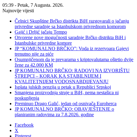
05:39 - Petak, 7 Augusta. 2026.
Najnovije vijesti
Čelnici Skupštine Brčko distrikta BiH razgovarali o jačanju
privredne saradnje sa Istanbulskom privrednom komorom
Gajić i Drljić jačaju Tempo
Otvorene nove mogućnosti saradnje Brčko distrikta BiH i
Istanbulske privredne komore
JP “KOMUNALNO BRČKO”: Voda iz rezervoara Gajevi
trenutno nije za piće
Osumnjičenom da je prevarama s kriptovalutama oštetio dvije
žene za 42.000 KM
JP KOMUNALNO BRČKO: RADOVI NA IZVORIŠTU
ŠTREPCI – KORAK KA STABILNIJEM I
KVALITETNIJEM VODOSNABDIJEVANJU
Isplata julskih penzija u petak u Republici Srpskoj
Smanjena proizvodnja struje u BiH, nema nestašica ni
poskupljenja
Preminuo Drago Galić, jedan od osnivača Euroherca
JP KOMUNALNO BRČKO: OBAVJEŠTENJE o
planiranim radovima za 7.8.2026. godine
Facebook
X
Pinterest