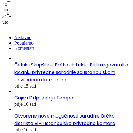
℃
40
pon
℃
41
uto
Nedavno
Popularno
Komentari
Čelnici Skupštine Brčko distrikta BiH razgovarali o
jačanju privredne saradnje sa Istanbulskom
privrednom komorom
prije 15 sati
Gajić i Drljić jačaju Tempo
prije 16 sati
Otvorene nove mogućnosti saradnje Brčko
distrikta BiH i Istanbulske privredne komore
prije 16 sati