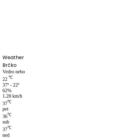
00:00
Weather
Brčko
Vedro nebo
℃
22
37º - 22º
62%
1.28 km/h
℃
37
pet
℃
36
sub
℃
37
ned