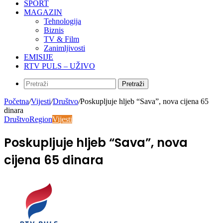
SPORT
MAGAZIN
Tehnologija
Biznis
TV & Film
Zanimljivosti
EMISIJE
RTV PULS – UŽIVO
Pretraži
Početna
/
Vijesti
/
Društvo
/
Poskupljuje hljeb “Sava”, nova cijena 65
dinara
Društvo
Region
Vijesti
Poskupljuje hljeb “Sava”, nova
cijena 65 dinara