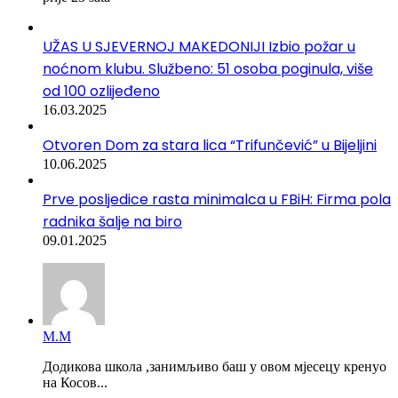
UŽAS U SJEVERNOJ MAKEDONIJI Izbio požar u
noćnom klubu. Službeno: 51 osoba poginula, više
od 100 ozlijeđeno
16.03.2025
Otvoren Dom za stara lica “Trifunčević” u Bijeljini
10.06.2025
Prve posljedice rasta minimalca u FBiH: Firma pola
radnika šalje na biro
09.01.2025
М.М
Додикова школа ,занимљиво баш у овом мјесецу кренуо
на Косов...