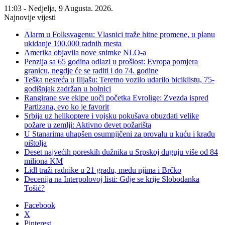
11:03 - Nedjelja, 9 Augusta. 2026.
Najnovije vijesti
Alarm u Folksvagenu: Vlasnici traže hitne promene, u planu
ukidanje 100.000 radnih mesta
Amerika objavila nove snimke NLO-a
Penzija sa 65 godina odlazi u prošlost: Evropa pomjera
granicu, negdje će se raditi i do 74. godine
Teška nesreća u Ilijašu: Teretno vozilo udarilo biciklistu, 75-
godišnjak zadržan u bolnici
Rangirane sve ekipe uoči početka Evrolige: Zvezda ispred
Partizana, evo ko je favorit
Srbija uz helikoptere i vojsku pokušava obuzdati velike
požare u zemlji: Aktivno devet požarišta
U Stanarima uhapšen osumnjičeni za provalu u kuću i krađu
pištolja
Deset najvećih poreskih dužnika u Srpskoj duguju više od 84
miliona KM
Lidl traži radnike u 21 gradu, među njima i Brčko
Decenija na Interpolovoj listi: Gdje se krije Slobodanka
Tošić?
Facebook
X
Pinterest