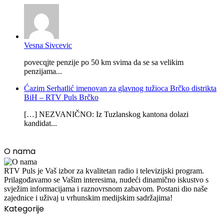
Vesna Sivcevic
povecqjte penzije po 50 km svima da se sa velikim
penzijama...
Ćazim Serhatlić imenovan za glavnog tužioca Brčko distrikta
BiH – RTV Puls Brčko
[…] NEZVANIČNO: Iz Tuzlanskog kantona dolazi
kandidat...
O nama
RTV Puls je Vaš izbor za kvalitetan radio i televizijski program.
Prilagođavamo se Vašim interesima, nudeći dinamično iskustvo s
svježim informacijama i raznovrsnom zabavom. Postani dio naše
zajednice i uživaj u vrhunskim medijskim sadržajima!
Kategorije