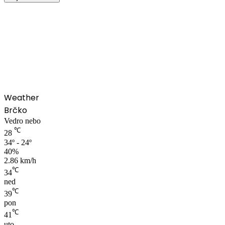
00:00
Weather
Brčko
Vedro nebo
℃
28
34º - 24º
40%
2.86 km/h
℃
34
ned
℃
39
pon
℃
41
uto