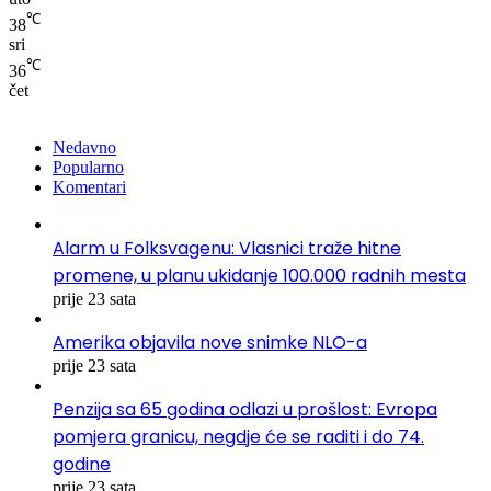
℃
38
sri
℃
36
čet
Nedavno
Popularno
Komentari
Alarm u Folksvagenu: Vlasnici traže hitne
promene, u planu ukidanje 100.000 radnih mesta
prije 23 sata
Amerika objavila nove snimke NLO-a
prije 23 sata
Penzija sa 65 godina odlazi u prošlost: Evropa
pomjera granicu, negdje će se raditi i do 74.
godine
prije 23 sata