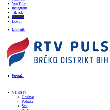
YouTube
Instagram
TikTok
Threads
Log In
Izbornik
Pretraži
VIJESTI
Društvo
Politika
Sve