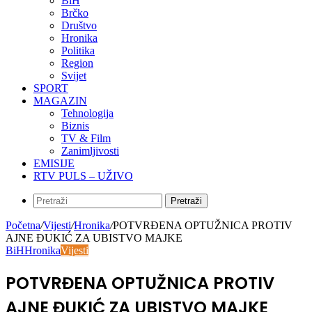
BiH
Brčko
Društvo
Hronika
Politika
Region
Svijet
SPORT
MAGAZIN
Tehnologija
Biznis
TV & Film
Zanimljivosti
EMISIJE
RTV PULS – UŽIVO
Pretraži
Početna
/
Vijesti
/
Hronika
/
POTVRĐENA OPTUŽNICA PROTIV
AJNE ĐUKIĆ ZA UBISTVO MAJKE
BiH
Hronika
Vijesti
POTVRĐENA OPTUŽNICA PROTIV
AJNE ĐUKIĆ ZA UBISTVO MAJKE