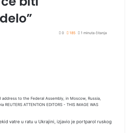
će biti
delo”
0
185
1 minuta čitanja
al address to the Federal Assembly, in Moscow, Russia,
n via REUTERS ATTENTION EDITORS - THIS IMAGE WAS
id vatre u ratu u Ukrajini, izjavio je portparol ruskog