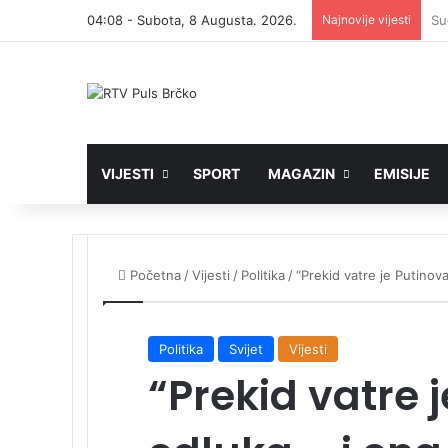
04:08 - Subota, 8 Augusta. 2026.
Najnovije vijesti
VIJESTI
SPORT
MAGAZIN
EMISIJE
Početna
/
Vijesti
/
Politika
/
“Prekid vatre je Putinov
Politika
Svijet
Vijesti
“Prekid vatre 