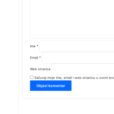
m
e
n
t
a
r
*
Ime
*
Email
*
Web stranica
Sačuvaj moje ime, email i web stranicu u ovom b