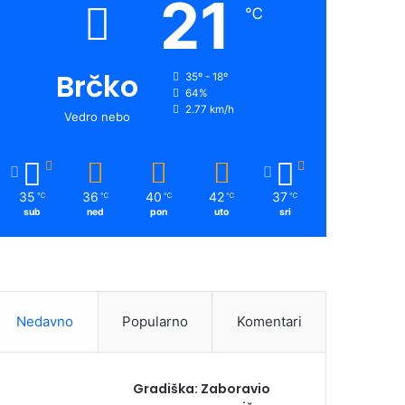
21
℃
Brčko
35º - 18º
64%
2.77 km/h
Vedro nebo
35
36
40
42
37
℃
℃
℃
℃
℃
sub
ned
pon
uto
sri
Nedavno
Popularno
Komentari
Gradiška: Zaboravio