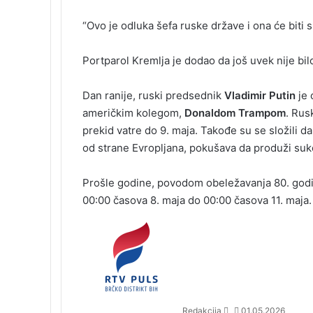
n
“Ovo je odluka šefa ruske države i ona će biti
i
k
i
Portparol Kremlja je dodao da još uvek nije b
Dan ranije, ruski predsednik
Vladimir Putin
je
američkim kolegom,
Donaldom Trampom
. Rus
prekid vatre do 9. maja. Takođe su se složili d
od strane Evropljana, pokušava da produži suko
Prošle godine, povodom obeležavanja 80. god
00:00 časova 8. maja do 00:00 časova 11. maja.
S
e
n
d
a
n
Redakcija
01.05.2026
e