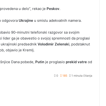
 sprovedena u delo”, rekao je
Peskov
.
ilo odgovora
Ukrajine
u smislu adekvatnih namera.
 obavio 90-minutni telefonski razgovor sa svojim
ki lider ga je obavestio o svojoj spremnosti da proglasi
a ukrajinski predsednik
Volodimir Zelenski
, podstaknut
b, objavio je Kremlj.
išnjice Dana pobede,
Putin
je proglasio
prekid vatre
od
0
185
1 minuta čitanja