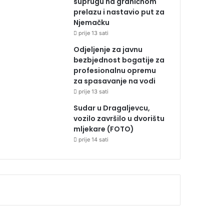
suprugu na graničnom
prelazu i nastavio put za
Njemačku
prije 13 sati
Odjeljenje za javnu
bezbjednost bogatije za
profesionalnu opremu
za spasavanje na vodi
prije 13 sati
Sudar u Dragaljevcu,
vozilo završilo u dvorištu
mljekare (FOTO)
prije 14 sati