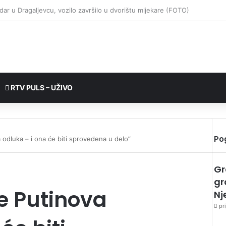
RTV PULS – UŽIVO
Po
a odluka – i ona će biti sprovedena u delo”
Gr
gr
je Putinova
Nj
pri