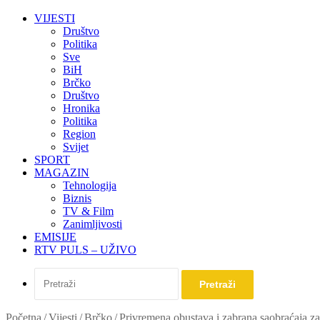
VIJESTI
Društvo
Politika
Sve
BiH
Brčko
Društvo
Hronika
Politika
Region
Svijet
SPORT
MAGAZIN
Tehnologija
Biznis
TV & Film
Zanimljivosti
EMISIJE
RTV PULS – UŽIVO
Pretraži
Početna
/
Vijesti
/
Brčko
/
Privremena obustava i zabrana saobraćaja za 