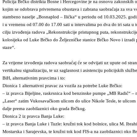
Policija Brčko distrikta Bosne i Hercegovine je na osnovu zakonskih ov
kojim se odobrava privremena obustava i zabrana saobraćaja za sva vozi
stambeno naselje „Bosnaplod – Ilićka“ u periodu od 10.03.2025. god
i u vremenu od 07.00 do 17.00 sati u intervalima po dva do tri sata u
cilju izvođenja radova „Rekonstrukcije pristupnog puta, rekonstrukcije
kolosijeka od Luke Brčko do Željezničke stanice Brčko Novo i izradi 
staze“.
Za vrijeme izvođenja radova saobraćaj će se odvijati uz upute od stra
vertikalnu signalizaciju, te uz saglasnost i asistenciju policijskih služb
BiH, alternativnim pravcima i to:
Dionica 1 alternativni pravac za vozila za potrebe Luke Brčko:
– iz pravca Bijeljine, raskrsnica kod benzinske pumpe „MB Radić“ – 
„Laser“ zatim Vukosavačkom ulicom do ulice Nikole Tesle, te ulicom 
dalje prema zaobilaznici oko grada Brčkog.
Dionica 2 iz pravca Banja Luke:
– iz pravca Banja Luke i Tuzle: kružni tok kod bolnice, ulica M. Ibra
Mostarska i Sarajevska, te kružni tok kod FIS-a na zaobilaznici oko B