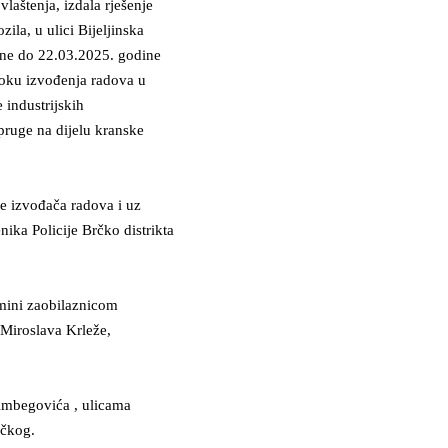
laštenja, izdala rješenje
la, u ulici Bijeljinska
ine do 22.03.2025. godine
 toku izvođenja radova u
 industrijskih
pruge na dijelu kranske
ne izvođača radova i uz
enika Policije Brčko distrikta
mini zaobilaznicom
Miroslava Krleže,
himbegovića , ulicama
rčkog.