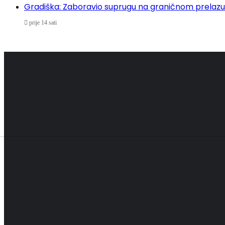
Gradiška: Zaboravio suprugu na graničnom prelazu
prije 14 sati