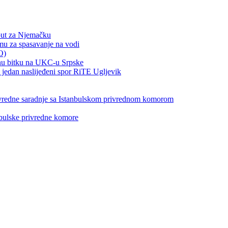
put za Njemačku
emu za spasavanje na vodi
O)
otnu bitku na UKC-u Srpske
jedan naslijeđeni spor RiTE Ugljevik
privredne saradnje sa Istanbulskom privrednom komorom
nbulske privredne komore