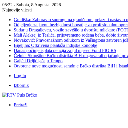
05:22 - Subota, 8 Augusta. 2026.
Najnovije vijesti
Gradiška: Zaboravio suprugu na graničnom prelazu i nastavio 
Odjeljenje za javnu bezbjednost bogatije za profesionalnu opr
Sudar u Dragaljevcu, vozilo završilo u dvorištu mljekare (FOT
Mali Aleksej iz Teslića, prijevremeno rođena beba, dobio živ
Novaković: Pravosnažnom odlukom iz Vašingtona zatvoren još 
Bijeljina: Otkrivena plantaža indijske konoplje
Danas počinje isplata penzija za jul mjesec Fond PIO RS
Čelnici Skupštine Brčko distrikta BiH razgovarali o jačanju 
Gajić i Drljić jačaju Tempo
Otvorene nove mogućnosti saradnje Brčko distrikta BiH i Ista
Log In
Izbornik
Pretraži