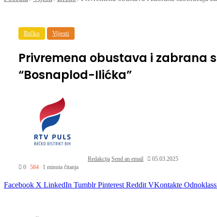
Brčko
Vijesti
Privremena obustava i zabrana sa
“Bosnaplod-Ilićka”
Redakcija
Send an email
05.03.2025
0
584
1 minuta čitanja
Facebook
X
LinkedIn
Tumblr
Pinterest
Reddit
VKontakte
Odnoklass