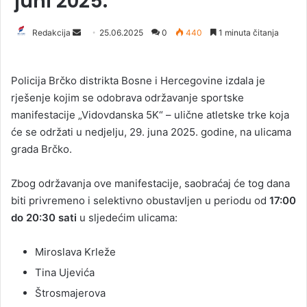
juni 2025.
Redakcija
S
25.06.2025
0
440
1 minuta čitanja
e
n
Policija Brčko distrikta Bosne i Hercegovine izdala je
d
rješenje kojim se odobrava održavanje sportske
a
manifestacije „Vidovdanska 5K“ – ulične atletske trke koja
n
će se održati u nedjelju, 29. juna 2025. godine, na ulicama
e
grada Brčko.
m
a
i
Zbog održavanja ove manifestacije, saobraćaj će tog dana
l
biti privremeno i selektivno obustavljen u periodu od
17:00
do 20:30 sati
u sljedećim ulicama:
Miroslava Krleže
Tina Ujevića
Štrosmajerova