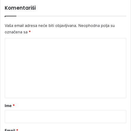
Komentariši
Vaša email adresa neće biti objavljivana.
Neophodna polja su
označena sa
*
K
o
m
e
n
t
a
r
Ime
*
*
Email
*