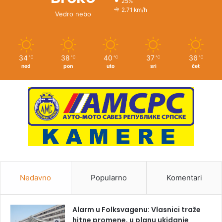
25%
2.71 km/h
Vedro nebo
34
38
40
37
36
℃
℃
℃
℃
℃
ned
pon
uto
sri
čet
Nedavno
Popularno
Komentari
Alarm u Folksvagenu: Vlasnici traže
hitne promene, u planu ukidanje