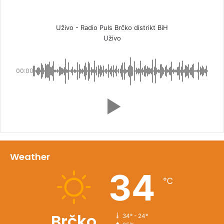
Uživo - Radio Puls Brčko distrikt BiH
Uživo
00:00
Weather
34
℃
Brčko
34º - 24º