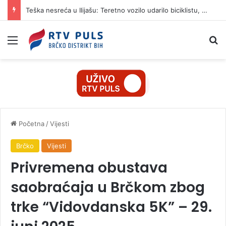
Teška nesreća u Ilijašu: Teretno vozilo udarilo biciklistu, 75-godišnjak zadržan u bolnici
Izbornik
Pr
Početna
/
Vijesti
Brčko
Vijesti
Privremena obustava
saobraćaja u Brčkom zbog
trke “Vidovdanska 5K” – 29.