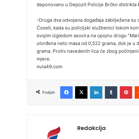
deponovano u Depozit Policije Brčko distrikta 
-Druga dva odvojena događaja zabilježena su 
Ćoseti, kada su policijski službenici tokom kont
svojim izgledom asocira na opojnu drogu “Mar
utvrđena neto masa od 0,522 grama, dok je u d
grama. Protiv navedenih lica će zbog počinjen
mjere.
nula49.com
Facebook
X
LinkedIn
Tumblr
Pinterest
Podijeli
Redakcija