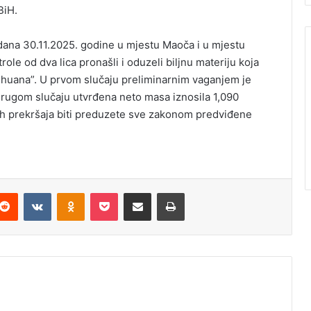
BiH.
dana 30.11.2025. godine u mjestu Maoča i u mjestu
role od dva lica pronašli i oduzeli biljnu materiju koja
ihuana”. U prvom slučaju preliminarnim vaganjem je
rugom slučaju utvrđena neto masa iznosila 1,090
ih prekršaja biti preduzete sve zakonom predviđene
Reddit
VKontakte
Odnoklassniki
Pocket
Podijeli putem Emaila
Štampaj