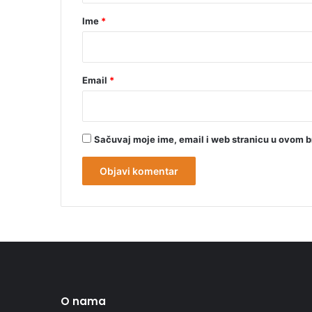
r
Ime
*
*
Email
*
Sačuvaj moje ime, email i web stranicu u ovom 
O nama