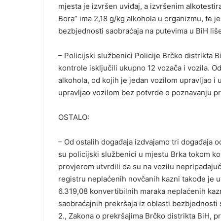
mjesta je izvršen uviđaj, a izvršenim alkotes
Bora” ima 2,18 g/kg alkohola u organizmu, te 
bezbjednosti saobraćaja na putevima u BiH liš
– Policijski službenici Policije Brčko distrik
kontrole isključili ukupno 12 vozača i vozila. O
alkohola, od kojih je jedan vozilom upravljao i 
upravljao vozilom bez potvrde o poznavanju pr
OSTALO:
– Od ostalih događaja izdvajamo tri događaja od
su policijski službenici u mjestu Brka tokom k
provjerom utvrdili da su na vozilu nepripadaj
registru neplaćenih novčanih kazni takođe je 
6.319,08 konvertibilnih maraka neplaćenih kazn
saobraćajnih prekršaja iz oblasti bezbjednosti s
2., Zakona o prekršajima Brčko distrikta BiH, 