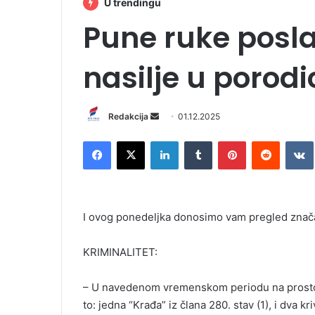
U trendingu
Pune ruke posla 
nasilje u porodic
Redakcija
S
01.12.2025
e
Facebook
X
LinkedIn
Tumblr
Pinterest
Reddit
VK
n
d
a
n
I ovog ponedeljka donosimo vam pregled značajn
e
m
KRIMINALITET:
a
i
l
– U navedenom vremenskom periodu na prostoru B
to: jedna “Krađa” iz člana 280. stav (1), i dva kr