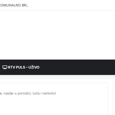
KOMUNALNO BRČKO”: Voda iz rezervoara Gajevi trenutno nije za piće
RTV PULS – UŽIVO
, nasilje u porodici, tuča i narkotici