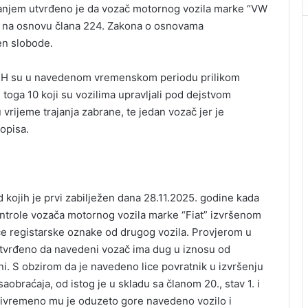
tiranjem utvrđeno je da vozač motornog vozila marke “VW
je na osnovu člana 224. Zakona o osnovama
en slobode.
ta BiH su u navedenom vremenskom periodu prilikom
d toga 10 koji su vozilima upravljali pod dejstvom
u vrijeme trajanja zabrane, te jedan vozač jer je
opisa.
 kojih je prvi zabilježen dana 28.11.2025. godine kada
ontrole vozača motornog vozila marke “Fiat” izvršenom
uće registarske oznake od drugog vozila. Provjerom u
utvrđeno da navedeni vozač ima dug u iznosu od
i. S obzirom da je navedeno lice povratnik u izvršenju
aobraćaja, od istog je u skladu sa članom 20., stav 1. i
privremeno mu je oduzeto gore navedeno vozilo i