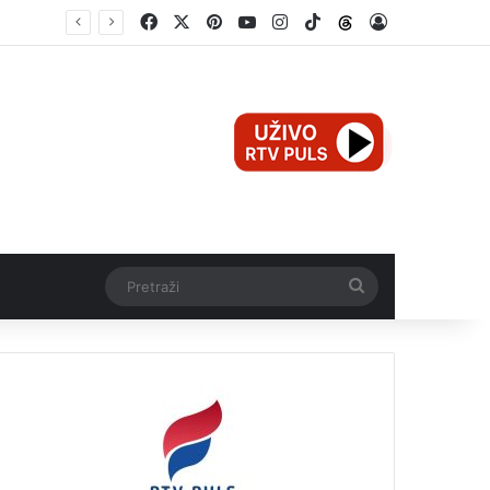
Facebook
X
Pinterest
YouTube
Instagram
TikTok
Threads
Log In
Pretraži