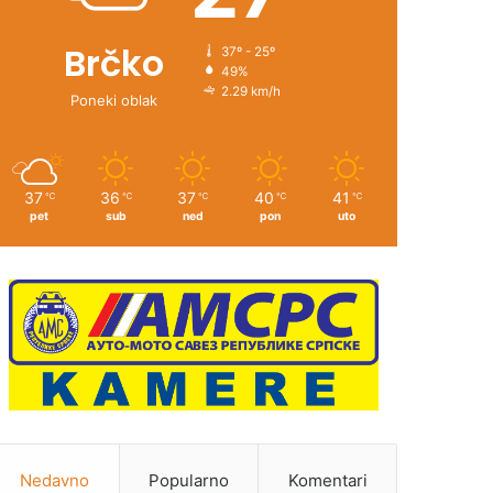
Brčko
37º - 25º
49%
2.29 km/h
Poneki oblak
37
36
37
40
41
℃
℃
℃
℃
℃
pet
sub
ned
pon
uto
Nedavno
Popularno
Komentari