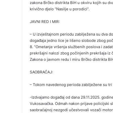
zakona Brčko distrikta BiH u okviru kojih su dv
krivično djelo “Nasilje u porodici”.
JAVNI RED I MIR:
– U izvještajnom periodu zabilježena su dva do
događaja jedno lice je lišeno slobode zbog poči
8. “Ometanje vršenja službenih poslova i zadata
prekršajni nalozi zbog počinjenih prekršaja iz č
Zakona o javnom redu i miru Brčko distrikta Bi
SAOBRAĆAJ:
– Tokom navedenog perioda zabilježene su tri
-Izdvajamo događaj od dana 29.11.2025. godine k
Vukosavačka. Odmah nakon prijave policijski služ
saobraćajnoj nezgodi učestvovali vozači motor