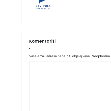
Komentariši
Vaša email adresa neće biti objavljivana.
Neophodna p
K
o
m
e
n
t
a