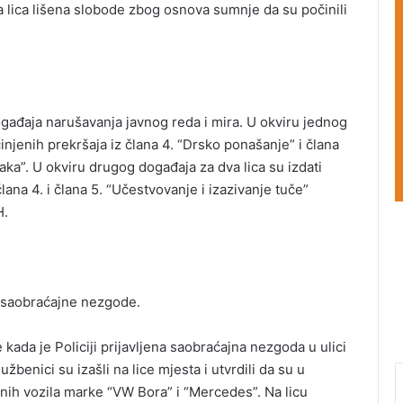
a lica lišena slobode zbog osnova sumnje da su počinili
gađaja narušavanja javnog reda i mira. U okviru jednog
njenih prekršaja iz člana 4. “Drsko ponašanje” i člana
ka”. U okviru drugog događaja za dva lica su izdati
lana 4. i člana 5. “Učestvovanje i izazivanje tuče”
H.
 saobraćajne nezgode.
ada je Policiji prijavljena saobraćajna nezgoda u ulici
benici su izašli na lice mjesta i utvrdili da su u
nih vozila marke “VW Bora” i “Mercedes”. Na licu