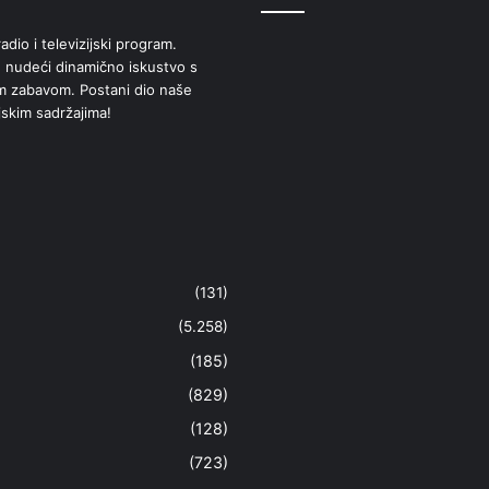
adio i televizijski program.
 nudeći dinamično iskustvo s
om zabavom. Postani dio naše
jskim sadržajima!
(131)
(5.258)
(185)
(829)
(128)
(723)