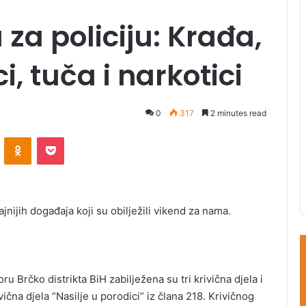
za policiju: Krađa,
i, tuča i narkotici
0
317
2 minutes read
ontakte
Odnoklassniki
Pocket
ijih događaja koji su obilježili vikend za nama.
rčko distrikta BiH zabilježena su tri krivična djela i
ivična djela “Nasilje u porodici” iz člana 218. Krivičnog