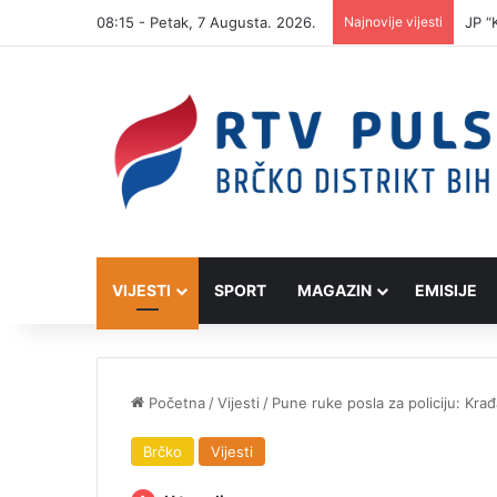
08:15 - Petak, 7 Augusta. 2026.
Najnovije vijesti
JP “
VIJESTI
SPORT
MAGAZIN
EMISIJE
Početna
/
Vijesti
/
Pune ruke posla za policiju: Krađa
Brčko
Vijesti