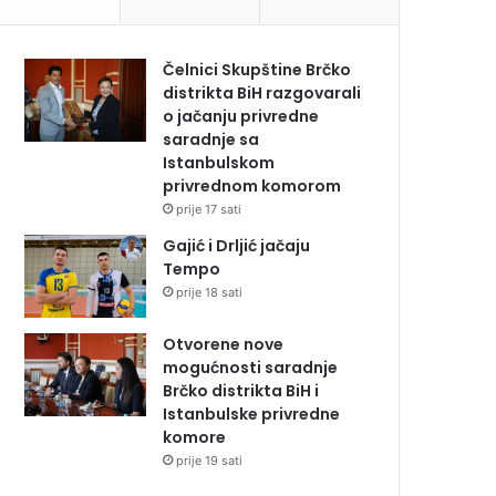
Čelnici Skupštine Brčko
distrikta BiH razgovarali
o jačanju privredne
saradnje sa
Istanbulskom
privrednom komorom
prije 17 sati
Gajić i Drljić jačaju
Tempo
prije 18 sati
Otvorene nove
mogućnosti saradnje
Brčko distrikta BiH i
Istanbulske privredne
komore
prije 19 sati