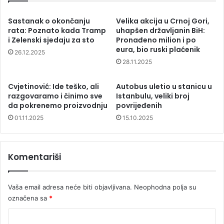
Sastanak o okončanju
Velika akcija u Crnoj Gori,
rata: Poznato kada Tramp
uhapšen državljanin BiH:
i Zelenski sjedaju za sto
Pronađeno milion i po
eura, bio ruski plaćenik
26.12.2025
28.11.2025
Cvjetinović: Ide teško, ali
Autobus uletio u stanicu u
razgovaramo i činimo sve
Istanbulu, veliki broj
da pokrenemo proizvodnju
povrijeđenih
01.11.2025
15.10.2025
Komentariši
Vaša email adresa neće biti objavljivana.
Neophodna polja su
označena sa
*
K