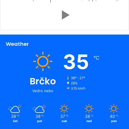
Weather
35
℃
Brčko
39º - 27º
28%
3.15 km/h
Vedro nebo
39
38
37
38
40
℃
℃
℃
℃
℃
čet
pet
sub
ned
pon