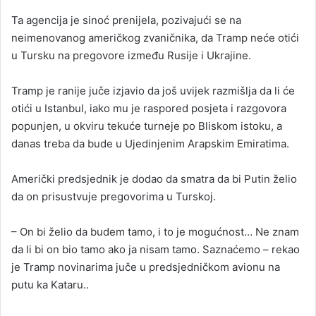
Ta agencija je sinoć prenijela, pozivajući se na
neimenovanog američkog zvaničnika, da Tramp neće otići
u Tursku na pregovore između Rusije i Ukrajine.
Tramp je ranije juče izjavio da još uvijek razmišlja da li će
otići u Istanbul, iako mu je raspored posjeta i razgovora
popunjen, u okviru tekuće turneje po Bliskom istoku, a
danas treba da bude u Ujedinjenim Arapskim Emiratima.
Američki predsjednik je dodao da smatra da bi Putin želio
da on prisustvuje pregovorima u Turskoj.
– On bi želio da budem tamo, i to je mogućnost… Ne znam
da li bi on bio tamo ako ja nisam tamo. Saznaćemo – rekao
je Tramp novinarima juče u predsjedničkom avionu na
putu ka Kataru..