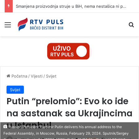
Smanjena proizvodnja struje u BiH, nema nestašica ni poskupljenja
Izbornik
Pr
Početna
/
Vijesti
/
Svijet
Svijet
Putin “prelomio”: Evo ko ide
na sastanak sa Ukrajincima
u Istanbul
Russian President Vladimir Putin delivers his annual address to the
Federal Assembly, in Moscow, Russia, February 29, 2024. Sputnik/Sergey