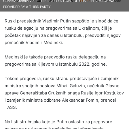
Kristijan Jenei
S
15.05.2025
0
263
2 minutes read
Guneev/Kremlin via REUTERS ATTENTION EDITORS - THIS IMAGE WAS
PROVIDED BY A THIRD PARTY.
e
n
Ruski predsjednik Vladimir Putin saopštio je sinoć da će
d
rusku delegaciju na pregovorima sa Ukrajinom, čiji je
a
početak najavljen za danas u Istanbulu, predvoditi njegov
n
pomoćnik Vladimir Medinski.
e
m
a
Medinski je takođe predvodio rusku delegaciju na
i
pregovorima sa Kijevom u Istanbulu 2022. godine.
l
Tokom pregovora, rusku stranu predstavljaće i zamjenik
ministra spoljnih poslova Mihail Galuzin, načelnik Glavne
uprave Generalštaba Oružanih snaga Rusije Igor Kostjukov
i zamjenik ministra odbrane Aleksandar Fomin, prenosi
TASS.
Na listi stručnjaka koje je Putin ovlastio za pregovore
nalaze se prvi zamenik načelnika za informisanje