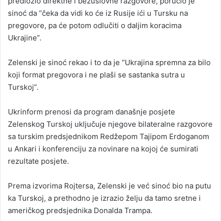
predložio direktne i bezuslovne razgovore, poručio je
sinoć da “čeka da vidi ko će iz Rusije ići u Tursku na
pregovore, pa će potom odlučiti o daljim koracima
Ukrajine”.
Zelenski je sinoć rekao i to da je “Ukrajina spremna za bilo
koji format pregovora i ne plaši se sastanka sutra u
Turskoj”.
Ukrinform prenosi da program današnje posjete
Zelenskog Turskoj uključuje njegove bilateralne razgovore
sa turskim predsjednikom Redžepom Tajipom Erdoganom
u Ankari i konferenciju za novinare na kojoj će sumirati
rezultate posjete.
Prema izvorima Rojtersa, Zelenski je već sinoć bio na putu
ka Turskoj, a prethodno je izrazio želju da tamo sretne i
američkog predsjednika Donalda Trampa.