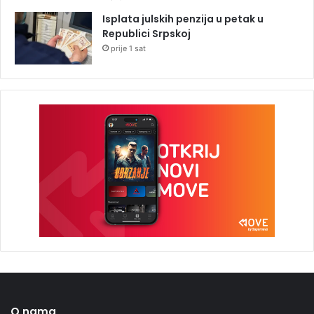
Isplata julskih penzija u petak u
Republici Srpskoj
prije 1 sat
O nama