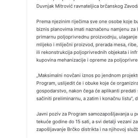
Duvnjak Mitrović ravnateljica brčanskog Zavod
Prema njezinim riječima sve one osobe koje b
biznis planovima imati naznačenu namjenu za št
primarnu poljoprivrednu proizvodnju, ulaganje u
mlijeko i mliječni proizvod, prerada mesa, ribe,
ili rekonstrukcija poljoprivrednih objekata i in
kupovina mehanizacije i opreme za poljoprivr
„Maksimalni novčani iznos po jendnom projekt
Program, uslijedit će i obuke koje će organizir
gospodarstvo, nakon čega će aplikanti predati s
sačiniti preliminarnu, a zatim i konačnu listu“, 
Javni poziv za Program samozapošljavanja u pol
tekuće godine do 15 sati, a svi detalji vezani 
zapošljavanje Brčko distrikta i na njihovoj služb