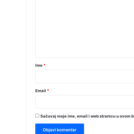
K
o
m
e
n
t
a
r
Ime
*
*
Email
*
Sačuvaj moje ime, email i web stranicu u ovom 