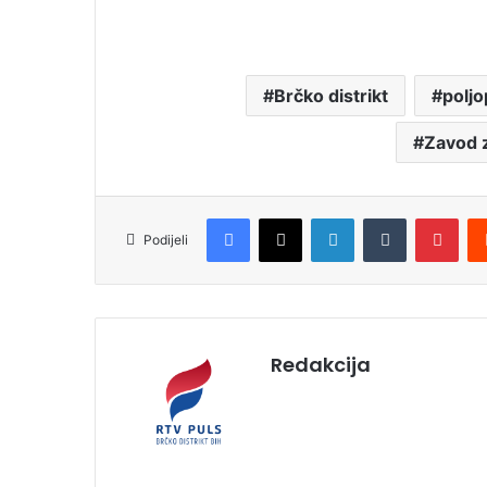
Brčko distrikt
poljo
Zavod z
Facebook
X
LinkedIn
Tumblr
Pinterest
Podijeli
Redakcija