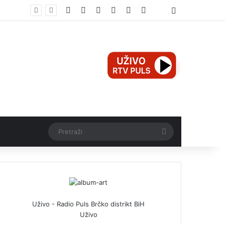
Facebook
X
Pinterest
YouTube
Instagram
TikTok
Threads
Log In
Teška nesreća u Ilijašu: Teretno vozilo udarilo biciklistu, 75-godišnjak zadržan u bolnici
Pretraži
Uživo - Radio Puls Brčko distrikt BiH
Uživo