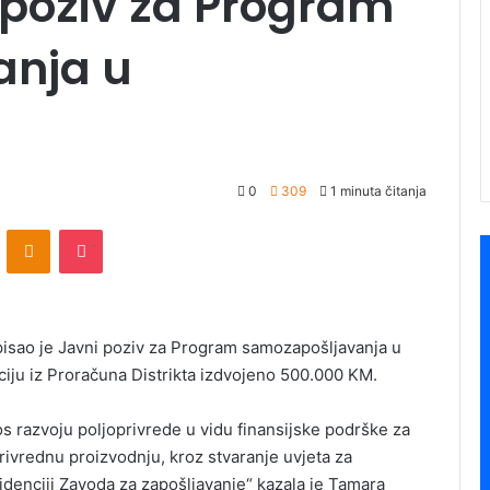
 poziv za Program
anja u
0
309
1 minuta čitanja
ontakte
Odnoklassniki
Pocket
spisao je Javni poziv za Program samozapošljavanja u
zaciju iz Proračuna Distrikta izdvojeno 500.000 KM.
 razvoju poljoprivrede u vidu finansijske podrške za
rivrednu proizvodnju, kroz stvaranje uvjeta za
denciji Zavoda za zapošljavanje“ kazala je Tamara