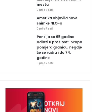
mesta
prije 7 sati
Amerika objavila nove
snimke NLO-a
prije 7 sati
Penzija sa 65 godina
odlazi u prošlost: Evropa
pomjera granicu, negdje
će se raditi i do 74.
godine
prije 7 sati