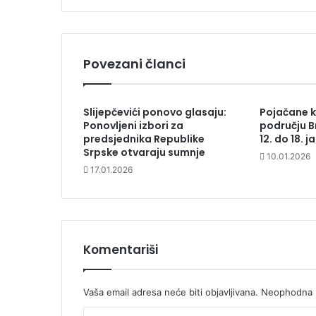
Povezani članci
Slijepčevići ponovo glasaju:
Pojačane k
Ponovljeni izbori za
području B
predsjednika Republike
12. do 18. 
Srpske otvaraju sumnje
10.01.2026
17.01.2026
Komentariši
Vaša email adresa neće biti objavljivana.
Neophodna p