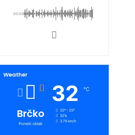
00:00
Weather
32
℃
Brčko
32º - 25º
32%
3.79 km/h
Poneki oblak