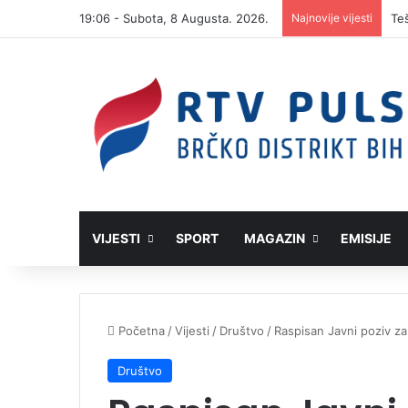
19:06 - Subota, 8 Augusta. 2026.
Najnovije vijesti
VIJESTI
SPORT
MAGAZIN
EMISIJE
Početna
/
Vijesti
/
Društvo
/
Raspisan Javni poziv za
Društvo