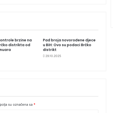
ontrole brzine na
Pad broja novorođene djece
rčko distrikta od
u BiH: Ovo su podaci Brčko
januara
distrikt
29.10.2025
olja su označena sa
*