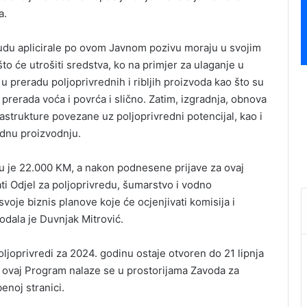
a.
udu aplicirale po ovom Javnom pozivu moraju u svojim
o će utrošiti sredstva, ko na primjer za ulaganje u
 preradu poljoprivrednih i ribljih proizvoda kao što su
 prerada voća i povrća i slično. Zatim, izgradnja, obnova
frastrukture povezane uz poljoprivredni potencijal, kao i
ednu proizvodnju.
u je 22.000 KM, a nakon podnesene prijave za ovaj
ati Odjel za poljoprivredu, šumarstvo i vodno
voje biznis planove koje će ocjenjivati komisija i
dodala je Duvnjak Mitrović.
joprivredi za 2024. godinu ostaje otvoren do 21 lipnja
za ovaj Program nalaze se u prostorijama Zavoda za
enoj stranici.