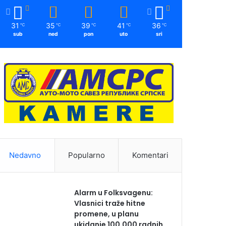
31
35
39
41
36
℃
℃
℃
℃
℃
sub
ned
pon
uto
sri
Nedavno
Popularno
Komentari
Alarm u Folksvagenu:
Vlasnici traže hitne
promene, u planu
ukidanje 100.000 radnih