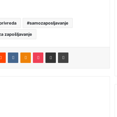
privreda
samozaposljavanje
a zapošljavanje
Reddit
VKontakte
Odnoklassniki
Pocket
Podijeli putem Emaila
Štampaj