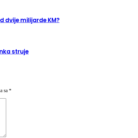
d dvije milijarde KM?
nka struje
na sa
*