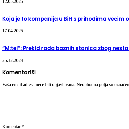
12.05.2025
Koja je to kompanija u BiH s prihodima većim o
17.04.2025
“M:tel”: Prekid rada baznih stanica zbog nesta
25.12.2024
Komentariši
Vaša email adresa neće biti objavljivana.
Neophodna polja su označe
Komentar
*