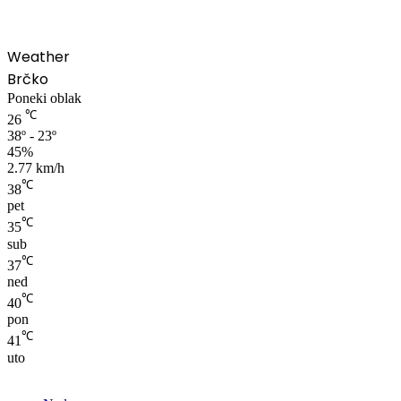
Weather
Brčko
Poneki oblak
℃
26
38º - 23º
45%
2.77 km/h
℃
38
pet
℃
35
sub
℃
37
ned
℃
40
pon
℃
41
uto