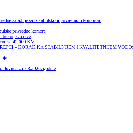
privredne saradnje sa Istanbulskom privrednom komorom
nbulske privredne komore
no nije za piće
 žene za 42.000 KM
REPCI – KORAK KA STABILNIJEM I KVALITETNIJEM VOD
enja
vima za 7.8.2026. godine