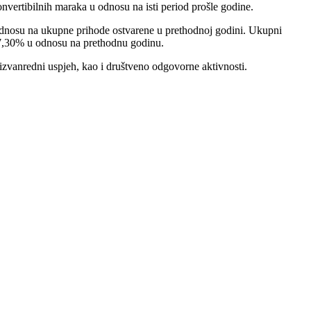
ertibilnih maraka u odnosu na isti period prošle godine.
 odnosu na ukupne prihode ostvarene u prethodnoj godini. Ukupni
o 7,30% u odnosu na prethodnu godinu.
 izvanredni uspjeh, kao i društveno odgovorne aktivnosti.