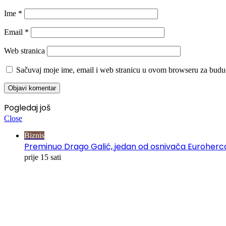
Ime
*
Email
*
Web stranica
Sačuvaj moje ime, email i web stranicu u ovom browseru za budu
Pogledaj još
Close
Biznis
Preminuo Drago Galić, jedan od osnivača Euroherc
prije 15 sati
00:00