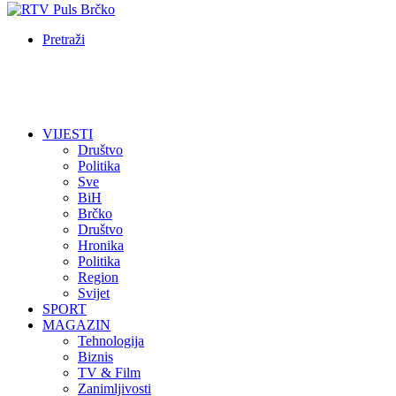
Pretraži
VIJESTI
Društvo
Politika
Sve
BiH
Brčko
Društvo
Hronika
Politika
Region
Svijet
SPORT
MAGAZIN
Tehnologija
Biznis
TV & Film
Zanimljivosti