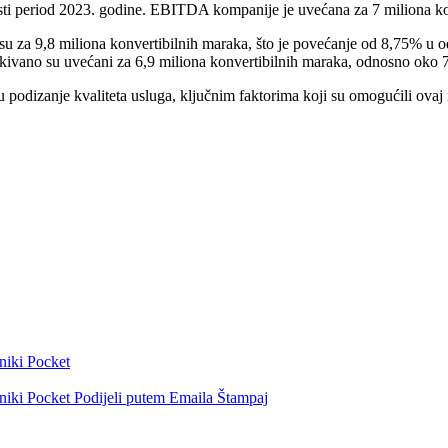
ti period 2023. godine. EBITDA kompanije je uvećana za 7 miliona konv
 su za 9,8 miliona konvertibilnih maraka, što je povećanje od 8,75% u
 očekivano su uvećani za 6,9 miliona konvertibilnih maraka, odnosno ok
 podizanje kvaliteta usluga, ključnim faktorima koji su omogućili ovaj
niki
Pocket
niki
Pocket
Podijeli putem Emaila
Štampaj