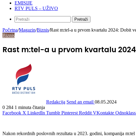
EMISIJE
RTV PULS – UŽIVO
Pretraži
Početna
/
Magazin
/
Biznis
/
Rast m:tel-a u prvom kvartalu 2024: Dobit 
Biznis
Rast m:tel-a u prvom kvartalu 2024:
Redakcija
Send an email
08.05.2024
0
284
1 minuta čitanja
Facebook
X
LinkedIn
Tumblr
Pinterest
Reddit
VKontakte
Odnoklass
Nakon rekordnih poslovnih rezultata u 2023. godini, kompanija m:tel na