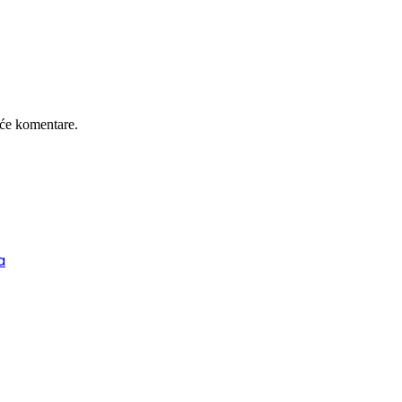
će komentare.
a