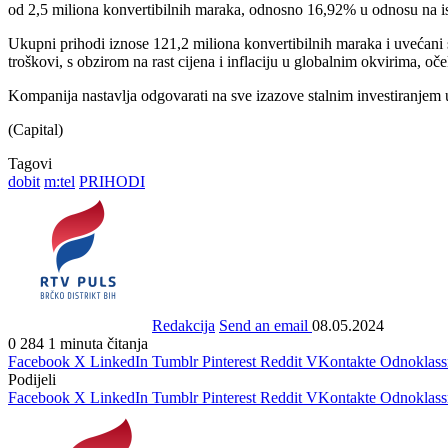
od 2,5 miliona konvertibilnih maraka, odnosno 16,92% u odnosu na is
Ukupni prihodi iznose 121,2 miliona konvertibilnih maraka i uvećani
troškovi, s obzirom na rast cijena i inflaciju u globalnim okvirima,
Kompanija nastavlja odgovarati na sve izazove stalnim investiranjem u
(Capital)
Tagovi
dobit
m:tel
PRIHODI
Redakcija
Send an email
08.05.2024
0
284
1 minuta čitanja
Facebook
X
LinkedIn
Tumblr
Pinterest
Reddit
VKontakte
Odnoklass
Podijeli
Facebook
X
LinkedIn
Tumblr
Pinterest
Reddit
VKontakte
Odnoklass