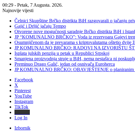
00:29 - Petak, 7 Augusta. 2026.
Najnovije vijesti
Čelnici Skupštine Brčko distrikta BiH razgovarali o jačanju 
Gajić i Drljić jačaju Tempo
Otvorene nove mogućnosti saradnje Brčko distrikta BiH i Ista
JP “KOMUNALNO BRČKO”: Voda iz rezervoara Gajevi trenut
Osumnjičenom da je prevarama s kriptovalutama oštetio dvije
JP KOMUNALNO BRČKO: RADOVI NA IZVORIŠTU ŠT
Isplata julskih penzija u petak u Republici Srpskoj
Smanjena proizvodnja struje u BiH, nema nestašica ni poskuplj
Preminuo Drago Galić, jedan od osnivača Euroherca
JP KOMUNALNO BRČKO: OBAVJEŠTENJE o planiranim rado
Facebook
X
Pinterest
YouTube
Instagram
TikTok
Threads
Log In
Izbornik