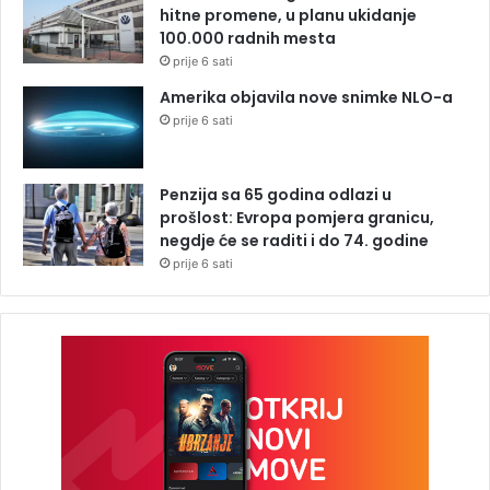
hitne promene, u planu ukidanje
100.000 radnih mesta
prije 6 sati
Amerika objavila nove snimke NLO-a
prije 6 sati
Penzija sa 65 godina odlazi u
prošlost: Evropa pomjera granicu,
negdje će se raditi i do 74. godine
prije 6 sati