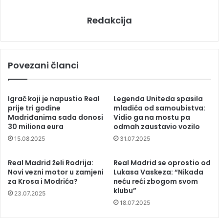
Redakcija
Povezani članci
Igrač koji je napustio Real
Legenda Uniteda spasila
prije tri godine
mladića od samoubistva:
Madriđanima sada donosi
Vidio ga na mostu pa
30 miliona eura
odmah zaustavio vozilo
15.08.2025
31.07.2025
Real Madrid želi Rodrija:
Real Madrid se oprostio od
Novi vezni motor u zamjeni
Lukasa Vaskeza: “Nikada
za Krosa i Modrića?
neću reći zbogom svom
klubu”
23.07.2025
18.07.2025