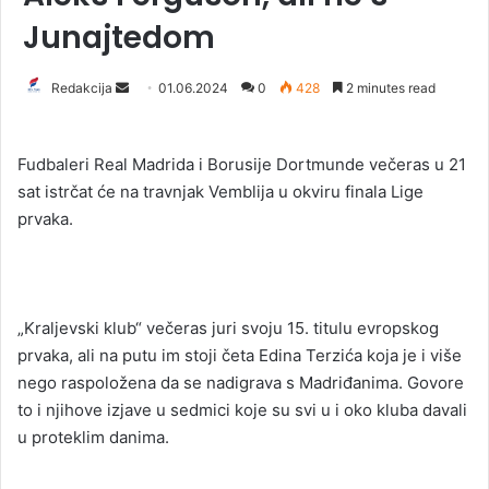
Junajtedom
Redakcija
S
01.06.2024
0
428
2 minutes read
e
n
Fudbaleri Real Madrida i Borusije Dortmunde večeras u 21
d
sat istrčat će na travnjak Vemblija u okviru finala Lige
a
prvaka.
n
e
m
a
i
„Kraljevski klub“ večeras juri svoju 15. titulu evropskog
l
prvaka, ali na putu im stoji četa Edina Terzića koja je i više
nego raspoložena da se nadigrava s Madriđanima. Govore
to i njihove izjave u sedmici koje su svi u i oko kluba davali
u proteklim danima.