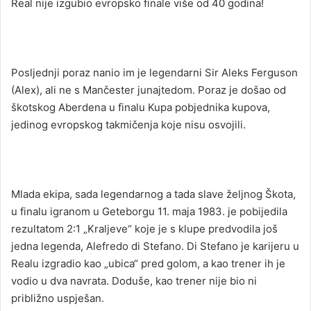
Real nije izgubio evropsko finale više od 40 godina!
Posljednji poraz nanio im je legendarni Sir Aleks Ferguson
(Alex), ali ne s Mančester junajtedom. Poraz je došao od
škotskog Aberdena u finalu Kupa pobjednika kupova,
jedinog evropskog takmičenja koje nisu osvojili.
Mlada ekipa, sada legendarnog a tada slave željnog Škota,
u finalu igranom u Geteborgu 11. maja 1983. je pobijedila
rezultatom 2:1 „Kraljeve“ koje je s klupe predvodila još
jedna legenda, Alefredo di Stefano. Di Stefano je karijeru u
Realu izgradio kao „ubica“ pred golom, a kao trener ih je
vodio u dva navrata. Doduše, kao trener nije bio ni
približno uspješan.