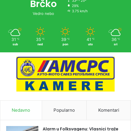
Brčko
33º - 25º
29%
3.75 km/h
Vedro nebo
31
35
39
41
36
℃
℃
℃
℃
℃
sub
ned
pon
uto
sri
Nedavno
Popularno
Komentari
Alarm u Folksvagenu: Vlasnici traže