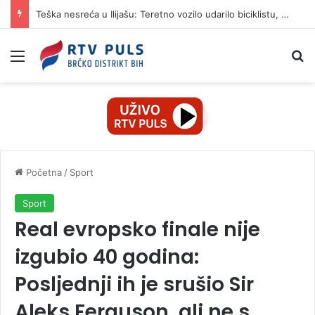
Teška nesreća u Ilijašu: Teretno vozilo udarilo biciklistu, 75-godišnjak zadržan u bolnici
Izbornik
Pr
Početna
/
Sport
Sport
Real evropsko finale nije
izgubio 40 godina:
Posljednji ih je srušio Sir
Aleks Ferguson, ali ne s