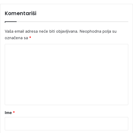
Komentariši
Vaša email adresa neće biti objavljivana.
Neophodna polja su
označena sa
*
K
o
m
e
n
t
a
r
Ime
*
*