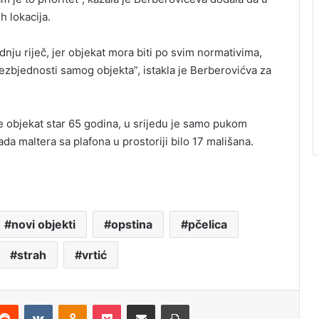
h lokacija.
dnju riječ, jer objekat mora biti po svim normativima,
ezbjednosti samog objekta”, istakla je Berberovićva za
je objekat star 65 godina, u srijedu je samo pukom
da maltera sa plafona u prostoriji bilo 17 mališana.
novi objekti
opstina
pčelica
strah
vrtić
Reddit
VKontakte
Odnoklassniki
Pocket
Podijeli putem Emaila
Štampaj