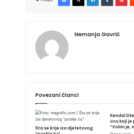
Nemanja Gavrić
Povezani članci
Kendal Dže
ocu koji je
“Volim je, 
Šta se krije iza djetetovog
“poslije ću”