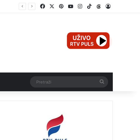
Facebook
X
Pinterest
YouTube
Instagram
TikTok
Threads
Log In
Mali Aleksej iz Teslića, prijevremeno rođena beba, dobio životnu bitku na UKC-u Srpske
Pretraži