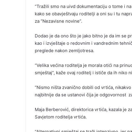
“Tražili smo na uivd dokumentaciju o tome i na
kako se obavještvaju roditelji a oni su i tu napr
za “Nezavisne novine”.
Dodao je da ono što je jako bitno je da im se p
kao i izvještaje o redovnim i vandrednim tehni
preglede nakon zemljotresa.
“Velika većina roditelja je morala otići na prinu
smještaj”, kaže ovaj roditelj i ističe da ih niko n
“Nismo ništa zvanično dobili od vrtića, nikakvo o
najbitnije da se ustanovi čija je odgovornost z
Maja Berberović, direktorica vrtića, kazala je 
Savjetom roditelja vrtića.
“Alternativni smještaj se traži intenzivno, jer n