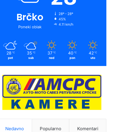
Brčko
28º - 28º
45%
4.11 km/h
Poneki oblak
28
35
37
40
42
℃
℃
℃
℃
℃
pet
sub
ned
pon
uto
Nedavno
Popularno
Komentari