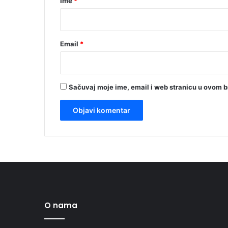
Ime
*
*
Email
*
Sačuvaj moje ime, email i web stranicu u ovom 
O nama