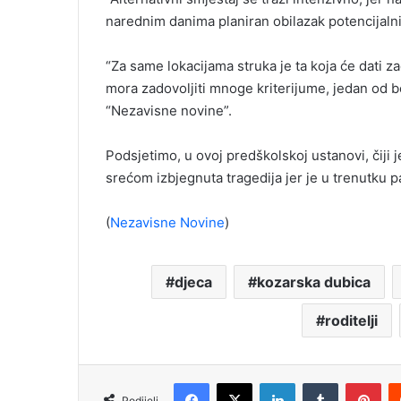
narednim danima planiran obilazak potencijalni
“Za same lokacijama struka je ta koja će dati za
mora zadovoljiti mnoge kriterijume, jedan od b
“Nezavisne novine”.
Podsjetimo, u ovoj predškolskoj ustanovi, čiji 
srećom izbjegnuta tragedija jer je u trenutku pa
(
Nezavisne Novine
)
djeca
kozarska dubica
roditelji
Facebook
X
LinkedIn
Tumblr
Pinterest
Podijeli