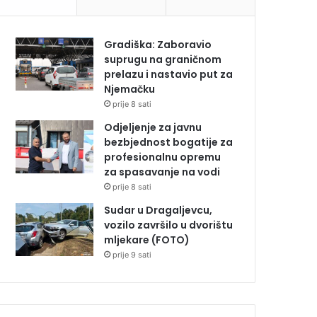
Gradiška: Zaboravio
suprugu na graničnom
prelazu i nastavio put za
Njemačku
prije 8 sati
Odjeljenje za javnu
bezbjednost bogatije za
profesionalnu opremu
za spasavanje na vodi
prije 8 sati
Sudar u Dragaljevcu,
vozilo završilo u dvorištu
mljekare (FOTO)
prije 9 sati