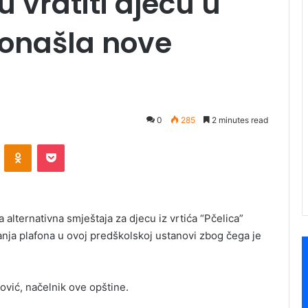
u vratiti djecu u
pronašla nove
0
285
2 minutes read
ontakte
Odnoklassniki
Pocket
alternativna smještaja za djecu iz vrtića “Pčelica”
nja plafona u ovoj predškolskoj ustanovi zbog čega je
vić, načelnik ove opštine.