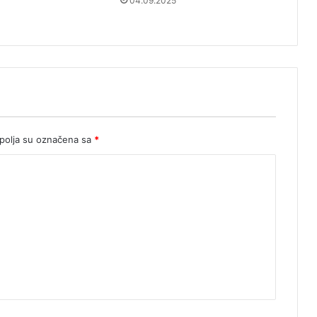
04.09.2025
olja su označena sa
*