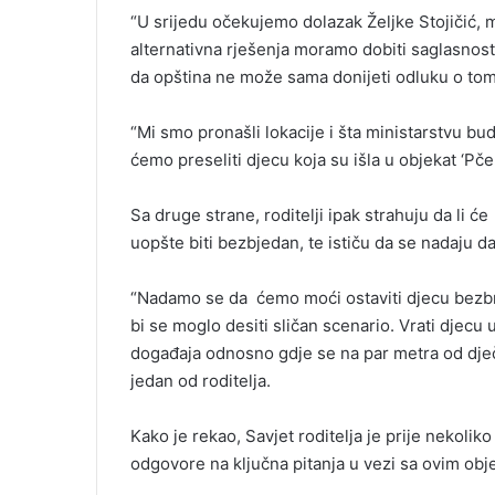
“U srijedu očekujemo dolazak Željke Stojičić, m
alternativna rješenja moramo dobiti saglasnost 
da opština ne može sama donijeti odluku o tom
“Mi smo pronašli lokacije i šta ministarstvu bud
ćemo preseliti djecu koja su išla u objekat ‘Pče
Sa druge strane, roditelji ipak strahuju da li ć
uopšte biti bezbjedan, te ističu da se nadaju da 
“Nadamo se da ćemo moći ostaviti djecu bezbriž
bi se moglo desiti sličan scenario. Vrati djecu 
događaja odnosno gdje se na par metra od dječ
jedan od roditelja.
Kako je rekao, Savjet roditelja je prije nekoliko
odgovore na ključna pitanja u vezi sa ovim obj