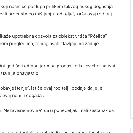
 koji način se postupa prilikom takvog nekog događaja,
avili propuste po mišljenju roditelja”, kaže ovaj roditelj
rikaže upotrebna dozvola za objekat vrtića “Pčelica”,
čkim pregledima, te naglasak stavljaju na zadnje
dni godišnji odmor, jer nisu pronašli nikakav alternativni
išta nije obavjestio.
bavještenje”, ističe ovaj roditelj i dodaje da je je
a ovaj nemili događaj.
za “Nezavisne novine” da u ponedeljak imali sastanak sa
am je to prioritet”, kazala je Berberovićeva dodala da u