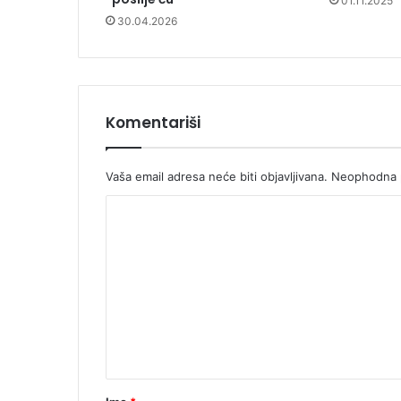
01.11.2025
30.04.2026
Komentariši
Vaša email adresa neće biti objavljivana.
Neophodna p
K
o
m
e
n
t
a
r