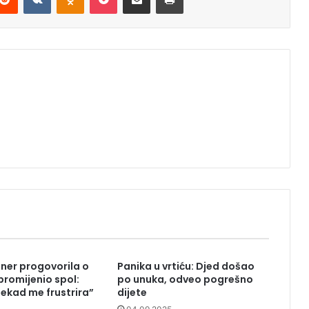
ner progovorila o
Panika u vrtiću: Djed došao
 promijenio spol:
po unuka, odveo pogrešno
nekad me frustrira”
dijete