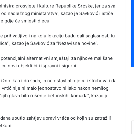
inistra prosvjete i kulture Republike Srpske, jer za sva
od nadležnog ministarstva”, kazao je Savković i ističe
e gdje će smjesti djecu.
e prihvatljivo i na koju lokaciju budu dali saglasnost, tu
lica'”, kazao je Savković za “Nezavisne novine”.
e potencijalni alternativni smještaj za njihove mališane
će novi objekti biti ispravni i sigurni.
no kao i do sada, a ne ostavljati djecu i strahovati da
u vrtić nije ni malo jednostavo ni lako nakon nemilog
ijih glava bilo rušenje betonskih komada”, kazao je
 dana uputio zahtjev upravi vrtića od kojih su zatražili
etkom.