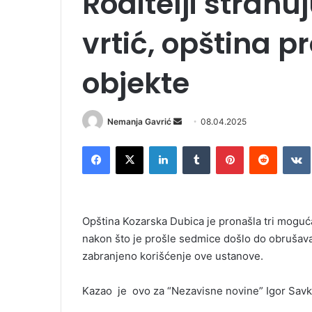
Roditelji strahuj
vrtić, opština 
objekte
Nemanja Gavrić
S
08.04.2025
e
Facebook
X
LinkedIn
Tumblr
Pinterest
Reddit
VK
n
d
a
n
Opština Kozarska Dubica je pronašla tri moguća 
e
nakon što je prošle sedmice došlo do obrušava
m
zabranjeno korišćenje ove ustanove.
a
i
l
Kazao je ovo za “Nezavisne novine” Igor Savko