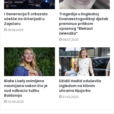
I Generacija 5 otkazala
Tragedija u Engleskoj:
učešće na Gitarijadi u
Dvanaestogodišnji dječak
Zaječaru
preminuo prilikom
opasnog “Blekaut
18.08.2025
čelendža”
08.07.2025
Blake Lively snimljena
Džidži Hadid oduševila
nasmijana nakon što je
izgledom na kišnim
sud odbacio tužbu
ulicama Njujorka
Baldonija
31.05.2025
10.06.2025