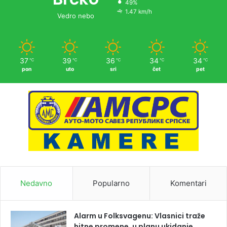
49%
1.47 km/h
Vedro nebo
37
39
36
34
34
℃
℃
℃
℃
℃
pon
uto
sri
čet
pet
Nedavno
Popularno
Komentari
Alarm u Folksvagenu: Vlasnici traže
hitne promene, u planu ukidanje