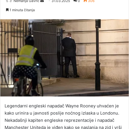
Nemanja Gavrić
S
31.03.2025
0
306
e
1 minuta čitanja
n
d
a
n
e
m
a
i
l
Legendarni engleski napadač Wayne Rooney uhvaćen je
kako urinira u javnosti poslije noćnog izlaska u Londonu.
Nekadašnji kapiten engleske reprezentacije i napadač
Manchester Uniteda je viđen kako se naslanja na zid i vrši