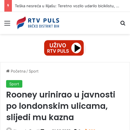
Teška nesreća u Ilijašu: Teretno vozilo udarilo biciklistu, 75-godišnjak zadržan u bolnici
Izbornik
Pr
Početna
/
Sport
Sport
Rooney urinirao u javnosti
po londonskim ulicama,
slijedi mu kazna