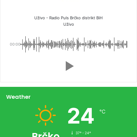
Uživo - Radio Puls Brčko distrikt BiH
Uživo
00:00
Weather
24
℃
Brčko
37º - 24º