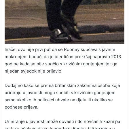
Inače, ovo nije prvi put da se Rooney suočava s javnim
mokrenjem budući da je identičan prekršaj napravio 2013.
godine kada se nije suočio s krivičnim gonjenjem jer ga
nijedan svjedok nije prijavio.
Dodajmo kako se prema britanskim zakonima osobe koje
uriniraju u javnosti mogu suočiti s krivičnim gonjenjem
samo ukoliko ih policajci uhvate na djelu ili ukoliko se
podnese prijava.
Uriniranje u javnosti može dovesti i do novčanih kazni pa
se tako očekuje da će legendarni Englez biti kažnjen u