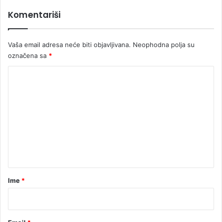
Komentariši
Vaša email adresa neće biti objavljivana.
Neophodna polja su
označena sa
*
K
o
m
e
n
t
a
r
Ime
*
*