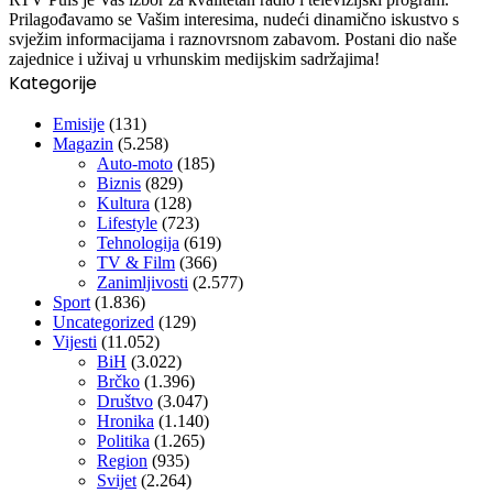
Prilagođavamo se Vašim interesima, nudeći dinamično iskustvo s
svježim informacijama i raznovrsnom zabavom. Postani dio naše
zajednice i uživaj u vrhunskim medijskim sadržajima!
Kategorije
Emisije
(131)
Magazin
(5.258)
Auto-moto
(185)
Biznis
(829)
Kultura
(128)
Lifestyle
(723)
Tehnologija
(619)
TV & Film
(366)
Zanimljivosti
(2.577)
Sport
(1.836)
Uncategorized
(129)
Vijesti
(11.052)
BiH
(3.022)
Brčko
(1.396)
Društvo
(3.047)
Hronika
(1.140)
Politika
(1.265)
Region
(935)
Svijet
(2.264)