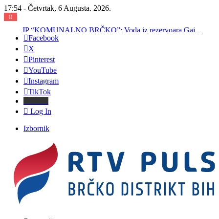
17:54 - Četvrtak, 6 Augusta. 2026.
JP “KOMUNALNO BRČKO”: Voda iz rezervoara Gajevi trenutno nije za piće
Facebook
X
Pinterest
YouTube
Instagram
TikTok
Threads
Log In
Izbornik