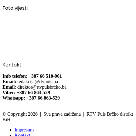
Foto vijesti
Kontakt
Info telefon: +387 66 510-961
Email:
redakcija@rtvpuls.ba
Email:
direktor@rtvpulsbrcko.ba
Viber: +387 66 863-529
Whatsapp: +387 66 863-529
© Copyright 2026 | Sva prava zadržana | RTV Puls Brčko distrikt
BiH
Impresum
Kontakt