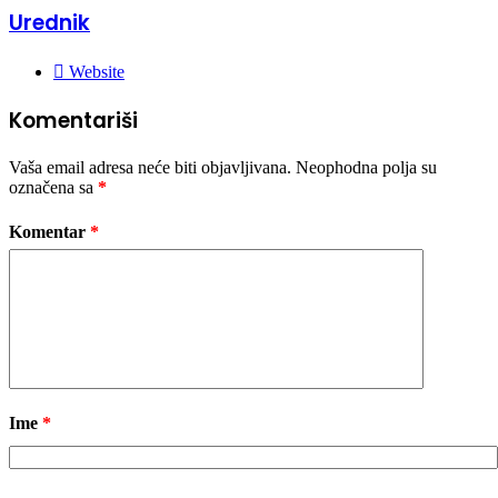
Urednik
Website
Komentariši
Vaša email adresa neće biti objavljivana.
Neophodna polja su
označena sa
*
Komentar
*
Ime
*