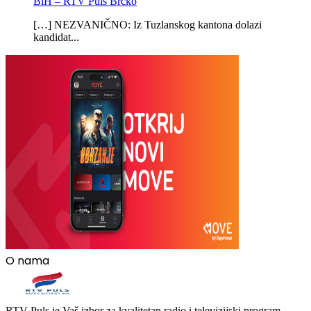
BiH – RTV Puls Brčko
[…] NEZVANIČNO: Iz Tuzlanskog kantona dolazi
kandidat...
O nama
RTV Puls je Vaš izbor za kvalitetan radio i televizijski program.