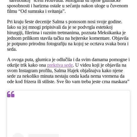
“šarenolikoj” sceni Holivuda. Mnogima su njene glumačke
sposobnosti i harizma ostale u sećanju nakon uloge u čuvenom
filmu “Od sumraka i svitanja”.
Pri kraju šeste decenije Salma s ponosom nosi svoje godine.
Iako su joj mnogi pripisivali da je se podvrgla estetskoj
hirurgiji, filerima i raznim tretmanima, poznata Meksikanka je
jednom prilikom stavila tačku na hejterske komentare. Objavila
je potpuno prirodnu fotografiju na kojoj se ocrtava svaka bora i
seda.
A ovoga puta, glumica je odlučila i da svim damama pomogne i
otkrije trik kako ona
prekriva sede
. U videu koji je objavila na
svom Instagram profilu, Salma Hajek objašnajva kako njene
sede za nekoliko minuta nestaju onda kada nema vremena da
ode kod frizera ili stiliste. Sve što vam treba jeste crna maskara”