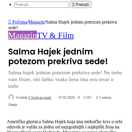
Pretraži
Početna
/
Magazin
/
Salma Hajek jednim potezom prekriva
sede!
Magazin
TV & Film
Salma Hajek jednim
potezom prekriva sede!
Salma hajek jednim potezom prekriva sede! Ne treba
vam frizer, niti farba: svaka žena ima ovu stvar u
torbi
Urednik
Send an email
07.03.2024
0
267
1 minuta
čitanja
Američka glumica Salma Hajek koja ima meksičke krvi u sebi
oduvek je važila za jednu od najzgodnijih i najlepših žena na