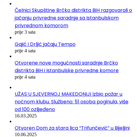
Čelnici Skupštine Brčko distrikta BiH razgovarali o
jačanju privredne saradnje sa Istanbulskom
privrednom komorom
prije 3 sata
Gajić i Drljić jačaju Tempo
prije 4 sata
Otvorene nove mogućnosti saradnje Brčko
distrikta BiH i Istanbulske privredne komore
prije 4 sata
UŽAS U SJEVERNOJ MAKEDONIJI Izbio požar u
noćnom klubu. Službeno: 51 osoba poginula, više
od 100 ozlijeđeno
16.03.2025
Otvoren Dom za stara lica “Trifunčević” u Bijeljini
10.06.2025