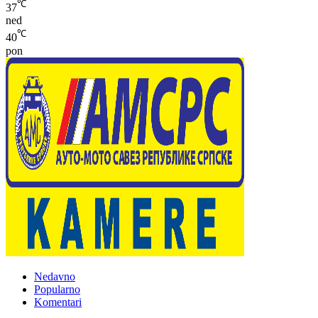
℃
37
ned
℃
40
pon
Nedavno
Popularno
Komentari