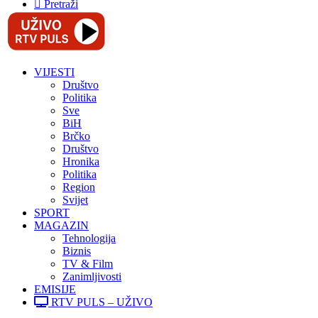
Pretraži
VIJESTI
Društvo
Politika
Sve
BiH
Brčko
Društvo
Hronika
Politika
Region
Svijet
SPORT
MAGAZIN
Tehnologija
Biznis
TV & Film
Zanimljivosti
EMISIJE
RTV PULS – UŽIVO