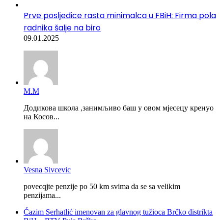
Prve posljedice rasta minimalca u FBiH: Firma pola
radnika šalje na biro
09.01.2025
М.М
Додикова школа ,занимљиво баш у овом мјесецу кренуо
на Косов...
Vesna Sivcevic
povecqjte penzije po 50 km svima da se sa velikim
penzijama...
Ćazim Serhatlić imenovan za glavnog tužioca Brčko distrikta