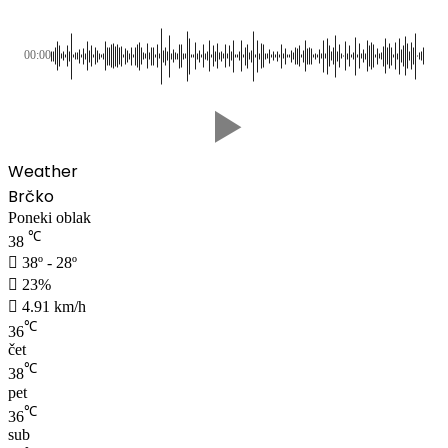
00:00
Weather
Brčko
Poneki oblak
℃
38
38º - 28º
23%
4.91 km/h
℃
36
čet
℃
38
pet
℃
36
sub