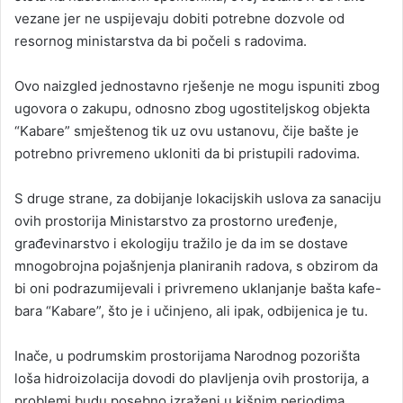
vezane jer ne uspijevaju dobiti potrebne dozvole od
resornog ministarstva da bi počeli s radovima.
Ovo naizgled jednostavno rješenje ne mogu ispuniti zbog
ugovora o zakupu, odnosno zbog ugostiteljskog objekta
“Kabare” smještenog tik uz ovu ustanovu, čije bašte je
potrebno privremeno ukloniti da bi pristupili radovima.
S druge strane, za dobijanje lokacijskih uslova za sanaciju
ovih prostorija Ministarstvo za prostorno uređenje,
građevinarstvo i ekologiju tražilo je da im se dostave
mnogobrojna pojašnjenja planiranih radova, s obzirom da
bi oni podrazumijevali i privremeno uklanjanje bašta kafe-
bara “Kabare”, što je i učinjeno, ali ipak, odbijenica je tu.
Inače, u podrumskim prostorijama Narodnog pozorišta
loša hidroizolacija dovodi do plavljenja ovih prostorija, a
problemi budu posebno izraženi u kišnim periodima,