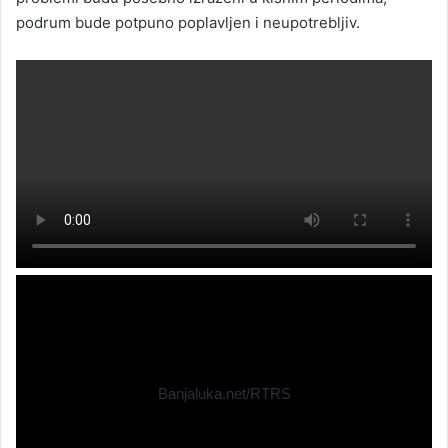
podrum bude potpuno poplavljen i neupotrebljiv.
Banjaluka.net/RTRS