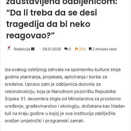
zaustavljena odbijenicom:
“Da li treba da se desi
tragedija da bi neko
reagovao?”
Redakcija
S
08.01.2026
0
209
2 minutes read
e
n
Iza svakog ozbiljnog zahvata na spomeniku kulture stoje
d
godine planiranja, projekata, apliciranja i borbe za
a
sredstva. Upravo zato je odbijenica dozvole za
n
rekonstrukciju, koja je Narodnom pozorištu Republike
e
Srpske 31. decembra stigla od Ministarstva za prostorno
m
a
uređenje, građevinarstvo i ekologiju, dočekana kao hladan
i
tuš na kraju godine u kojoj je ova institucija zabilježila
l
snažan umjetnički i programski zamah.