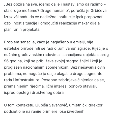
„Bez obzira na sve, idemo dalje i nastavljamo da radimo –
šta drugo možemo? Druge nemamo“, poručila je Grbićeva,
izrazivši nadu da će nadležne institucije ipak prepoznati
ozbiljnost situacije i omogućiti realizaciju makar dijela
planiranih projekata.
Problem sanacije, kako je naglašeno u emisiji, nije
estetske prirode niti se radi o „umivanju“ zgrade. Riječ je o
nužnim građevinskim radovima i sanacijama objekta starog
96 godina, koji se približava svojoj stogodišnjici i koji je
proglašen nacionalnim spomenikom. Bez rješavanja ovih
problema, nemoguće je dalje ulagati u druge segmente
rada i infrastrukture. Posebno zabrinjava činjenica da se,
prema njenim riječima, lični interesi ponovo stavljaju
ispred opšteg i društvenog dobra.
U tom kontekstu, Ljubiša Savanović, umjetnički direktor
podsjetio je na ranije primjere loše izvedenih ili