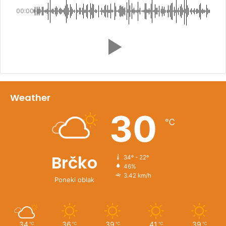
00:00
Weather
30
℃
Brčko
34º - 22º
46%
3.42 km/h
Poneki oblak
34
36
39
41
39
℃
℃
℃
℃
℃