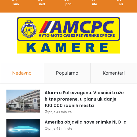
sub
ned
pon
uto
sri
Nedavno
Popularno
Komentari
Alarm u Folksvagenu: Vlasnici traže
hitne promene, u planu ukidanje
100.000 radnih mesta
prije 41 minuta
Amerika objavila nove snimke NLO-a
prije 43 minute