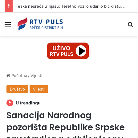
Teška nesreća u Ilijašu: Teretno vozilo udarilo biciklistu, 75-godišnjak zadržan u bolnici
Izbornik
Pr
Početna
/
Vijesti
Društvo
Vijesti
U trendingu
Sanacija Narodnog
pozorišta Republike Srpske