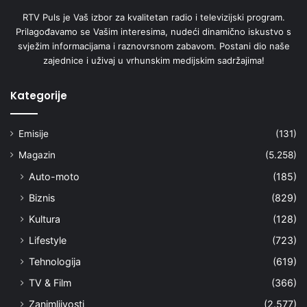
RTV Puls je Vaš izbor za kvalitetan radio i televizijski program.
Prilagođavamo se Vašim interesima, nudeći dinamično iskustvo s
svježim informacijama i raznovrsnom zabavom. Postani dio naše
zajednice i uživaj u vrhunskim medijskim sadržajima!
Kategorije
Emisije
(131)
Magazin
(5.258)
Auto-moto
(185)
Biznis
(829)
Kultura
(128)
Lifestyle
(723)
Tehnologija
(619)
TV & Film
(366)
Zanimljivosti
(2.577)