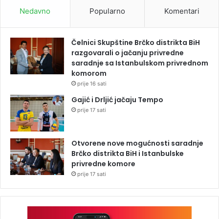
Nedavno
Popularno
Komentari
Čelnici Skupštine Brčko distrikta BiH
razgovarali o jačanju privredne
saradnje sa Istanbulskom privrednom
komorom
prije 16 sati
Gajić i Drljić jačaju Tempo
prije 17 sati
Otvorene nove mogućnosti saradnje
Brčko distrikta BiH i Istanbulske
privredne komore
prije 17 sati