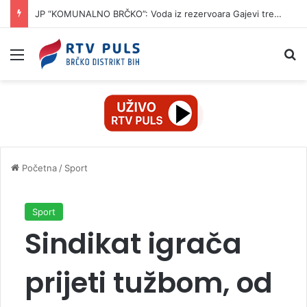
JP “KOMUNALNO BRČKO”: Voda iz rezervoara Gajevi trenutno nije za piće
Izbornik
Pr
Početna
/
Sport
Sport
Sindikat igrača
prijeti tužbom, od