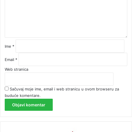
n
t
a
r
*
Ime
*
Email
*
Web stranica
Sačuvaj moje ime, email i web stranicu u ovom browseru za
buduće komentare.