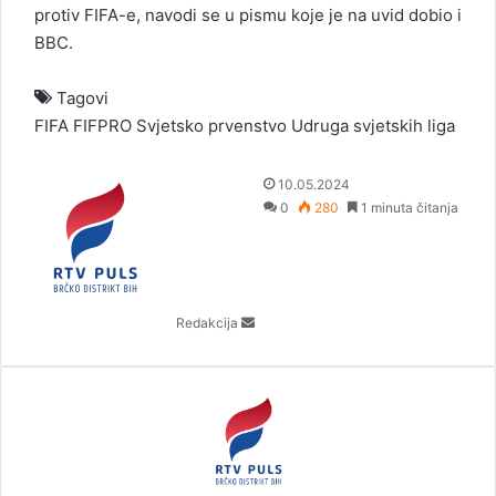
protiv FIFA-e, navodi se u pismu koje je na uvid dobio i
BBC.
Tagovi
FIFA
FIFPRO
Svjetsko prvenstvo
Udruga svjetskih liga
S
10.05.2024
e
0
280
1 minuta čitanja
n
d
a
n
Redakcija
e
m
a
i
l