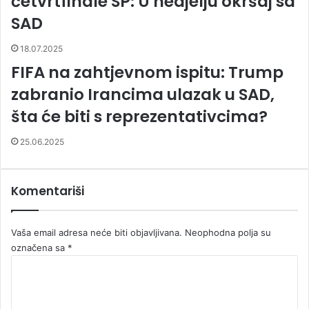
četvrtfinale SP: U nedjelju okršaj sa
SAD
18.07.2025
FIFA na zahtjevnom ispitu: Trump
zabranio Irancima ulazak u SAD,
šta će biti s reprezentativcima?
25.06.2025
Komentariši
Vaša email adresa neće biti objavljivana.
Neophodna polja su
označena sa
*
K
o
m
e