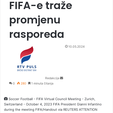
FIFA-e traže
promjenu
rasporeda
S
10.05.2024
e
n
d
a
n
Redakcija
e
0
280
1 minuta čitanja
m
a
i
Soccer Football - FIFA Virtual Council Meeting - Zurich,
l
Switzerland - October 4, 2023 FIFA President Gianni Infantino
during the meeting FIFA/Handout via REUTERS ATTENTION