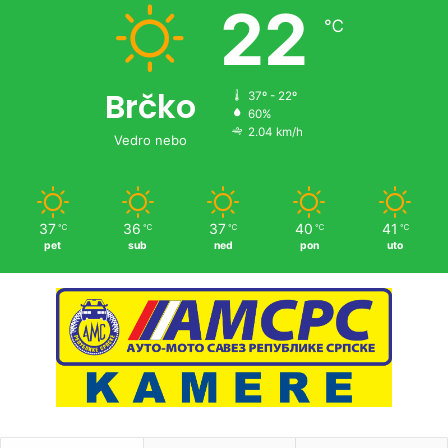
22
℃
Brčko
37º - 22º
60%
2.04 km/h
Vedro nebo
37
36
37
40
41
℃
℃
℃
℃
℃
pet
sub
ned
pon
uto