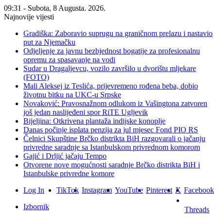
09:31 - Subota, 8 Augusta. 2026.
Najnovije vijesti
Gradiška: Zaboravio suprugu na graničnom prelazu i nastavio
put za Njemačku
Odjeljenje za javnu bezbjednost bogatije za profesionalnu
opremu za spasavanje na vodi
Sudar u Dragaljevcu, vozilo završilo u dvorištu mljekare
(FOTO)
Mali Aleksej iz Teslića, prijevremeno rođena beba, dobio
životnu bitku na UKC-u Srpske
Novaković: Pravosnažnom odlukom iz Vašingtona zatvoren
još jedan naslijeđeni spor RiTE Ugljevik
Bijeljina: Otkrivena plantaža indijske konoplje
Danas počinje isplata penzija za jul mjesec Fond PIO RS
Čelnici Skupštine Brčko distrikta BiH razgovarali o jačanju
privredne saradnje sa Istanbulskom privrednom komorom
Gajić i Drljić jačaju Tempo
Otvorene nove mogućnosti saradnje Brčko distrikta BiH i
Istanbulske privredne komore
Log In
TikTok
Instagram
YouTube
Pinterest
X
Facebook
Izbornik
Threads