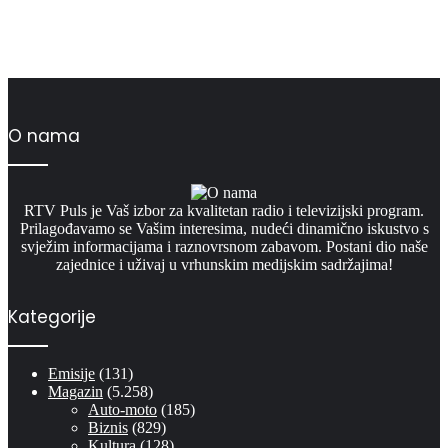
O nama
RTV Puls je Vaš izbor za kvalitetan radio i televizijski program.
Prilagođavamo se Vašim interesima, nudeći dinamično iskustvo s
svježim informacijama i raznovrsnom zabavom. Postani dio naše
zajednice i uživaj u vrhunskim medijskim sadržajima!
Kategorije
Emisije
(131)
Magazin
(5.258)
Auto-moto
(185)
Biznis
(829)
Kultura
(128)