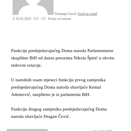
Nemanja Gavrić
Send an email
16.02.2025
0
185
Kraće od minute
Funkciju predsjedavajućeg Doma naroda Parlamentarne
skupštine BiH od danas preuzima Nikola Špirić u okviru
redovne rotacije.
U narednih osam mjeseci funkciju prvog zamjenika
predsjedavajućeg Doma naroda obavljaće Kemal
Ademović, saopšteno je iz parlamenta BiH.
Funkciju drugog zamjenika predsjedavajućeg Doma
naroda obavljaće Dragan Čović.