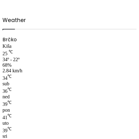
Weather
Brčko
Kiša
℃
25
34º - 22º
68%
2.84 km/h
℃
34
sub
℃
36
ned
℃
39
pon
℃
41
uto
℃
39
sri