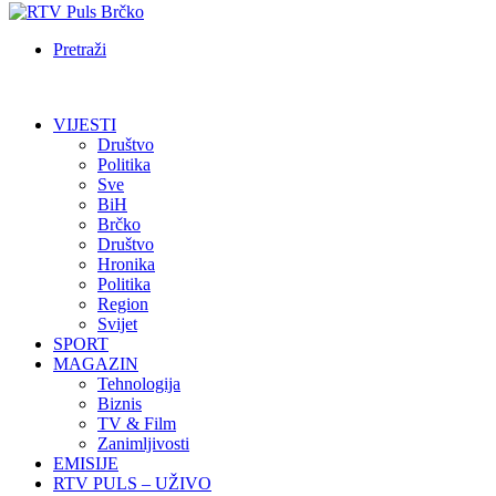
Pretraži
VIJESTI
Društvo
Politika
Sve
BiH
Brčko
Društvo
Hronika
Politika
Region
Svijet
SPORT
MAGAZIN
Tehnologija
Biznis
TV & Film
Zanimljivosti
EMISIJE
RTV PULS – UŽIVO