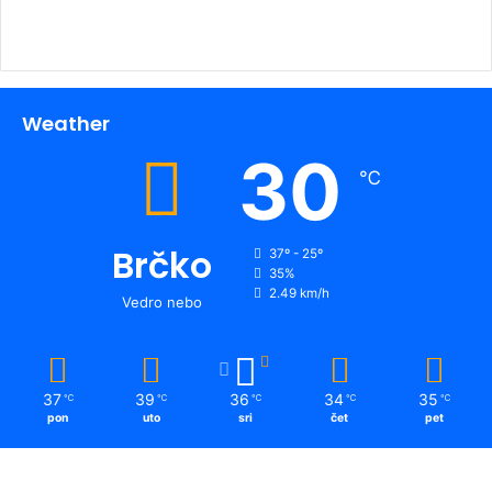
Weather
30
℃
Brčko
37º - 25º
35%
2.49 km/h
Vedro nebo
37
39
36
34
35
℃
℃
℃
℃
℃
pon
uto
sri
čet
pet