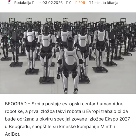
Redakcija
S
03.02.2026
0
205
1 minuta čitanja
e
n
d
a
n
e
m
a
i
l
BEOGRAD – Srbija postaje evropski centar humanoidne
robotike, a prva izložba takvi robota u Evropi trebalo bi da
bude održana u okviru specijalizovane izložbe Ekspo 2027
u Beogradu, saopštile su kineske kompanije Minth i
AgiBot.