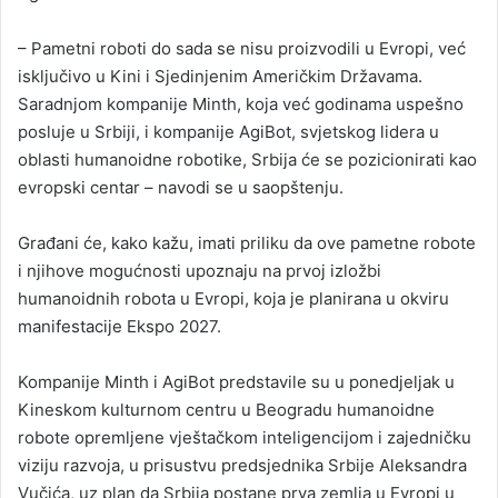
– Pametni roboti do sada se nisu proizvodili u Evropi, već
isključivo u Kini i Sjedinjenim Američkim Državama.
Saradnjom kompanije Minth, koja već godinama uspešno
posluje u Srbiji, i kompanije AgiBot, svjetskog lidera u
oblasti humanoidne robotike, Srbija će se pozicionirati kao
evropski centar – navodi se u saopštenju.
Građani će, kako kažu, imati priliku da ove pametne robote
i njihove mogućnosti upoznaju na prvoj izložbi
humanoidnih robota u Evropi, koja je planirana u okviru
manifestacije Ekspo 2027.
Kompanije Minth i AgiBot predstavile su u ponedjeljak u
Kineskom kulturnom centru u Beogradu humanoidne
robote opremljene vještačkom inteligencijom i zajedničku
viziju razvoja, u prisustvu predsjednika Srbije Aleksandra
Vučića, uz plan da Srbija postane prva zemlja u Evropi u