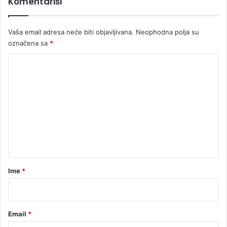
Komentariši
Vaša email adresa neće biti objavljivana.
Neophodna polja su
označena sa
*
K
o
m
e
n
t
a
r
Ime
*
*
Email
*