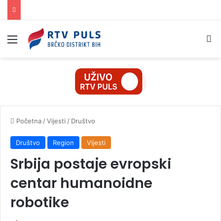
Izbornik
Pr
Početna
/
Vijesti
/
Društvo
Društvo
Region
Vijesti
Srbija postaje evropski
centar humanoidne
robotike