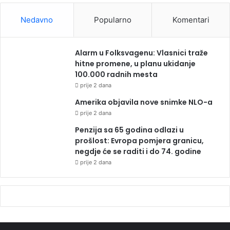
Nedavno
Popularno
Komentari
Alarm u Folksvagenu: Vlasnici traže
hitne promene, u planu ukidanje
100.000 radnih mesta
prije 2 dana
Amerika objavila nove snimke NLO-a
prije 2 dana
Penzija sa 65 godina odlazi u
prošlost: Evropa pomjera granicu,
negdje će se raditi i do 74. godine
prije 2 dana