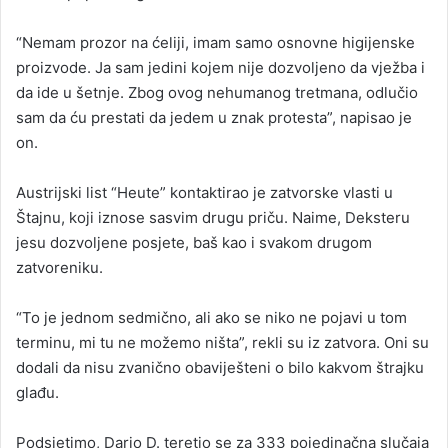
“Nemam prozor na ćeliji, imam samo osnovne higijenske
proizvode. Ja sam jedini kojem nije dozvoljeno da vježba i
da ide u šetnje. Zbog ovog nehumanog tretmana, odlučio
sam da ću prestati da jedem u znak protesta”, napisao je
on.
Austrijski list “Heute” kontaktirao je zatvorske vlasti u
Štajnu, koji iznose sasvim drugu priču. Naime, Deksteru
jesu dozvoljene posjete, baš kao i svakom drugom
zatvoreniku.
“To je jednom sedmično, ali ako se niko ne pojavi u tom
terminu, mi tu ne možemo ništa”, rekli su iz zatvora. Oni su
dodali da nisu zvanično obaviješteni o bilo kakvom štrajku
glađu.
Podsjetimo, Dario D. teretio se za 333 pojedinačna slučaja