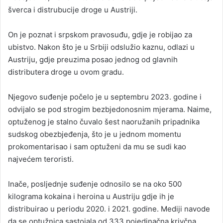
šverca i distrubucije droge u Austriji.
On je poznat i srpskom pravosuđu, gdje je robijao za
ubistvo. Nakon što je u Srbiji odslužio kaznu, odlazi u
Austriju, gdje preuzima posao jednog od glavnih
distributera droge u ovom gradu.
Njegovo suđenje počelo je u septembru 2023. godine i
odvijalo se pod strogim bezbjedonosnim mjerama. Naime,
optuženog je stalno čuvalo šest naoružanih pripadnika
sudskog obezbjeđenja, što je u jednom momentu
prokomentarisao i sam optuženi da mu se sudi kao
najvećem teroristi.
Inače, posljednje suđenje odnosilo se na oko 500
kilograma kokaina i heroina u Austriju gdje ih je
distribuirao u periodu 2020. i 2021. godine. Mediji navode
da se optužnica sastojala od 333 pojedinačna krivčna