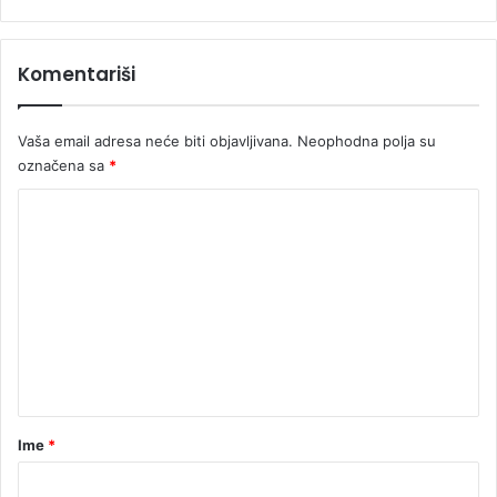
Komentariši
Vaša email adresa neće biti objavljivana.
Neophodna polja su
označena sa
*
K
o
m
e
n
t
a
r
Ime
*
*