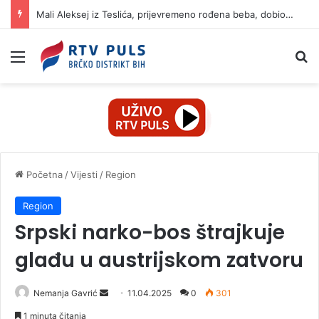
Mali Aleksej iz Teslića, prijevremeno rođena beba, dobio životnu bitku na UKC-u Srpske
Izbornik
Pr
Početna
/
Vijesti
/
Region
Region
Srpski narko-bos štrajkuje
glađu u austrijskom zatvoru
Nemanja Gavrić
S
11.04.2025
0
301
e
1 minuta čitanja