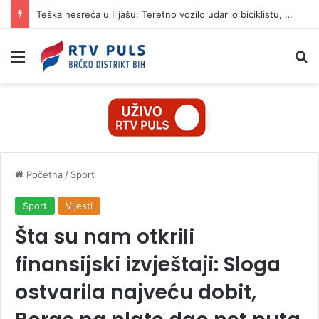
Teška nesreća u Ilijašu: Teretno vozilo udarilo biciklistu, 75-godišnjak zadržan u bolnici
Izbornik
Pr
Početna
/
Sport
Sport
Vijesti
Šta su nam otkrili
finansijski izvještaji: Sloga
ostvarila najveću dobit,