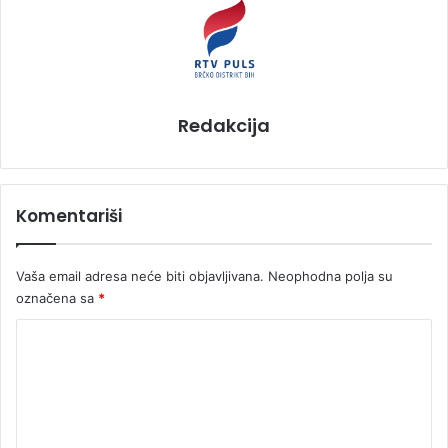
Redakcija
Komentariši
Vaša email adresa neće biti objavljivana.
Neophodna polja su
označena sa
*
K
o
m
e