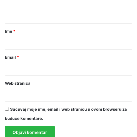
n
t
a
r
Ime
*
*
Email
*
Web stranica
Sačuvaj moje ime, email i web stranicu u ovom browseru za
buduće komentare.