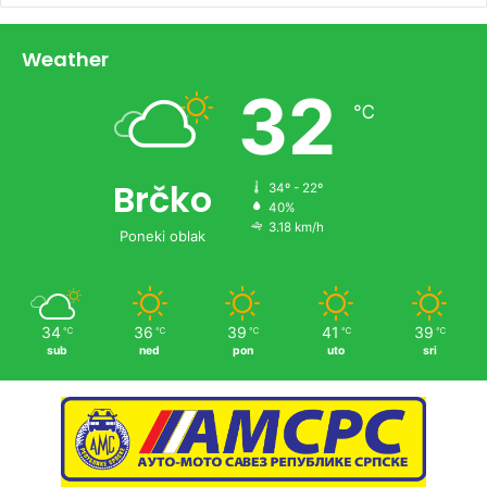
Weather
32
℃
Brčko
34º - 22º
40%
3.18 km/h
Poneki oblak
34
36
39
41
39
℃
℃
℃
℃
℃
sub
ned
pon
uto
sri