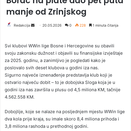
Borac na plate dao pet puta
manje od Zrinjskog
Redakcija
S
20.05.2026
0
228
1 minuta čitanja
e
n
Svi klubovi WWin lige Bosne i Hercegovine su obavili
d
svoju zakonsku dužnost i objavili su finansijske izvještaje
a
za 2025. godinu, a zanimljivo je pogledati kako je
n
poslovalo svih deset klubova u godini iza nas.
e
Sigurno najveće iznenađenje predstavlja klub koji je
m
a
ostvario najveću dobit – to je dobojska Sloga koja je u
i
godini iza nas završila u plusu od 4,5 miliona KM, tačnije
l
4.562.558 KM.
Dobojlije, koje se nalaze na posljednjem mjestu WWin lige
dva kola prije kraja, su imale skoro 8,4 miliona prihoda i
3,8 miliona rashoda u prethodnoj godini.