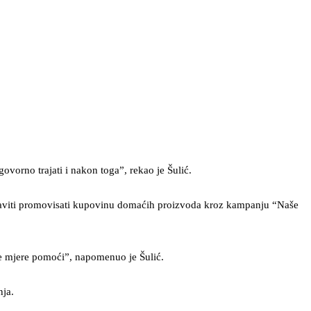
orno trajati i nakon toga”, rekao je Šulić.
nastaviti promovisati kupovinu domaćih proizvoda kroz kampanju “Naše
je mjere pomoći”, napomenuo je Šulić.
nja.