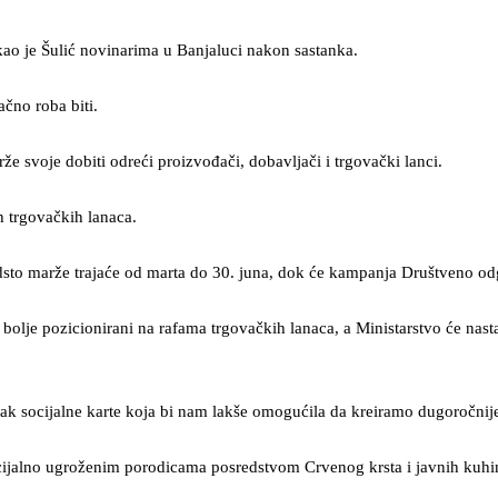
kao je Šulić novinarima u Banjaluci nakon sastanka.
čno roba biti.
že svoje dobiti odreći proizvođači, dobavljači i trgovački lanci.
h trgovačkih lanaca.
 marže trajaće od marta do 30. juna, dok će kampanja Društveno odgov
to bolje pozicionirani na rafama trgovačkih lanaca, a Ministarstvo će 
šetak socijalne karte koja bi nam lakše omogućila da kreiramo dugoročni
ocijalno ugroženim porodicama posredstvom Crvenog krsta i javnih kuhi