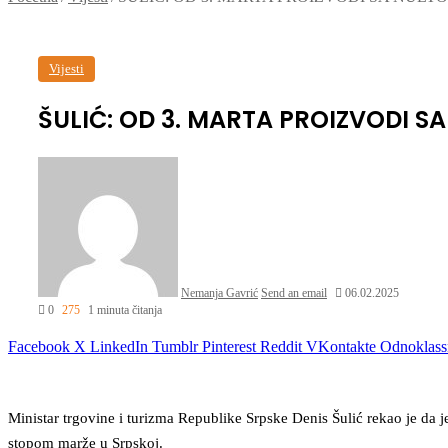
Vijesti
ŠULIĆ: OD 3. MARTA PROIZVODI 
Nemanja Gavrić
Send an email
06.02.2025
0
275
1 minuta čitanja
Facebook
X
LinkedIn
Tumblr
Pinterest
Reddit
VKontakte
Odnoklass
Ministar trgovine i turizma Republike Srpske Denis Šulić rekao je d
stopom marže u Srpskoj.