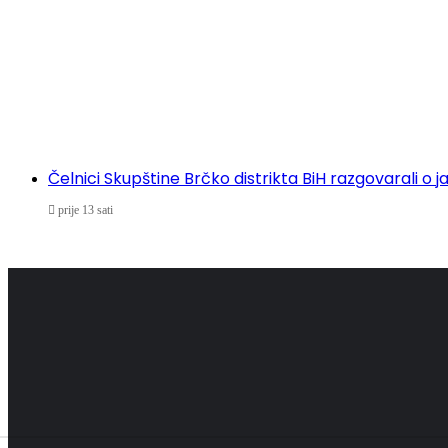
Čelnici Skupštine Brčko distrikta BiH razgovarali
prije 13 sati