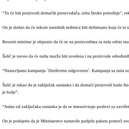
“To će biti proizvodi domaćih proizvođača, roba široke potrošnje”, re
On je dodao da će tokom narednih sedmica biti definisano koja će to ta
Resorni ministar je objasnio da će se na proizvodima sa nula odsto mar
Šulić je naveo da će nulta marža biti uvedena i na proizvode određeni
“Nastavljamo kampanju `Društveno odgovorno`. Kampanja sa nula odsto
Šulić je rekao da je zaključak sastanka i da domaći proizvodi budu š
je bolje”.
“Jedan od zaključaka sastanka je da se intenziviraju poslovi za zavr
On je podsjetio da je Ministarstvo nastavilo podjelu paketa pomoći s