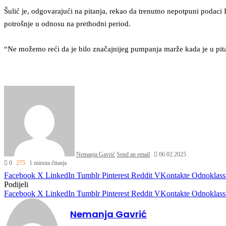
Šulić je, odgovarajući na pitanja, rekao da trenutno nepotpuni podaci
potrošnje u odnosu na prethodni period.
“Ne možemo reći da je bilo značajnijeg pumpanja marže kada je u pitan
Nemanja Gavrić
Send an email
06.02.2025
0
275
1 minuta čitanja
Facebook
X
LinkedIn
Tumblr
Pinterest
Reddit
VKontakte
Odnoklass
Podijeli
Facebook
X
LinkedIn
Tumblr
Pinterest
Reddit
VKontakte
Odnoklass
Nemanja Gavrić