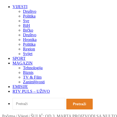
VIJESTI
Društvo
Politika
Sve
BiH
Brčko
Društvo
Hronika
Politika
Region
Svijet
SPORT
MAGAZIN
Tehnologija
Biznis
TV & Film
Zanimljivosti
EMISIJE
RTV PULS – UŽIVO
Pretraži
Početna
/
Vijesti
/
ŠULIĆ: OD 3. MARTA PROIZVODI SA NUL