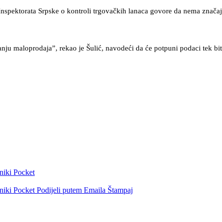
 Inspektorata Srpske o kontroli trgovačkih lanaca govore da nema značaj
ju maloprodaja”, rekao je Šulić, navodeći da će potpuni podaci tek bit
niki
Pocket
niki
Pocket
Podijeli putem Emaila
Štampaj