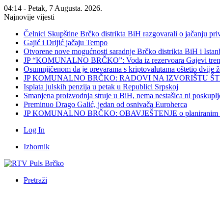
04:14 - Petak, 7 Augusta. 2026.
Najnovije vijesti
Čelnici Skupštine Brčko distrikta BiH razgovarali o jačanju 
Gajić i Drljić jačaju Tempo
Otvorene nove mogućnosti saradnje Brčko distrikta BiH i Ista
JP “KOMUNALNO BRČKO”: Voda iz rezervoara Gajevi trenut
Osumnjičenom da je prevarama s kriptovalutama oštetio dvije
JP KOMUNALNO BRČKO: RADOVI NA IZVORIŠTU ŠT
Isplata julskih penzija u petak u Republici Srpskoj
Smanjena proizvodnja struje u BiH, nema nestašica ni poskuplj
Preminuo Drago Galić, jedan od osnivača Euroherca
JP KOMUNALNO BRČKO: OBAVJEŠTENJE o planiranim rado
Log In
Izbornik
Pretraži