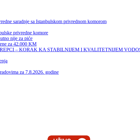
privredne saradnje sa Istanbulskom privrednom komorom
nbulske privredne komore
no nije za piće
 žene za 42.000 KM
REPCI – KORAK KA STABILNIJEM I KVALITETNIJEM VOD
enja
vima za 7.8.2026. godine