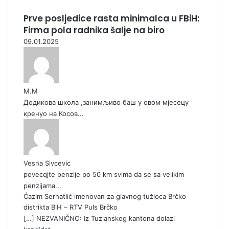
Prve posljedice rasta minimalca u FBiH:
Firma pola radnika šalje na biro
09.01.2025
М.М
Додикова школа ,занимљиво баш у овом мјесецу
кренуо на Косов...
Vesna Sivcevic
povecqjte penzije po 50 km svima da se sa velikim
penzijama...
Ćazim Serhatlić imenovan za glavnog tužioca Brčko
distrikta BiH – RTV Puls Brčko
[…] NEZVANIČNO: Iz Tuzlanskog kantona dolazi