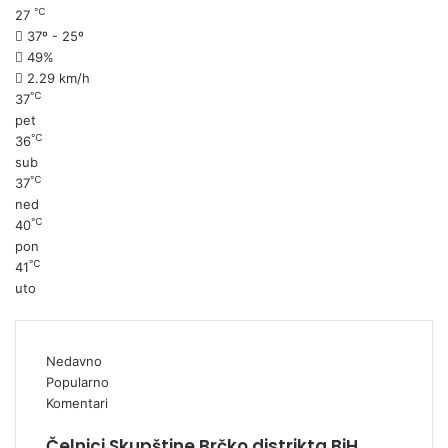
℃
27
37º - 25º
49%
2.29 km/h
℃
37
pet
℃
36
sub
℃
37
ned
℃
40
pon
℃
41
uto
Nedavno
Popularno
Komentari
Čelnici Skupštine Brčko distrikta BiH