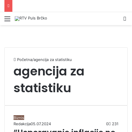
Izbornik
Pr
Početna
/
agencija za statistiku
agencija za
statistiku
Biznis
Redakcija
05.07.2024
0
231