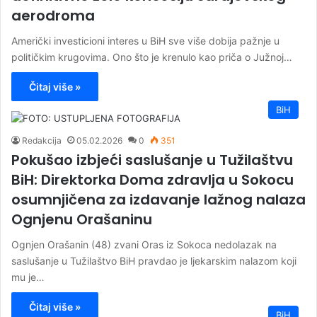
aerodroma
Američki investicioni interes u BiH sve više dobija pažnje u
političkim krugovima. Ono što je krenulo kao priča o Južnoj…
Čitaj više »
BiH
Redakcija
05.02.2026
0
351
Pokušao izbjeći saslušanje u Tužilaštvu
BiH: Direktorka Doma zdravlja u Sokocu
osumnjičena za izdavanje lažnog nalaza
Ognjenu Orašaninu
Ognjen Orašanin (48) zvani Oras iz Sokoca nedolazak na
saslušanje u Tužilaštvo BiH pravdao je ljekarskim nalazom koji
mu je…
Čitaj više »
BiH