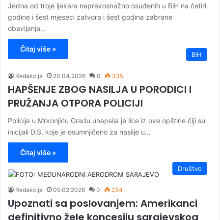
Jedna od troje ljekara nepravosnažno osuđenih u BiH na četiri
godine i šest mjeseci zatvora i šest godina zabrane
obavljanja…
Čitaj više »
BiH
Redakcija
20.04.2026
0
335
HAPŠENJE ZBOG NASILJA U PORODICI I
PRUŽANJA OTPORA POLICIJI
Policija u Mrkonjiću Gradu uhapsila je lice iz ove opštine čiji su
inicijali D.S, koje je osumnjičeno za nasilje u…
Čitaj više »
Društvo
Redakcija
05.02.2026
0
234
Upoznati sa poslovanjem: Amerikanci
definitivno žele koncesiju sarajevskog