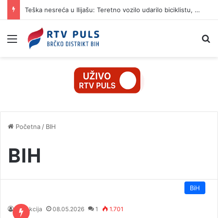
Teška nesreća u Ilijašu: Teretno vozilo udarilo biciklistu, 75-godišnjak zadržan u bolnici
Izbornik
Pr
Početna
/
BIH
BIH
BiH
Redakcija
08.05.2026
1
1.701