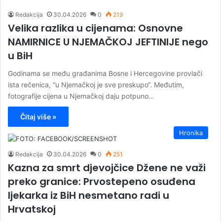
Redakcija
30.04.2026
0
219
Velika razlika u cijenama: Osnovne
NAMIRNICE U NJEMAČKOJ JEFTINIJE nego
u BiH
Godinama se među građanima Bosne i Hercegovine provlači
ista rečenica, “u Njemačkoj je sve preskupo“. Međutim,
fotografije cijena u Njemačkoj daju potpuno…
Čitaj više »
Hronika
Redakcija
30.04.2026
0
251
Kazna za smrt djevojčice Džene ne važi
preko granice: Prvostepeno osuđena
ljekarka iz BiH nesmetano radi u
Hrvatskoj