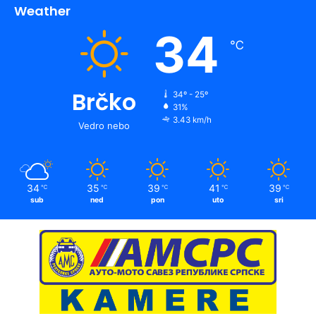
Weather
34
℃
Brčko
34º - 25º
31%
3.43 km/h
Vedro nebo
34
35
39
41
39
℃
℃
℃
℃
℃
sub
ned
pon
uto
sri