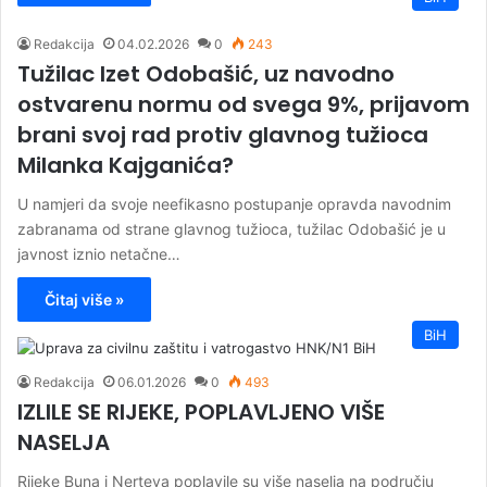
Redakcija
04.02.2026
0
243
Tužilac Izet Odobašić, uz navodno
ostvarenu normu od svega 9%, prijavom
brani svoj rad protiv glavnog tužioca
Milanka Kajganića?
U namjeri da svoje neefikasno postupanje opravda navodnim
zabranama od strane glavnog tužioca, tužilac Odobašić je u
javnost iznio netačne…
Čitaj više »
BiH
Redakcija
06.01.2026
0
493
IZLILE SE RIJEKE, POPLAVLJENO VIŠE
NASELJA
Rijeke Buna i Nerteva poplavile su više naselja na području