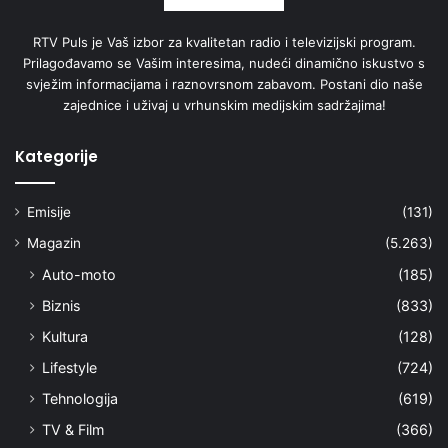
RTV Puls je Vaš izbor za kvalitetan radio i televizijski program.
Prilagođavamo se Vašim interesima, nudeći dinamično iskustvo s
svježim informacijama i raznovrsnom zabavom. Postani dio naše
zajednice i uživaj u vrhunskim medijskim sadržajima!
Kategorije
Emisije
(131)
Magazin
(5.263)
Auto-moto
(185)
Biznis
(833)
Kultura
(128)
Lifestyle
(724)
Tehnologija
(619)
TV & Film
(366)