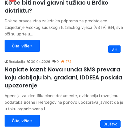
Ko će biti novi glavni tužilac u Brčko
distriktu?
Dok se pravosudna zajednica priprema za predstojeće
zasjedanje Visokog sudskog i tužilačkog vijeća (VSTV) BiH, sve
oči su uprte u…
Čitaj više »
BiH
Redakcija
30.04.2026
0
274
Naplate kazni: Nova runda SMS prevara
koju dobijaju bh. građani, IDDEEA poslala
upozorenje
Agencija za identifikacione dokumente, evidenciju i razmjenu
podataka Bosne i Hercegovine ponovo upozorava javnost da je
u toku organizovana i…
Čitaj više »
Društvo