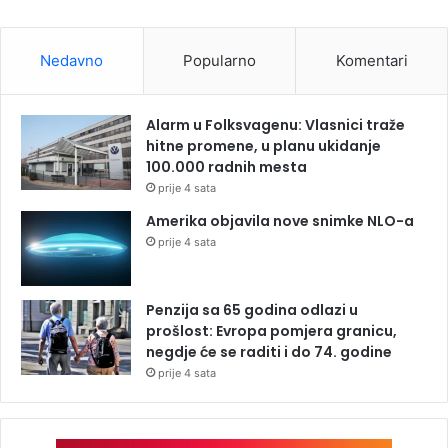
Nedavno
Popularno
Komentari
Alarm u Folksvagenu: Vlasnici traže
hitne promene, u planu ukidanje
100.000 radnih mesta
prije 4 sata
Amerika objavila nove snimke NLO-a
prije 4 sata
Penzija sa 65 godina odlazi u
prošlost: Evropa pomjera granicu,
negdje će se raditi i do 74. godine
prije 4 sata