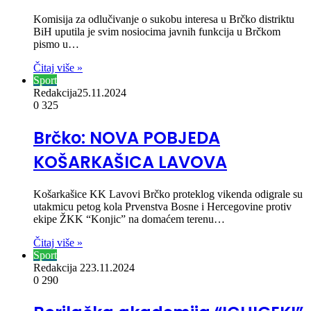
Komisija za odlučivanje o sukobu interesa u Brčko distriktu
BiH uputila je svim nosiocima javnih funkcija u Brčkom
pismo u…
Čitaj više »
Sport
Redakcija
25.11.2024
0
325
Brčko: NOVA POBJEDA
KOŠARKAŠICA LAVOVA
Košarkašice KK Lavovi Brčko proteklog vikenda odigrale su
utakmicu petog kola Prvenstva Bosne i Hercegovine protiv
ekipe ŽKK “Konjic” na domaćem terenu…
Čitaj više »
Sport
Redakcija 2
23.11.2024
0
290