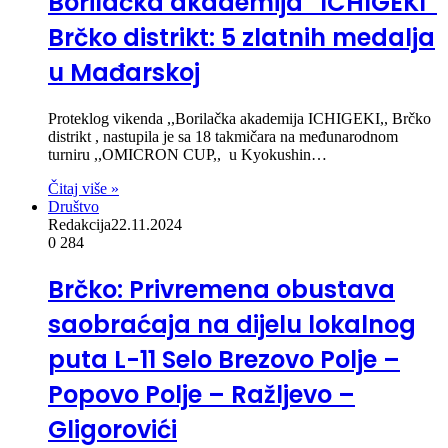
Borilačka akademija “ICHIGEKI”
Brčko distrikt: 5 zlatnih medalja
u Mađarskoj
Proteklog vikenda ,,Borilačka akademija ICHIGEKI,, Brčko
distrikt , nastupila je sa 18 takmičara na međunarodnom
turniru ,,OMICRON CUP,, u Kyokushin…
Čitaj više »
Društvo
Redakcija
22.11.2024
0
284
Brčko: Privremena obustava
saobraćaja na dijelu lokalnog
puta L-11 Selo Brezovo Polje –
Popovo Polje – Ražljevo –
Gligorovići