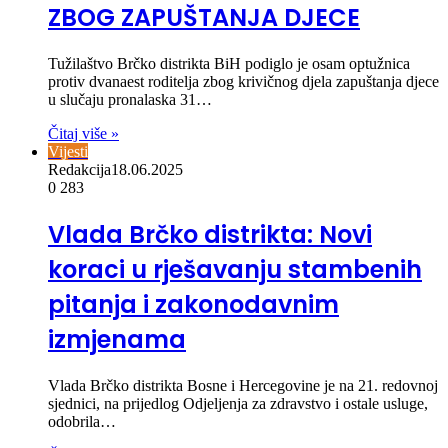
ZBOG ZAPUŠTANJA DJECE
Tužilaštvo Brčko distrikta BiH podiglo je osam optužnica
protiv dvanaest roditelja zbog krivičnog djela zapuštanja djece
u slučaju pronalaska 31…
Čitaj više »
Vijesti
Redakcija
18.06.2025
0
283
Vlada Brčko distrikta: Novi
koraci u rješavanju stambenih
pitanja i zakonodavnim
izmjenama
Vlada Brčko distrikta Bosne i Hercegovine je na 21. redovnoj
sjednici, na prijedlog Odjeljenja za zdravstvo i ostale usluge,
odobrila…