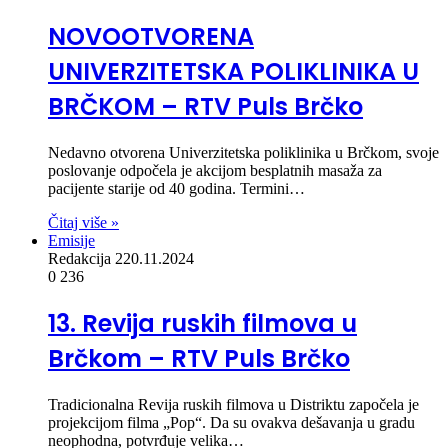
NOVOOTVORENA
UNIVERZITETSKA POLIKLINIKA U
BRČKOM – RTV Puls Brčko
Nedavno otvorena Univerzitetska poliklinika u Brčkom, svoje
poslovanje odpočela je akcijom besplatnih masaža za
pacijente starije od 40 godina. Termini…
Čitaj više »
Emisije
Redakcija 2
20.11.2024
0
236
13. Revija ruskih filmova u
Brčkom – RTV Puls Brčko
Tradicionalna Revija ruskih filmova u Distriktu započela je
projekcijom filma „Pop“. Da su ovakva dešavanja u gradu
neophodna, potvrđuje velika…