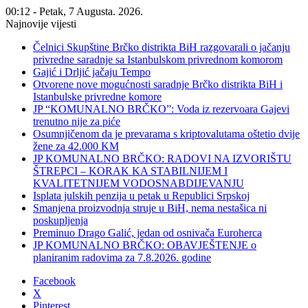
00:12 - Petak, 7 Augusta. 2026.
Najnovije vijesti
Čelnici Skupštine Brčko distrikta BiH razgovarali o jačanju
privredne saradnje sa Istanbulskom privrednom komorom
Gajić i Drljić jačaju Tempo
Otvorene nove mogućnosti saradnje Brčko distrikta BiH i
Istanbulske privredne komore
JP “KOMUNALNO BRČKO”: Voda iz rezervoara Gajevi
trenutno nije za piće
Osumnjičenom da je prevarama s kriptovalutama oštetio dvije
žene za 42.000 KM
JP KOMUNALNO BRČKO: RADOVI NA IZVORIŠTU
ŠTREPCI – KORAK KA STABILNIJEM I
KVALITETNIJEM VODOSNABDIJEVANJU
Isplata julskih penzija u petak u Republici Srpskoj
Smanjena proizvodnja struje u BiH, nema nestašica ni
poskupljenja
Preminuo Drago Galić, jedan od osnivača Euroherca
JP KOMUNALNO BRČKO: OBAVJEŠTENJE o
planiranim radovima za 7.8.2026. godine
Facebook
X
Pinterest