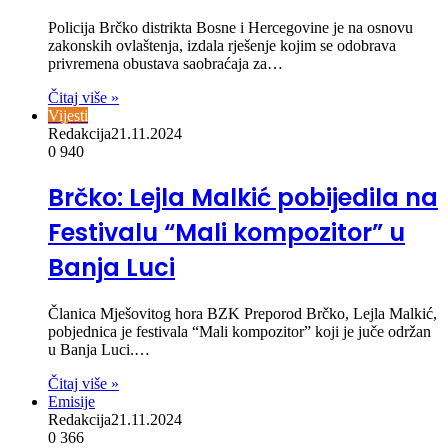
Policija Brčko distrikta Bosne i Hercegovine je na osnovu
zakonskih ovlaštenja, izdala rješenje kojim se odobrava
privremena obustava saobraćaja za…
Čitaj više »
Vijesti
Redakcija
21.11.2024
0
940
Brčko: Lejla Malkić pobijedila na
Festivalu “Mali kompozitor” u
Banja Luci
Članica Mješovitog hora BZK Preporod Brčko, Lejla Malkić,
pobjednica je festivala “Mali kompozitor” koji je juče održan
u Banja Luci.…
Čitaj više »
Emisije
Redakcija
21.11.2024
0
366