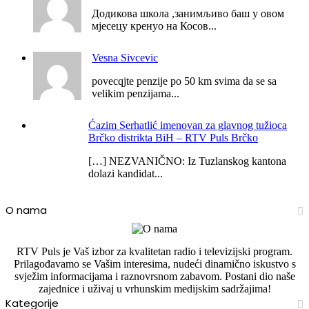
Додикова школа ,занимљиво баш у овом
мјесецу кренуо на Косов...
Vesna Sivcevic
povecqjte penzije po 50 km svima da se sa
velikim penzijama...
Ćazim Serhatlić imenovan za glavnog tužioca
Brčko distrikta BiH – RTV Puls Brčko
[…] NEZVANIČNO: Iz Tuzlanskog kantona
dolazi kandidat...
O nama
RTV Puls je Vaš izbor za kvalitetan radio i televizijski program.
Prilagođavamo se Vašim interesima, nudeći dinamično iskustvo s
svježim informacijama i raznovrsnom zabavom. Postani dio naše
zajednice i uživaj u vrhunskim medijskim sadržajima!
Kategorije