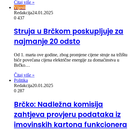
Čitaj više »
Vijesti
Redakcija
24.01.2025
0
437
Struja u Brčkom poskupljuje za
najmanje 20 odsto
Od 1. marta ove godine, zbog promjene cijene struje na tržištu
biće povećana cijena električne energije za domaćinstva u
Brčko…
Čitaj više »
Politika
Redakcija
20.01.2025
0
287
Brčko: Nadležna komisija
zahtjeva provjeru podataka iz
imovinskih kartona funkcionera