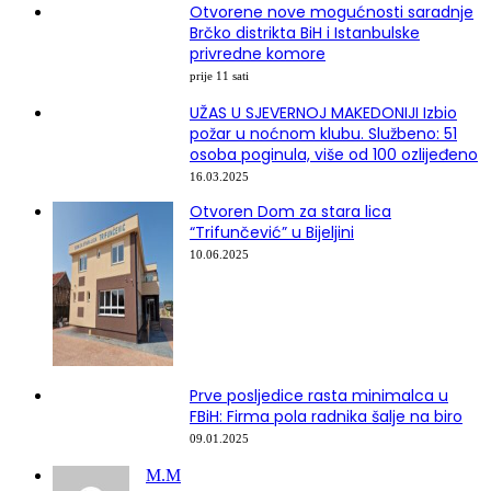
Otvorene nove mogućnosti saradnje
Brčko distrikta BiH i Istanbulske
privredne komore
prije 11 sati
UŽAS U SJEVERNOJ MAKEDONIJI Izbio
požar u noćnom klubu. Službeno: 51
osoba poginula, više od 100 ozlijeđeno
16.03.2025
Otvoren Dom za stara lica
“Trifunčević” u Bijeljini
10.06.2025
Prve posljedice rasta minimalca u
FBiH: Firma pola radnika šalje na biro
09.01.2025
М.М