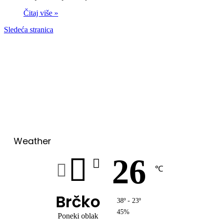
Čitaj više »
Sledeća stranica
00:00
Weather
26
℃
Brčko
38º - 23º
45%
Poneki oblak