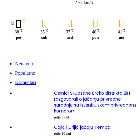
2.77 km/h
℃
℃
℃
℃
℃
38
35
37
40
41
pet
sub
ned
pon
uto
Nedavno
Popularno
Komentari
Čelnici Skupštine Brčko distrikta BiH
razgovarali o jačanju privredne
saradnje sa Istanbulskom privrednom
komorom
prije 9 sati
Gajić i Drljić jačaju Tempo
prije 10 sati