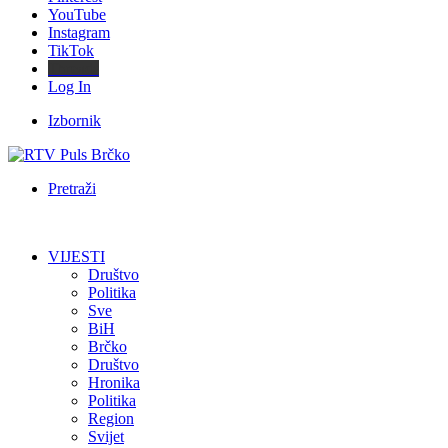
YouTube
Instagram
TikTok
Threads
Log In
Izbornik
Pretraži
VIJESTI
Društvo
Politika
Sve
BiH
Brčko
Društvo
Hronika
Politika
Region
Svijet