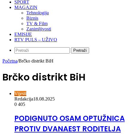
SPORT
MAGAZIN
Tehnologija
Biznis
TV & Film
Zanimljivosti
EMISIJE
RTV PULS – UŽIVO
Pretraži
Početna
/
Brčko distrikt BiH
Brčko distrikt BiH
Vijesti
Redakcija
18.08.2025
0
405
PODIGNUTO OSAM OPTUŽNICA
PROTIV DVANAEST RODITELJA