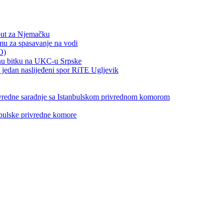
put za Njemačku
emu za spasavanje na vodi
O)
otnu bitku na UKC-u Srpske
jedan naslijeđeni spor RiTE Ugljevik
privredne saradnje sa Istanbulskom privrednom komorom
nbulske privredne komore