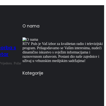
O nama
RTV Puls je Vaš izbor za kvalitetan radio i televizijski
 borba s
program. Prilagođavamo se Vašim interesima, nudeći
dinamično iskustvo s svježim informacijama i
etar
raznovrsnom zabavom. Postani dio naše zajednice i
uživaj u vrhunskim medijskim sadržajima!
Prijedoru. Požar
Kategorije