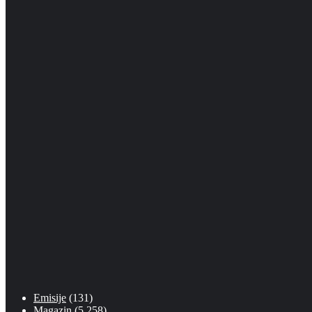
Emisije
(131)
Magazin
(5.258)