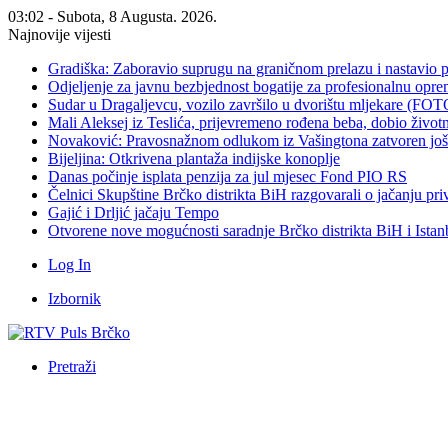
03:02 - Subota, 8 Augusta. 2026.
Najnovije vijesti
Gradiška: Zaboravio suprugu na graničnom prelazu i nastavio 
Odjeljenje za javnu bezbjednost bogatije za profesionalnu opr
Sudar u Dragaljevcu, vozilo završilo u dvorištu mljekare (FOT
Mali Aleksej iz Teslića, prijevremeno rođena beba, dobio živ
Novaković: Pravosnažnom odlukom iz Vašingtona zatvoren još 
Bijeljina: Otkrivena plantaža indijske konoplje
Danas počinje isplata penzija za jul mjesec Fond PIO RS
Čelnici Skupštine Brčko distrikta BiH razgovarali o jačanju 
Gajić i Drljić jačaju Tempo
Otvorene nove mogućnosti saradnje Brčko distrikta BiH i Ista
Log In
Izbornik
Pretraži