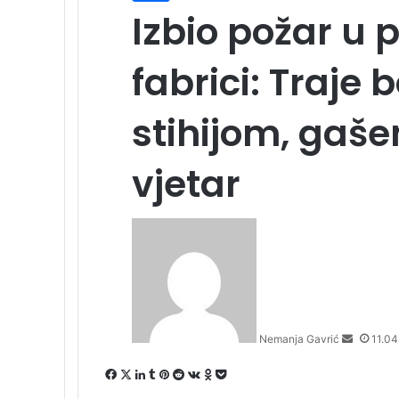
Izbio požar u p
fabrici: Traje
stihijom, gaše
vjetar
S
e
n
d
a
n
Nemanja Gavrić
11.04
e
m
F
X
L
T
P
R
V
O
P
a
a
i
u
i
e
K
d
o
i