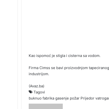
Kao ispomoć je stigla i cisterna sa vodom.
Firma Cimss se bavi proizvodnjom tapeciranog 
industrijom.
(
Avaz.ba
)
Tagovi
buknuo
fabrika
gasenje
požar
Prijedor
vatroga
S