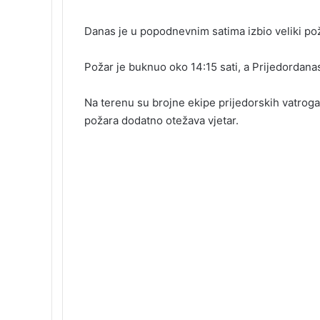
c
n
m
n
d
o
n
c
l
e
k
b
t
d
n
o
k
Danas je u popodnevnim satima izbio veliki pož
b
e
l
e
i
t
k
e
o
d
r
r
t
a
l
t
Požar je buknuo oko 14:15 sati, a Prijedordanas
o
I
e
k
a
k
n
s
t
s
t
e
s
Na terenu su brojne ekipe prijedorskih vatroga
n
požara dodatno otežava vjetar.
i
k
i