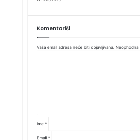
Komentariši
Vaša email adresa neće biti objavljivana.
Neophodna p
K
o
m
e
n
t
a
r
*
Ime
*
Email
*