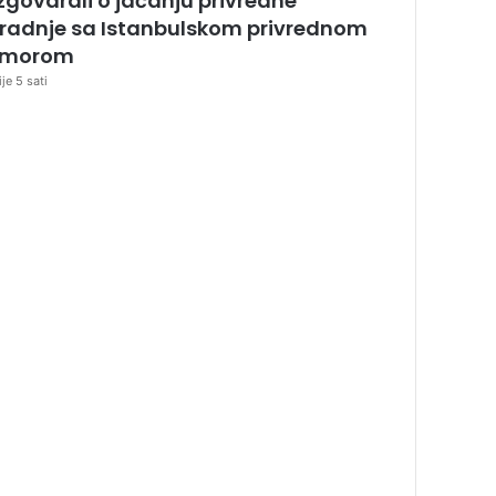
zgovarali o jačanju privredne
radnje sa Istanbulskom privrednom
omorom
ije 5 sati