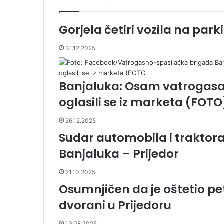
E
m
a
Gorjela četiri vozila na parki
i
l
31.12.2025
a
Banjaluka: Osam vatrogasac
oglasili se iz marketa (FOTO
26.12.2025
Sudar automobila i trakto
Banjaluka – Prijedor
21.10.2025
Osumnjičen da je oštetio pe
dvorani u Prijedoru
19.08.2025