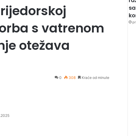
ra
rijedorskoj
sa
k
 borba s vatrenom
pr
nje otežava
0
308
Kraće od minute
.2025