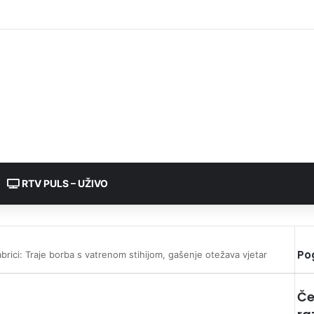
RTV PULS – UŽIVO
Po
abrici: Traje borba s vatrenom stihijom, gašenje otežava vjetar
Če