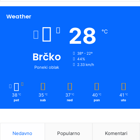
Weather
28
℃
Brčko
38º - 22º
44%
2.33 km/h
Poneki oblak
38
35
37
40
41
℃
℃
℃
℃
℃
pet
sub
ned
pon
uto
Nedavno
Popularno
Komentari