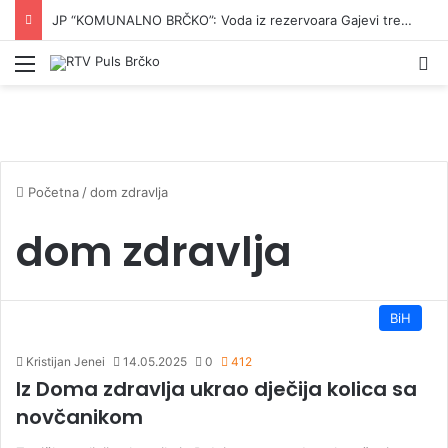
JP “KOMUNALNO BRČKO”: Voda iz rezervoara Gajevi trenutno nije za piće
Izbornik
Pr
Početna
/
dom zdravlja
dom zdravlja
BiH
Kristijan Jenei
14.05.2025
0
412
Iz Doma zdravlja ukrao dječija kolica sa
novčanikom