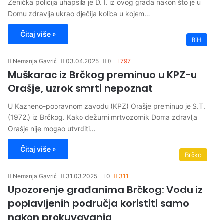
Zenička policija uhapsila je D. I. iz ovog grada nakon što je u
Domu zdravlja ukrao dječija kolica u kojem…
Čitaj više »
BiH
Nemanja Gavrić
03.04.2025
0
797
Muškarac iz Brčkog preminuo u KPZ-u
Orašje, uzrok smrti nepoznat
U Kazneno-popravnom zavodu (KPZ) Orašje preminuo je S.T.
(1972.) iz Brčkog. Kako dežurni mrtvozornik Doma zdravlja
Orašje nije mogao utvrditi…
Čitaj više »
Brčko
Nemanja Gavrić
31.03.2025
0
311
Upozorenje građanima Brčkog: Vodu iz
poplavljenih područja koristiti samo
nakon prokuvavanja