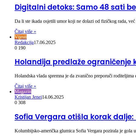
Digitalni detoks: Samo 48 sati be
Da li ste ikada osjetili umor koji ne dolazi od fizičkog rada, v
Čitaj više »
Vijesti
Redakcija
17.06.2025
0
190
Holandija predlaže ograničenje 
Holandska vlada spremna je da zvanično preporuči roditeljima 
Čitaj više »
Magazin
Kristijan Jenei
14.06.2025
0
308
Sofia Vergara otišla korak dalje:
Kolumbijsko-američka glumica Sofia Vergara pozirala je gola u