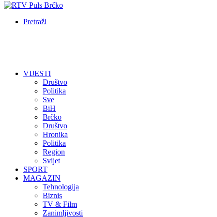
Pretraži
VIJESTI
Društvo
Politika
Sve
BiH
Brčko
Društvo
Hronika
Politika
Region
Svijet
SPORT
MAGAZIN
Tehnologija
Biznis
TV & Film
Zanimljivosti