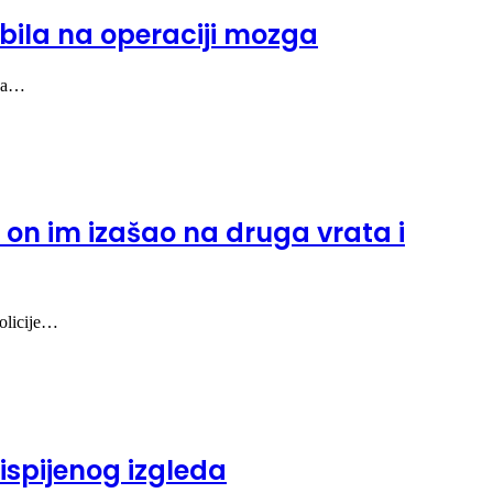
bila na operaciji mozga
Ona…
 on im izašao na druga vrata i
olicije…
 ispijenog izgleda