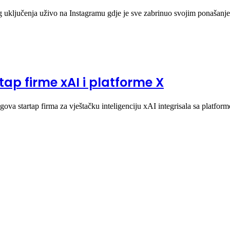
og uključenja uživo na Instagramu gdje je sve zabrinuo svojim ponašan
tap firme xAI i platforme X
gova startap firma za vještačku inteligenciju xAI integrisala sa platf