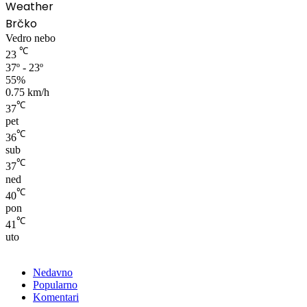
Weather
Brčko
Vedro nebo
℃
23
37º - 23º
55%
0.75 km/h
℃
37
pet
℃
36
sub
℃
37
ned
℃
40
pon
℃
41
uto
Nedavno
Popularno
Komentari