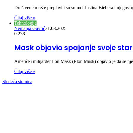
Društvene mreže preplavili su snimci Justina Biebera i njegov
Čitaj više »
Tehnologija
Nemanja Gavrić
31.03.2025
0
238
Mask objavio spajanje svoje star
Američki milijarder Ilon Mask (Elon Musk) objavio je da se nje
Čitaj više »
Sledeća stranica
00:00