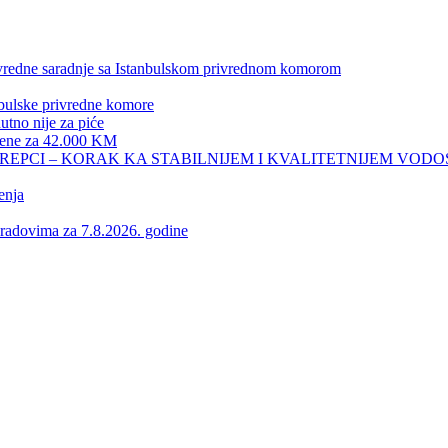
privredne saradnje sa Istanbulskom privrednom komorom
nbulske privredne komore
no nije za piće
 žene za 42.000 KM
REPCI – KORAK KA STABILNIJEM I KVALITETNIJEM VOD
enja
vima za 7.8.2026. godine