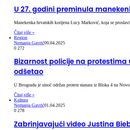
U 27. godini preminula manekenk
Manekenka hrvatskih korijena Lucy Marković, koja se proslavi
Čitaj više »
Region
Nemanja Gavrić
09.04.2025
0
272
Bizarnost policije na protestima
odšetao
U Beogradu je sinoć održan protest stanara iz Bloka 4 na No
Čitaj više »
Kultura
Nemanja Gavrić
01.04.2025
0
278
Zabrinjavajući video Justina Bieb