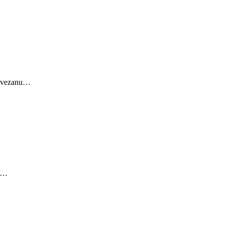
gu vezanu…
ka…