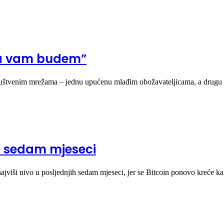
da vam budem”
 društvenim mrežama – jednu upućenu mlađim obožavateljicama, a dru
u sedam mjeseci
ajviši nivo u posljednjih sedam mjeseci, jer se Bitcoin ponovo kreće 