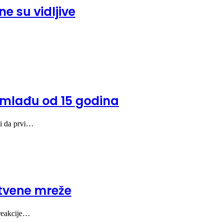
e su vidljive
 mlađu od 15 godina
 i da prvi…
uštvene mreže
 reakcije…