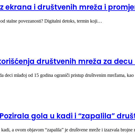
z ekrana i društvenih mreža i promjen
eć od stalne povezanosti? Digitalni detoks, termin koji…
korišćenja društvenih mreža za decu
da deci mlađoj od 15 godina ograniči pristup društvenim mrežama, kao
 Pozirala gola u kadi i “zapalila” dr
 kadi, a ovom objavom “zapalila” je društvene mreže i izazvala brojne