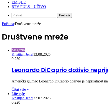
EMISIJE
RTV PULS – UŽIVO
Pretraži
Početna
/
Društvene mreže
Društvene mreže
Magazin
Kristijan Jenei
13.08.2025
0
230
Leonardo DiCaprio doživio neprija
Američki glumac Leonardo DiCaprio doživio je neprijatnost na 
Čitaj više »
Lifestyle
Kristijan Jenei
22.07.2025
0
220