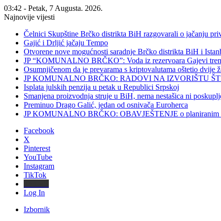
03:42 - Petak, 7 Augusta. 2026.
Najnovije vijesti
Čelnici Skupštine Brčko distrikta BiH razgovarali o jačanju 
Gajić i Drljić jačaju Tempo
Otvorene nove mogućnosti saradnje Brčko distrikta BiH i Ista
JP “KOMUNALNO BRČKO”: Voda iz rezervoara Gajevi trenut
Osumnjičenom da je prevarama s kriptovalutama oštetio dvije
JP KOMUNALNO BRČKO: RADOVI NA IZVORIŠTU ŠT
Isplata julskih penzija u petak u Republici Srpskoj
Smanjena proizvodnja struje u BiH, nema nestašica ni poskuplj
Preminuo Drago Galić, jedan od osnivača Euroherca
JP KOMUNALNO BRČKO: OBAVJEŠTENJE o planiranim rado
Facebook
X
Pinterest
YouTube
Instagram
TikTok
Threads
Log In
Izbornik