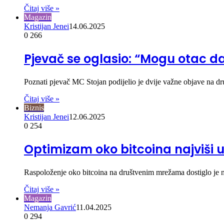
Čitaj više »
Magazin
Kristijan Jenei
14.06.2025
0
266
Pjevač se oglasio: “Mogu otac 
Poznati pjevač MC Stojan podijelio je dvije važne objave na
Čitaj više »
Biznis
Kristijan Jenei
12.06.2025
0
254
Optimizam oko bitcoina najviši 
Raspoloženje oko bitcoina na društvenim mrežama dostiglo je n
Čitaj više »
Magazin
Nemanja Gavrić
11.04.2025
0
294