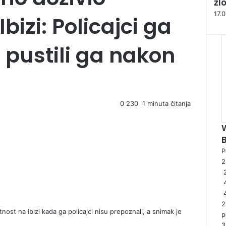
s
zl
e
17.
bizi: Policajci ga
 pustili ga nakon
0
230
1 minuta čitanja
P
2
2
ost na Ibizi kada ga policajci nisu prepoznali, a snimak je
p
3