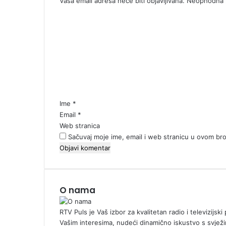
Vaša email adresa neće biti objavljivana.
Neophodna p
K
o
m
e
n
t
a
r
*
Ime
*
Email
*
Web stranica
Sačuvaj moje ime, email i web stranicu u ovom b
O nama
RTV Puls je Vaš izbor za kvalitetan radio i televizijs
Vašim interesima, nudeći dinamično iskustvo s svježi