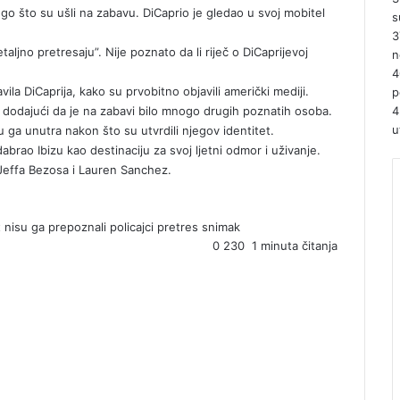
nego što su ušli na zabavu. DiCaprio je gledao u svoj mobitel
s
3
ljno pretresaju”. Nije poznato da li riječ o DiCaprijevoj
n
4
vila DiCaprija, kako su prvobitno objavili američki mediji.
p
e, dodajući da je na zabavi bilo mnogo drugih poznatih osoba.
4
u
su ga unutra nakon što su utvrdili njegov identitet.
abrao Ibizu kao destinaciju za svoj ljetni odmor i uživanje.
 Jeffa Bezosa i Lauren Sanchez.
t
nisu ga prepoznali
policajci
pretres
snimak
0
230
1 minuta čitanja