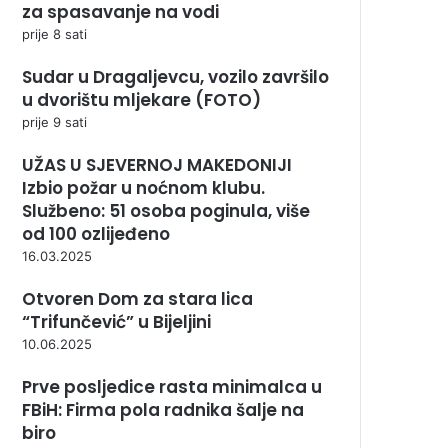
za spasavanje na vodi
prije 8 sati
Sudar u Dragaljevcu, vozilo završilo
u dvorištu mljekare (FOTO)
prije 9 sati
UŽAS U SJEVERNOJ MAKEDONIJI
Izbio požar u noćnom klubu.
Službeno: 51 osoba poginula, više
od 100 ozlijeđeno
16.03.2025
Otvoren Dom za stara lica
“Trifunčević” u Bijeljini
10.06.2025
Prve posljedice rasta minimalca u
FBiH: Firma pola radnika šalje na
biro