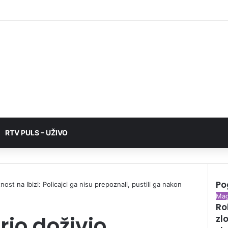
RTV PULS – UŽIVO
Po
ost na Ibizi: Policajci ga nisu prepoznali, pustili ga nakon
C
Mag
Ro
l
io doživio
zl
o