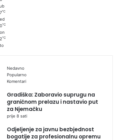
ub
℃
7
ed
℃
0
on
℃
2
to
Nedavno
Popularno
Komentari
Gradiška: Zaboravio suprugu na
graničnom prelazu i nastavio put
za Njemačku
prije 8 sati
Odjeljenje za javnu bezbjednost
bogatije za profesionalnu opremu