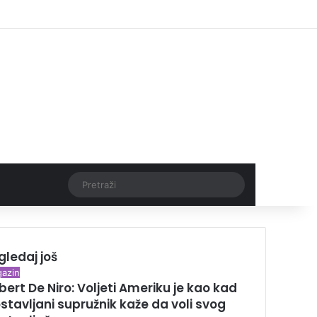
Facebook
X
Pinterest
YouTube
Instagram
TikTok
Log In
Threads
Pretraži
gledaj još
azin
bert De Niro: Voljeti Ameriku je kao kad
ostavljani supružnik kaže da voli svog