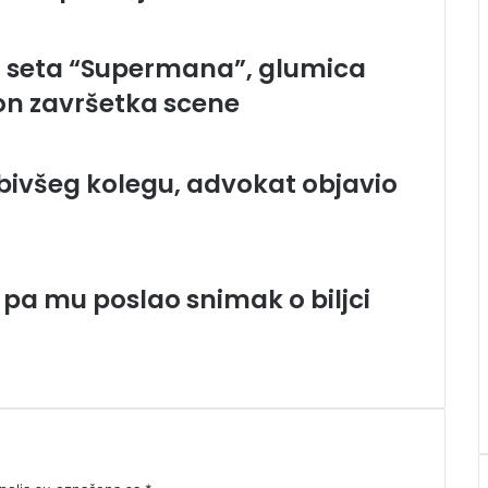
a seta “Supermana”, glumica
kon završetka scene
 i bivšeg kolegu, advokat objavio
 pa mu poslao snimak o biljci