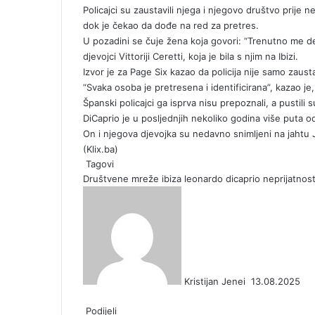
o
d
r
r
t
a
l
t
Policajci su zaustavili njega i njegovo društvo prije 
o
I
e
k
a
dok je čekao da dođe na red za pretres.
k
n
s
t
s
U pozadini se čuje žena koja govori: “Trenutno me deta
t
e
s
djevojci Vittoriji Ceretti, koja je bila s njim na Ibizi.
n
Izvor je za Page Six kazao da policija nije samo zausta
i
“Svaka osoba je pretresena i identificirana”, kazao j
k
Španski policajci ga isprva nisu prepoznali, a pustili 
i
DiCaprio je u posljednjih nekoliko godina više puta od
On i njegova djevojka su nedavno snimljeni na jahtu
(
Klix.ba
)
Tagovi
Društvene mreže
ibiza
leonardo dicaprio
neprijatnos
S
e
n
d
a
n
Kristijan Jenei
13.08.2025
e
F
X
L
T
P
R
V
O
P
m
a
Podijeli
i
u
i
e
K
d
o
a