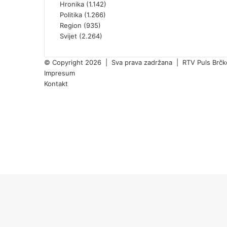
Hronika
(1.142)
Politika
(1.266)
Region
(935)
Svijet
(2.264)
© Copyright 2026 | Sva prava zadržana | RTV Puls Brčko 
Impresum
Kontakt
Facebook
X
Pinterest
YouTube
Instagram
TikTok
Facebook
X
WhatsApp
Telegram
Viber
Threads
Back
to
top
button