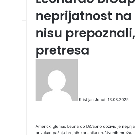
neprijatnost na I
nisu prepoznali,
pretresa
S
e
n
d
a
n
Kristijan Jenei
13.08.2025
e
F
X
L
T
P
R
V
O
P
m
a
i
u
i
e
K
d
o
a
c
n
m
n
d
o
n
c
i
e
k
b
t
d
n
o
k
l
Američki glumac Leonardo DiCaprio doživio je neprijatn
b
e
l
e
i
t
k
e
privukao pažnju brojnih korisnika društvenih mreža.