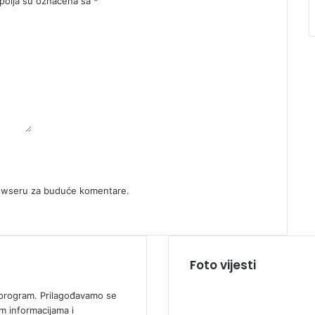
olja su označena sa
*
rowseru za buduće komentare.
Foto vijesti
ki program. Prilagođavamo se
m informacijama i