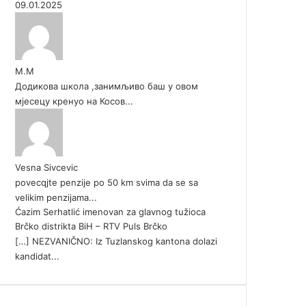
09.01.2025
М.М
Додикова школа ,занимљиво баш у овом
мјесецу кренуо на Косов...
Vesna Sivcevic
povecqjte penzije po 50 km svima da se sa
velikim penzijama...
Ćazim Serhatlić imenovan za glavnog tužioca
Brčko distrikta BiH – RTV Puls Brčko
[…] NEZVANIČNO: Iz Tuzlanskog kantona dolazi
kandidat...