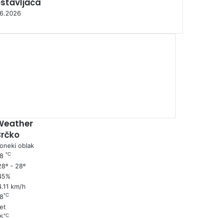
ostavljača
06.2026
00:00
Weather
Brčko
oneki oblak
℃
28
8º - 28º
45%
4.11 km/h
℃
8
et
℃
5