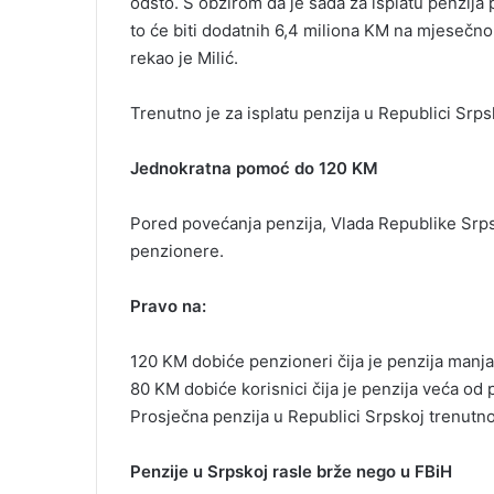
odsto. S obzirom da je sada za isplatu penzij
to će biti dodatnih 6,4 miliona KM na mjeseč
rekao je Milić.
Trenutno je za isplatu penzija u Republici Sr
Jednokratna pomoć do 120 KM
Pored povećanja penzija, Vlada Republike Srp
penzionere.
Pravo na:
120 KM dobiće penzioneri čija je penzija manj
80 KM dobiće korisnici čija je penzija veća od 
Prosječna penzija u Republici Srpskoj trenutn
Penzije u Srpskoj rasle brže nego u FBiH