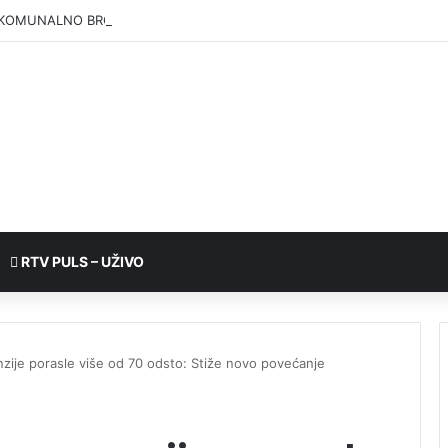
KOMUNALNO BRČKO”: Voda iz rezervoara Gajevi trenutno nije za piće
RTV PULS – UŽIVO
ije porasle više od 70 odsto: Stiže novo povećanje