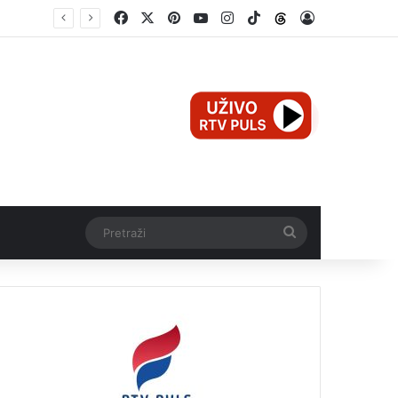
Facebook
X
Pinterest
YouTube
Instagram
TikTok
Threads
Log In
Pretraži