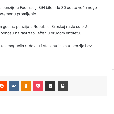
a penzije u Federaciji BiH bile i do 30 odsto veće nego
đuvremenu promijenio.
godina penzije u Republici Srpskoj rasle su brže
u odnosu na rast zabilježen u drugom entitetu.
ika omogućila redovnu i stabilnu isplatu penzija bez
Reddit
VKontakte
Odnoklassniki
Pocket
Podijeli putem Emaila
Štampaj