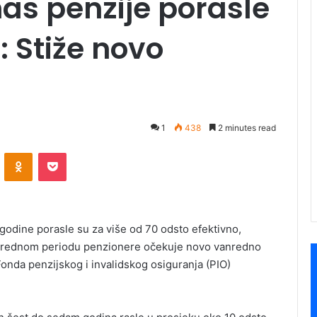
as penzije porasle
: Stiže novo
1
438
2 minutes read
ontakte
Odnoklassniki
Pocket
godine porasle su za više od 70 odsto efektivno,
narednom periodu penzionere očekuje novo vanredno
Fonda penzijskog i invalidskog osiguranja (PIO)