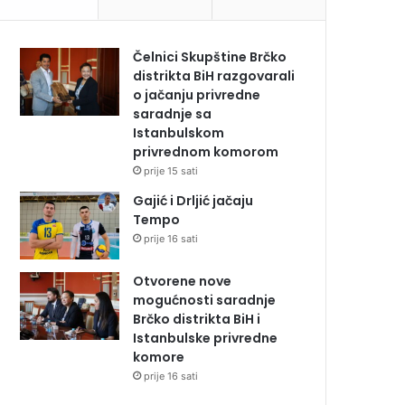
Čelnici Skupštine Brčko
distrikta BiH razgovarali
o jačanju privredne
saradnje sa
Istanbulskom
privrednom komorom
prije 15 sati
Gajić i Drljić jačaju
Tempo
prije 16 sati
Otvorene nove
mogućnosti saradnje
Brčko distrikta BiH i
Istanbulske privredne
komore
prije 16 sati