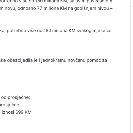
a potrebno više od 180 miliona KM, sa ovim povećanjem
nom novu, odnosno 77 miliona KM na godišnjem nivou –
pskoj potrebno više od 180 miliona KM svakog mjeseca.
ske obezbijedila je i jednokratnu novčanu pomoć za
a od prosječne;
prosječne.
o iznosi 699 KM.