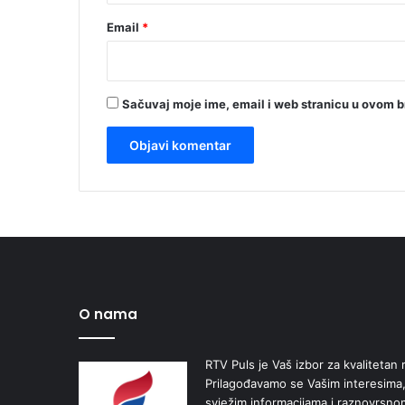
Email
*
Sačuvaj moje ime, email i web stranicu u ovom 
O nama
RTV Puls je Vaš izbor za kvalitetan r
Prilagođavamo se Vašim interesima,
svježim informacijama i raznovrsn