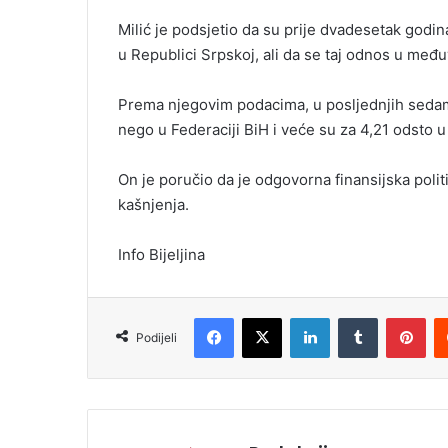
Milić je podsjetio da su prije dvadesetak godin
u Republici Srpskoj, ali da se taj odnos u me
Prema njegovim podacima, u posljednjih sedam 
nego u Federaciji BiH i veće su za 4,21 odsto 
On je poručio da je odgovorna finansijska polit
kašnjenja.
Info Bijeljina
Facebook
X
LinkedIn
Tumblr
Pinterest
Podijeli