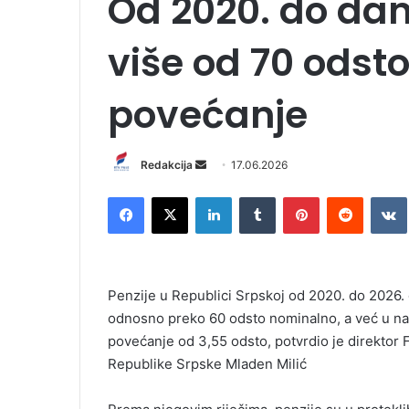
Od 2020. do dan
više od 70 odsto
povećanje
Redakcija
S
17.06.2026
e
Facebook
X
LinkedIn
Tumblr
Pinterest
Reddit
VK
n
d
a
n
Penzije u Republici Srpskoj od 2020. do 2026. 
e
odnosno preko 60 odsto nominalno, a već u 
m
povećanje od 3,55 odsto, potvrdio je direktor 
a
i
Republike Srpske Mladen Milić
l