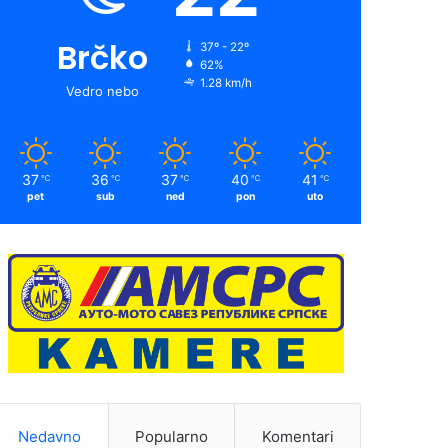
Brčko
37º - 22º
62%
1.28 km/h
Vedro nebo
37
36
37
40
41
℃
℃
℃
℃
℃
pet
sub
ned
pon
uto
Nedavno
Popularno
Komentari