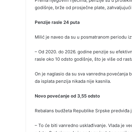
Prema njegovim riječima, penzije su u protekl
godišnje, brže od prosječne plate, zahvaljujuć
Penzije rasle 24 puta
Milić je naveo da su u posmatranom periodu iz
– Od 2020. do 2026. godine penzije su efektivn
rasle oko 10 odsto godišnje, što je više od ras
On je naglasio da su sva vanredna povećanja b
da isplata penzija nikada nije kasnila.
Novo povećanje od 3,55 odsto
Rebalans budžeta Republike Srpske predviđa j
– To će biti vanredno usklađivanje. Vlada je ve