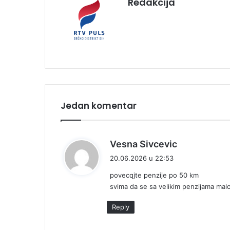
Redakcija
Jedan komentar
k
Vesna Sivcevic
a
20.06.2026 u 22:53
ž
povecqjte penzije po 50 km
e
svima da se sa velikim penzijama mal
:
Reply