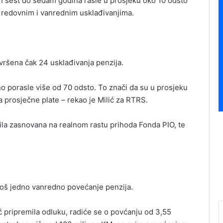
ih šest do sedam godina rasle u prosjeku oko 10 odsto
i redovnim i vanrednim usklađivanjima.
vršena čak 24 usklađivanja penzija.
o porasle više od 70 odsto. To znači da su u prosjeku
ta prosječne plate – rekao je Milić za RTRS.
ila zasnovana na realnom rastu prihoda Fonda PIO, te
oš jedno vanredno povećanje penzija.
ć pripremila odluku, radiće se o povćanju od 3,55