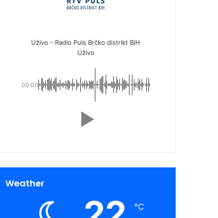
Uživo - Radio Puls Brčko distrikt BiH
Uživo
00:00
Weather
22
℃