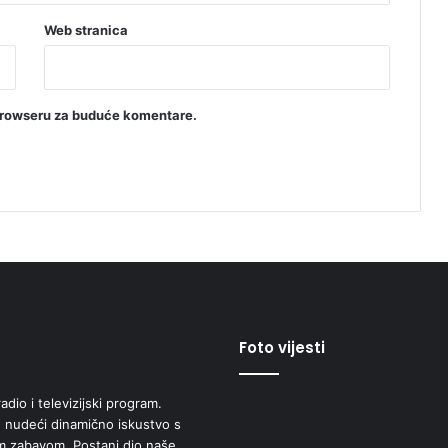
Web stranica
browseru za buduće komentare.
Foto vijesti
adio i televizijski program.
 nudeći dinamično iskustvo s
om zabavom. Postani dio naše