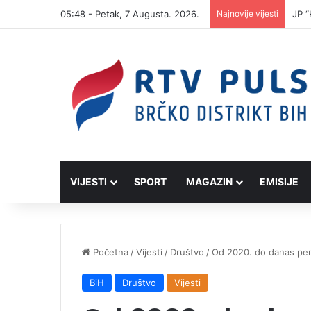
05:48 - Petak, 7 Augusta. 2026.
Najnovije vijesti
JP “
VIJESTI
SPORT
MAGAZIN
EMISIJE
Početna
/
Vijesti
/
Društvo
/
Od 2020. do danas penz
BiH
Društvo
Vijesti