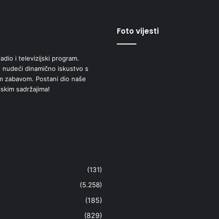
Foto vijesti
adio i televizijski program.
 nudeći dinamično iskustvo s
om zabavom. Postani dio naše
jskim sadržajima!
(131)
(5.258)
(185)
(829)