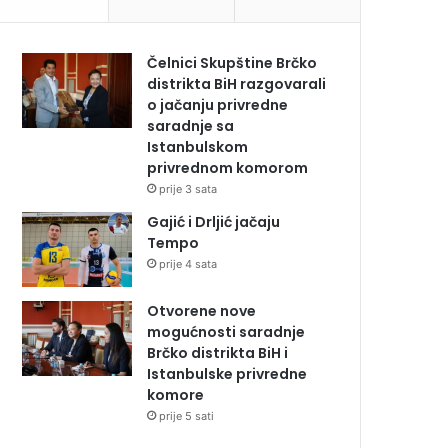
Čelnici Skupštine Brčko
distrikta BiH razgovarali
o jačanju privredne
saradnje sa
Istanbulskom
privrednom komorom
prije 3 sata
Gajić i Drljić jačaju
Tempo
prije 4 sata
Otvorene nove
mogućnosti saradnje
Brčko distrikta BiH i
Istanbulske privredne
komore
prije 5 sati