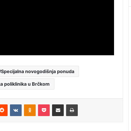
Specijalna novogodišnja ponuda
a poliklinika u Brčkom
Reddit
VKontakte
Odnoklassniki
Pocket
Podijeli putem Emaila
Štampaj