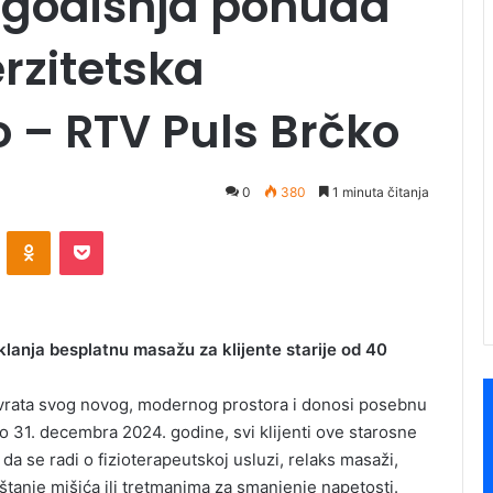
ogodišnja ponuda
rzitetska
o – RTV Puls Brčko
0
380
1 minuta čitanja
ontakte
Odnoklassniki
Pocket
lanja besplatnu masažu za klijente starije od 40
je vrata svog novog, modernog prostora i donosi posebnu
 31. decembra 2024. godine, svi klijenti ove starosne
da se radi o fizioterapeutskoj usluzi, relaks masaži,
tanje mišića ili tretmanima za smanjenje napetosti.