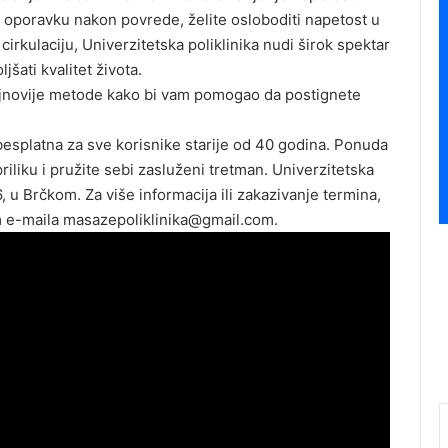
 oporavku nakon povrede, želite osloboditi napetost u
 cirkulaciju, Univerzitetska poliklinika nudi širok spektar
jšati kvalitet života.
 najnovije metode kako bi vam pomogao da postignete
besplatna za sve korisnike starije od 40 godina. Ponuda
priliku i pružite sebi zasluženi tretman. Univerzitetska
6, u Brčkom. Za više informacija ili zakazivanje termina,
em e-maila masazepoliklinika@gmail.com.