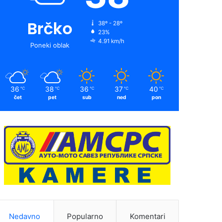
Brčko
38º - 28º
23%
4.91 km/h
Poneki oblak
36
38
36
37
40
℃
℃
℃
℃
℃
čet
pet
sub
ned
pon
Nedavno
Popularno
Komentari