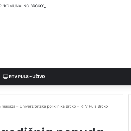
P “KOMUNALNO BRČKO”: Voda iz rezervoara Gajevi trenutno nije za pić
RTV PULS – UŽIVO
masaža – Univerzitetska poliklinika Brčko – RTV Puls Brčko