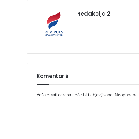
Redakcija 2
Komentariši
Vaša email adresa neće biti objavljivana.
Neophodna p
K
o
m
e