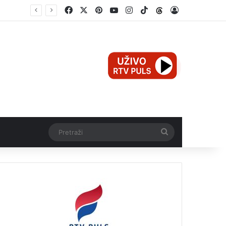
Facebook
X
Pinterest
YouTube
Instagram
TikTok
Threads
Log In
e
Pretraži