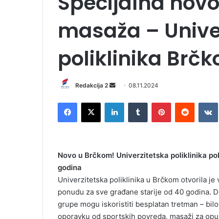
Specijalna nov
masaža – Unive
poliklinika Brčk
Redakcija 2
S
08.11.2024
e
Facebook
X
LinkedIn
Tumblr
Pinterest
Reddit
VK
n
d
a
n
Novo u Brčkom! Univerzitetska poliklinika pok
e
godina
m
Univerzitetska poliklinika u Brčkom otvorila 
a
i
ponudu za sve građane starije od 40 godina. Do
l
grupe mogu iskoristiti besplatan tretman – bilo 
oporavku od sportskih povreda, masaži za opuš