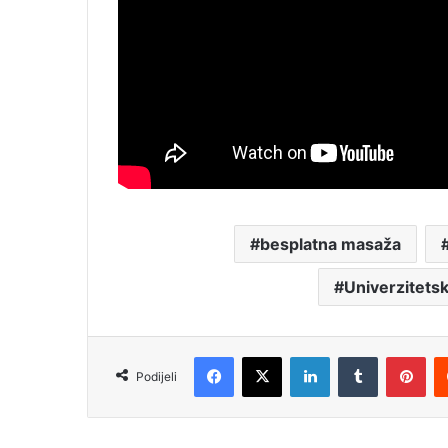
besplatna masaža
Univerzitetsk
Facebook
X
LinkedIn
Tumblr
Pinterest
Podijeli