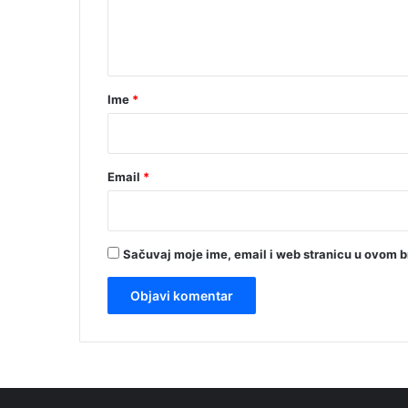
n
t
a
r
Ime
*
*
Email
*
Sačuvaj moje ime, email i web stranicu u ovom 