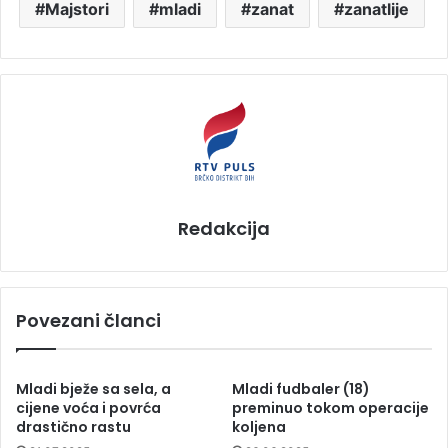
Majstori
mladi
zanat
zanatlije
Redakcija
Povezani članci
Mladi bježe sa sela, a
Mladi fudbaler (18)
cijene voća i povrća
preminuo tokom operacije
drastično rastu
koljena