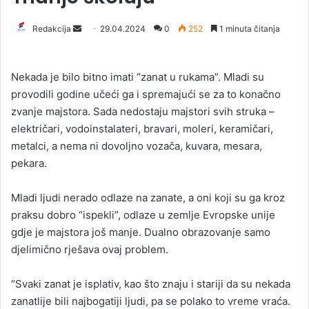
Redakcija
S
29.04.2024
0
252
1 minuta čitanja
e
n
Nekada je bilo bitno imati “zanat u rukama”. Mladi su
d
provodili godine učeći ga i spremajući se za to konačno
a
zvanje majstora. Sada nedostaju majstori svih struka –
n
električari, vodoinstalateri, bravari, moleri, keramičari,
e
metalci, a nema ni dovoljno vozača, kuvara, mesara,
m
a
pekara.
i
l
Mladi ljudi nerado odlaze na zanate, a oni koji su ga kroz
praksu dobro “ispekli”, odlaze u zemlje Evropske unije
gdje je majstora još manje. Dualno obrazovanje samo
djelimično rješava ovaj problem.
“Svaki zanat je isplativ, kao što znaju i stariji da su nekada
zanatlije bili najbogatiji ljudi, pa se polako to vreme vraća.