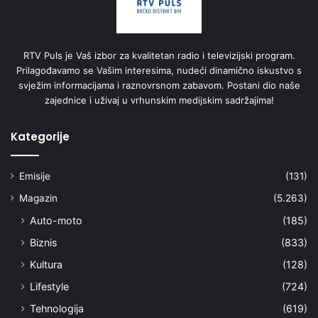
RTV Puls je Vaš izbor za kvalitetan radio i televizijski program.
Prilagođavamo se Vašim interesima, nudeći dinamično iskustvo s
svježim informacijama i raznovrsnom zabavom. Postani dio naše
zajednice i uživaj u vrhunskim medijskim sadržajima!
Kategorije
Emisije
(131)
Magazin
(5.263)
Auto-moto
(185)
Biznis
(833)
Kultura
(128)
Lifestyle
(724)
Tehnologija
(619)