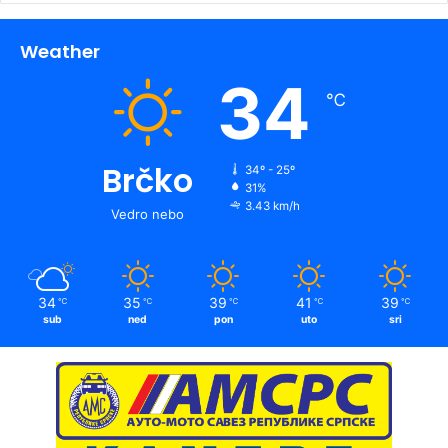
Weather
34
℃
Brčko
34º - 25º
31%
3.43 km/h
Vedro nebo
34
35
39
41
39
℃
℃
℃
℃
℃
sub
ned
pon
uto
sri