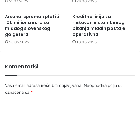
21.07.2025
26.06.2025
Arsenal spreman platiti
Kreditna linija za
100 miliona eura za
rješavanje stambenog
mladog slovenskog
pitanja mladih postaje
golgetera
operativna
26.05.2025
13.05.2025
Komentariši
Vaša email adresa neće biti objavljivana.
Neophodna polja su
označena sa
*
K
o
m
e