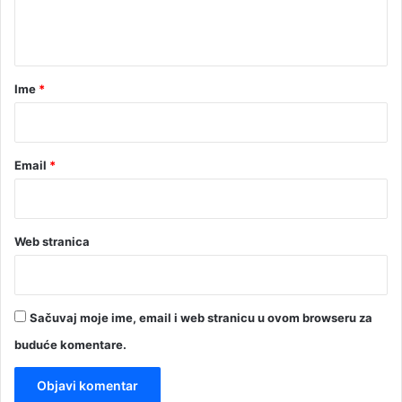
n
t
a
r
Ime
*
*
Email
*
Web stranica
Sačuvaj moje ime, email i web stranicu u ovom browseru za
buduće komentare.