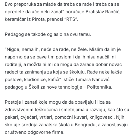
Evo preporuka za mlađe da treba da rade i treba da se
opredele da uče neki zanat” poručuje Bratislav Rančić,
keramičar iz Pirota, prenosi “RTS”.
Pedagog se takođe oglasio na ovu temu.
“Nigde, nema ih, neće da rade, ne žele. Mislim da im je
naporno da se bave tim poslom i da ih nisu naučili ni
roditelji, a možda ni mi da mogu da zarade dobar novac
radeći ta zanimanja za koja se školuju. Rade neke lakše
poslove, kladionice, kafići” ističe Tamara Ivanović,
pedagog u Školi za nove tehnologije – Politehnika.
Postoje i zanati koje mogu da da obavljaju i lica sa
zdravstvenim teškoćama i smetnjama u razvoju, kao što su
pekari, cvjećari, vrtlari, pomoćni kuvari, knjigovesci. Njih
školuje srednja zanatska škola u Beogradu, a zapošljavaju
društveno odgovorne firme.