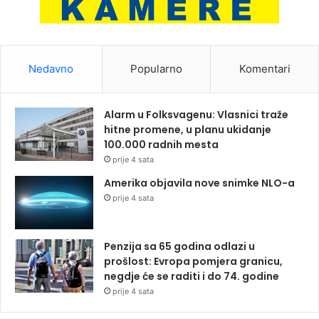
Nedavno
Popularno
Komentari
Alarm u Folksvagenu: Vlasnici traže
hitne promene, u planu ukidanje
100.000 radnih mesta
prije 4 sata
Amerika objavila nove snimke NLO-a
prije 4 sata
Penzija sa 65 godina odlazi u
prošlost: Evropa pomjera granicu,
negdje će se raditi i do 74. godine
prije 4 sata