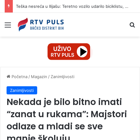
Teška nesreća u Ilijašu: Teretno vozilo udarilo biciklistu, 75-godišnjak zadržan u bolnici
Izbornik
Pr
Početna
/
Magazin
/
Zanimljivosti
Zanimljivosti
Nekada je bilo bitno imati
“zanat u rukama”: Majstori
odlaze a mladi se sve
manje školuju