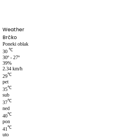
00:00
Weather
Brčko
Poneki oblak
℃
30
30º - 27º
39%
2.34 km/h
℃
29
pet
℃
35
sub
℃
37
ned
℃
40
pon
℃
41
uto