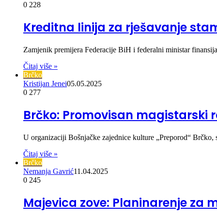
0
228
Kreditna linija za rješavanje s
Zamjenik premijera Federacije BiH i federalni ministar finans
Čitaj više »
Brčko
Kristijan Jenei
05.05.2025
0
277
Brčko: Promovisan magistarski r
U organizaciji Bošnjačke zajednice kulture „Preporod“ Brčko,
Čitaj više »
Brčko
Nemanja Gavrić
11.04.2025
0
245
Majevica zove: Planinarenje za 