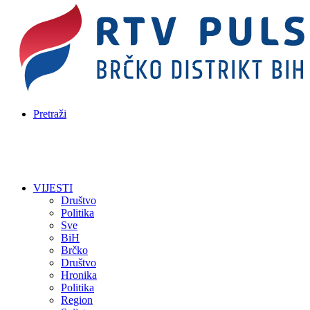
Pretraži
VIJESTI
Društvo
Politika
Sve
BiH
Brčko
Društvo
Hronika
Politika
Region