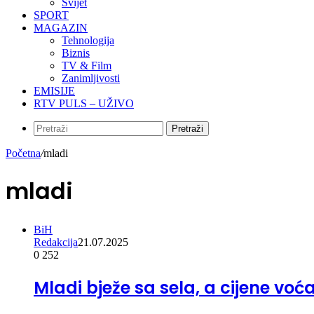
Svijet
SPORT
MAGAZIN
Tehnologija
Biznis
TV & Film
Zanimljivosti
EMISIJE
RTV PULS – UŽIVO
Pretraži
Početna
/
mladi
mladi
BiH
Redakcija
21.07.2025
0
252
Mladi bježe sa sela, a cijene voć