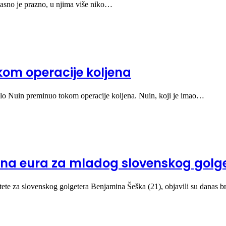
lasno je prazno, u njima više niko…
kom operacije koljena
amilo Nuin preminuo tokom operacije koljena. Nuin, koji je imao…
iona eura za mladog slovenskog golg
ete za slovenskog golgetera Benjamina Šeška (21), objavili su danas b