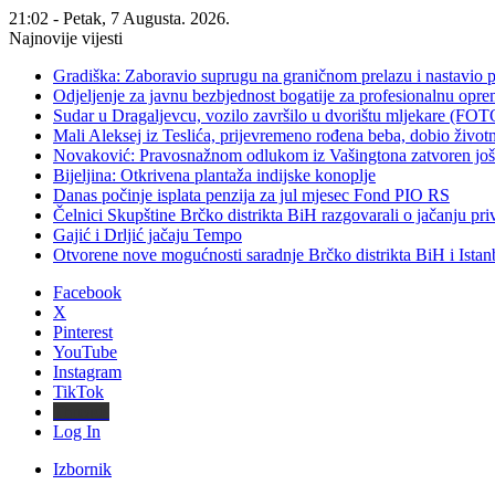
21:02 - Petak, 7 Augusta. 2026.
Najnovije vijesti
Gradiška: Zaboravio suprugu na graničnom prelazu i nastavio 
Odjeljenje za javnu bezbjednost bogatije za profesionalnu opr
Sudar u Dragaljevcu, vozilo završilo u dvorištu mljekare (FOT
Mali Aleksej iz Teslića, prijevremeno rođena beba, dobio živ
Novaković: Pravosnažnom odlukom iz Vašingtona zatvoren još 
Bijeljina: Otkrivena plantaža indijske konoplje
Danas počinje isplata penzija za jul mjesec Fond PIO RS
Čelnici Skupštine Brčko distrikta BiH razgovarali o jačanju 
Gajić i Drljić jačaju Tempo
Otvorene nove mogućnosti saradnje Brčko distrikta BiH i Ista
Facebook
X
Pinterest
YouTube
Instagram
TikTok
Threads
Log In
Izbornik