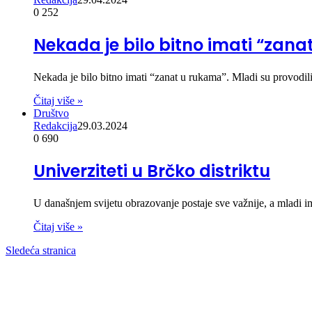
0
252
Nekada je bilo bitno imati “zana
Nekada je bilo bitno imati “zanat u rukama”. Mladi su provodil
Čitaj više »
Društvo
Redakcija
29.03.2024
0
690
Univerziteti u Brčko distriktu
U današnjem svijetu obrazovanje postaje sve važnije, a mladi 
Čitaj više »
Sledeća stranica