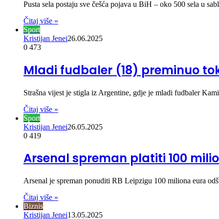
Pusta sela postaju sve češća pojava u BiH – oko 500 sela u sab
Čitaj više »
Sport
Kristijan Jenei
26.06.2025
0
473
Mladi fudbaler (18) preminuo to
Strašna vijest je stigla iz Argentine, gdje je mladi fudbaler K
Čitaj više »
Sport
Kristijan Jenei
26.05.2025
0
419
Arsenal spreman platiti 100 mil
Arsenal je spreman ponuditi RB Leipzigu 100 miliona eura odšt
Čitaj više »
Biznis
Kristijan Jenei
13.05.2025