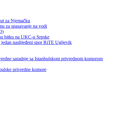
put za Njemačku
emu za spasavanje na vodi
O)
otnu bitku na UKC-u Srpske
jedan naslijeđeni spor RiTE Ugljevik
privredne saradnje sa Istanbulskom privrednom komorom
nbulske privredne komore