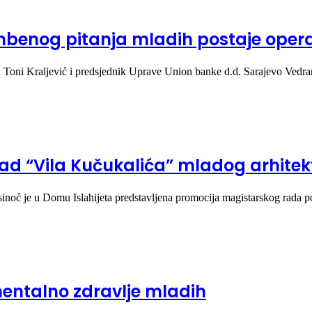
tambenog pitanja mladih postaje oper
ija Toni Kraljević i predsjednik Uprave Union banke d.d. Sarajevo Ved
ad “Vila Kučukalića” mladog arhitek
 sinoć je u Domu Islahijeta predstavljena promocija magistarskog rad
mentalno zdravlje mladih