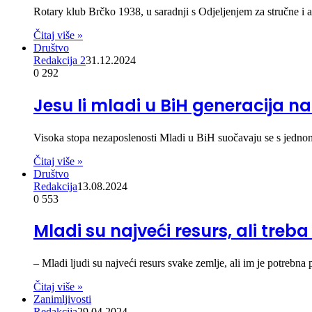
Rotary klub Brčko 1938, u saradnji s Odjeljenjem za stručne i 
Čitaj više »
Društvo
Redakcija 2
31.12.2024
0
292
Jesu li mladi u BiH generacija na
Visoka stopa nezaposlenosti Mladi u BiH suočavaju se s jedno
Čitaj više »
Društvo
Redakcija
13.08.2024
0
553
Mladi su najveći resurs, ali treb
– Mladi ljudi su najveći resurs svake zemlje, ali im je potreb
Čitaj više »
Zanimljivosti
Redakcija
29.04.2024