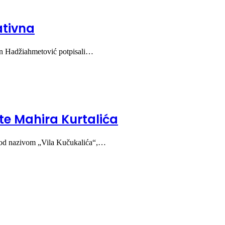
ativna
ran Hadžiahmetović potpisali…
te Mahira Kurtalića
a pod nazivom „Vila Kučukalića“,…