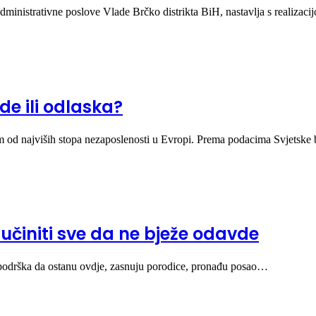
administrativne poslove Vlade Brčko distrikta BiH, nastavlja s realiza
de ili odlaska?
m od najviših stopa nezaposlenosti u Evropi. Prema podacima Svjetsk
a učiniti sve da ne bježe odavde
na podrška da ostanu ovdje, zasnuju porodice, pronađu posao…