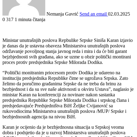
Nemanja Gavrić
Send an email
02.03.2025
0
317
1 minuta čitanja
Ministar unutrašnjih poslova Repbulike Srpske Siniša Karan izjavio
je danas da je ustavna obaveza Ministarstva unutrašnjih poslova
održavanje povoljnog stanja javnog reda i mira i da će biti garant
bejzbjednosti svih građana, ako se uzme u obzir politički montirani
proces protiv predsjednika Srpske Milorada Dodika.
“Politički monitranim priocesom protiv Dodika je udareno na
instituciju predsjednika Republike čime se ugrožava Srpska. Zato
želimo da poručimo građanima Srpske da ne treba da brinu za
bezbjednost i da su sve naše aktivnosti u okviru Ustava”, naglasio je
ministar Karan na konferenciji za novinare nakon sastanka
predsjednika Republike Srpske Milorada Dodika i srpskog člana i
predsjedavajuće Predsjedništva BiH Željke Cvijanović sa
rukovodiocima Ministarstva unutrašnjih poslova /MUP/ Srpske i
bezbjednosnih agencija na nivou BiH.
Karan je ocijenio da je bezbjednosna situacija u Srpskoj veoma
dobra i podsjetio da je u razvoj Ministarstva unutrašnjih poslova