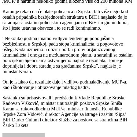
/MUP/ u nardnih nekoliko godina uloženo više od 200 miliona KM.
Karan je rekao da će plate policajaca u Srpskoj biti više nego kod
ostalih pripadnika bezbjednosnih struktura u BiH i naglasio da je
saradnja sa ostalim policijskim agencijama u BiH i regionu dobra,
što i jeste ustavna obaveza i to se radi kontinuirano.
“Nekoliko godina imamo vidljivu tendenciju poboljašanja
bezbjednosti u Srpskoj, pada stopa kriminaliteta, a pogovotovo
ošteg. Kada uzmemo u obzir i borbu protiv organizovanog
kriminaliteta i onoga na međunarodnom planu, u saradnji sa ostalim
policijskim agencijama ostvarujemo najbolje rezultata. Tome je
doprinijela i dobra saradnja sa građanima Srpska”, naglasio je
ministar Karan.
On je istakao da rezultate daje i vidljivo podmalađivanje MUP-a,
kao i školovanje i obrazovanje mladog kadra.
Sastanku su prisustvovali i predsjednik Vlade Republike Srpske
Radovan Višković, ministar unutrašnjih poslova Srpske Siniša
Karan sa rukovodiocima MUP-a, ministar finansija Republike
Srpske Zora Vidović, direktor Agencije za istrage i zaštitu /Sipa/
BiH Darko Ćulum i direktor Službe za poslove sa strancima BiH
Žarko Laketa.