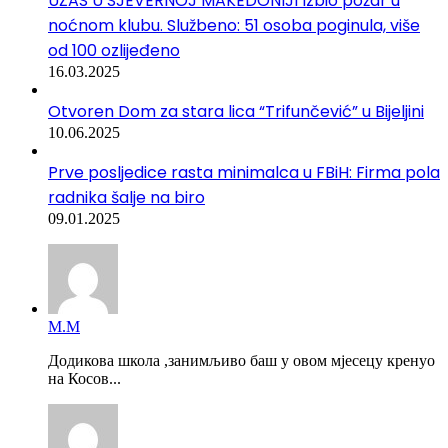
UŽAS U SJEVERNOJ MAKEDONIJI Izbio požar u
noćnom klubu. Službeno: 51 osoba poginula, više
od 100 ozlijeđeno
16.03.2025
Otvoren Dom za stara lica “Trifunčević” u Bijeljini
10.06.2025
Prve posljedice rasta minimalca u FBiH: Firma pola
radnika šalje na biro
09.01.2025
М.М
Додикова школа ,занимљиво баш у овом мјесецу кренуо
на Косов...