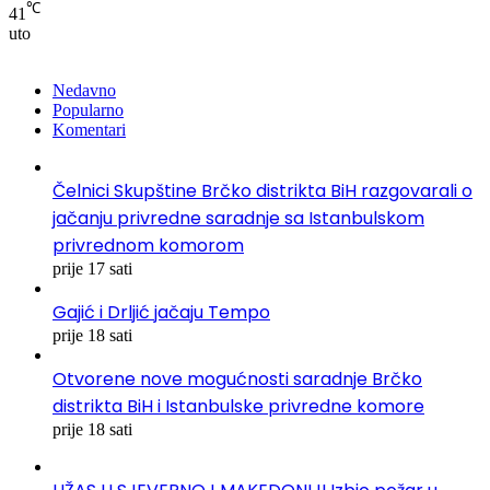
℃
41
uto
Nedavno
Popularno
Komentari
Čelnici Skupštine Brčko distrikta BiH razgovarali o
jačanju privredne saradnje sa Istanbulskom
privrednom komorom
prije 17 sati
Gajić i Drljić jačaju Tempo
prije 18 sati
Otvorene nove mogućnosti saradnje Brčko
distrikta BiH i Istanbulske privredne komore
prije 18 sati