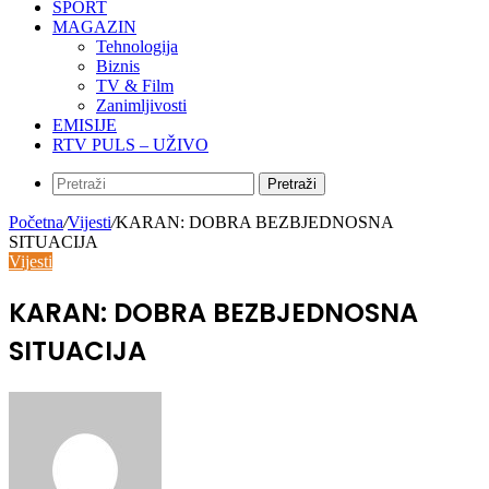
SPORT
MAGAZIN
Tehnologija
Biznis
TV & Film
Zanimljivosti
EMISIJE
RTV PULS – UŽIVO
Pretraži
Početna
/
Vijesti
/
KARAN: DOBRA BEZBJEDNOSNA
SITUACIJA
Vijesti
KARAN: DOBRA BEZBJEDNOSNA
SITUACIJA