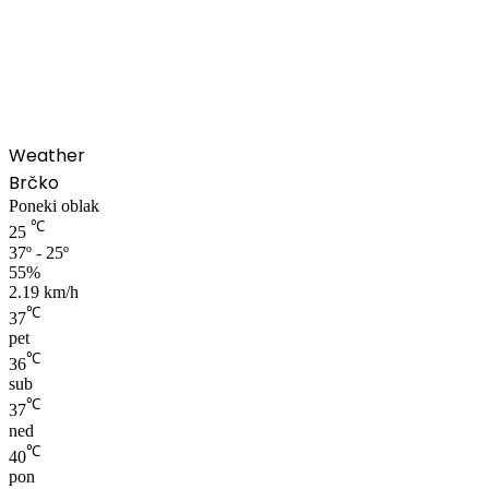
00:00
Weather
Brčko
Poneki oblak
℃
25
37º - 25º
55%
2.19 km/h
℃
37
pet
℃
36
sub
℃
37
ned
℃
40
pon