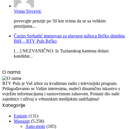
Vesna Sivcevic
povecqjte penzije po 50 km svima da se sa velikim
penzijama...
Ćazim Serhatlić imenovan za glavnog tužioca Brčko distrikta
BiH – RTV Puls Brčko
[…] NEZVANIČNO: Iz Tuzlanskog kantona dolazi
kandidat...
O nama
RTV Puls je Vaš izbor za kvalitetan radio i televizijski program.
Prilagođavamo se Vašim interesima, nudeći dinamično iskustvo s
svježim informacijama i raznovrsnom zabavom. Postani dio naše
zajednice i uživaj u vrhunskim medijskim sadržajima!
Kategorije
Emisije
(131)
Magazin
(5.258)
Auto-moto
(185)