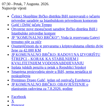
07:30 - Petak, 7 Augusta. 2026.
Najnovije vijesti
Čelnici Skupštine Brčko distrikta BiH razgovarali o jačanju
privredne saradnje sa Istanbulskom privrednom komorom
Gajić i Drljić jačaju Tempo
Otvorene nove mogućnosti saradnje Brčko distrikta BiH i
Istanbulske privredne komore
JP “KOMUNALNO BRČKO”: Voda iz rezervoara Gajevi
trenutno nije za piće
Osumnjičenom da je prevarama s kriptovalutama oštetio dvije
žene za 42.000 KM
JP KOMUNALNO BRČKO: RADOVI NA IZVORIŠTU
ŠTREPCI – KORAK KA STABILNIJEM I
KVALITETNIJEM VODOSNABDIJEVANJU
Isplata julskih penzija u petak u Republici Srpskoj
Smanjena proizvodnja struje u BiH, nema nestašica ni
poskupljenja
Preminuo Drago Galić, jedan od osnivača Euroherca
JP KOMUNALNO BRČKO: OBAVJEŠTENJE o
planiranim radovima za 7.8.2026. godine
Facebook
X
Pinterest