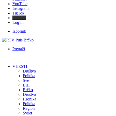
YouTube
Instagram
TikTok
Threads
Log In
Izbornik
Pretraži
VIJESTI
Društvo
Politika
Sve
BiH
Brčko
Društvo
Hronika
Politika
Region
Svijet