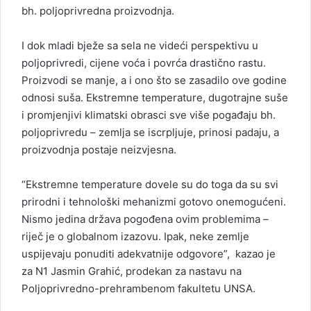
bh. poljoprivredna proizvodnja.
I dok mladi bježe sa sela ne videći perspektivu u
poljoprivredi, cijene voća i povrća drastično rastu.
Proizvodi se manje, a i ono što se zasadilo ove godine
odnosi suša. Ekstremne temperature, dugotrajne suše
i promjenjivi klimatski obrasci sve više pogađaju bh.
poljoprivredu – zemlja se iscrpljuje, prinosi padaju, a
proizvodnja postaje neizvjesna.
“Ekstremne temperature dovele su do toga da su svi
prirodni i tehnološki mehanizmi gotovo onemogućeni.
Nismo jedina država pogođena ovim problemima –
riječ je o globalnom izazovu. Ipak, neke zemlje
uspijevaju ponuditi adekvatnije odgovore”, kazao je
za
N1
Jasmin Grahić, prodekan za nastavu na
Poljoprivredno-prehrambenom fakultetu UNSA.