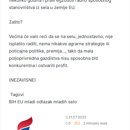
nekoliko godina i pravi egzodus radno sposobnog
stanovništva iz sela u zemlje EU.
Zašto?
Većina će vam reći da se na selu, jednostavno, nije
isplatilo raditi, nema nikakve agrarne strategije ili
poticajne politike, premija…, tako da mala
poljoprivredna gazdistva nisu sposobna biti
konkurentna i ostvariti profit.
(NEZAVISNE)
Tagovi
BIH
EU
mladi
odlazak mladih
selo
S
21.07.2025
e
0
252
2 minutes read
n