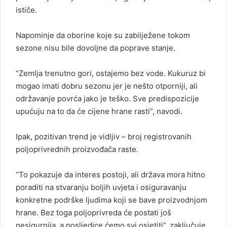
ističe.
Napominje da oborine koje su zabilježene tokom
sezone nisu bile dovoljne da poprave stanje.
“Zemlja trenutno gori, ostajemo bez vode. Kukuruz bi
mogao imati dobru sezonu jer je nešto otporniji, ali
održavanje povrća jako je teško. Sve predispozicije
upućuju na to da će cijene hrane rasti”, navodi.
Ipak, pozitivan trend je vidljiv – broj registrovanih
poljoprivrednih proizvođača raste.
“To pokazuje da interes postoji, ali država mora hitno
poraditi na stvaranju boljih uvjeta i osiguravanju
konkretne podrške ljudima koji se bave proizvodnjom
hrane. Bez toga poljoprivreda će postati još
nesigurnija, a posljedice ćemo svi osjetiti”, zaključuje