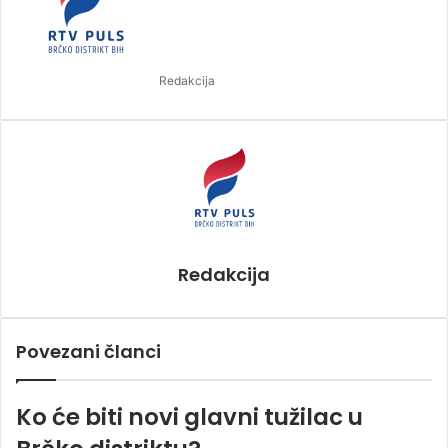
d
a
n
Redakcija
e
m
a
i
l
Redakcija
Povezani članci
Ko će biti novi glavni tužilac u