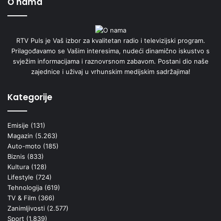
O nama
RTV Puls je Vaš izbor za kvalitetan radio i televizijski program.
Prilagođavamo se Vašim interesima, nudeći dinamično iskustvo s
svježim informacijama i raznovrsnom zabavom. Postani dio naše
zajednice i uživaj u vrhunskim medijskim sadržajima!
Kategorije
Emisije
(131)
Magazin
(5.263)
Auto-moto
(185)
Biznis
(833)
Kultura
(128)
Lifestyle
(724)
Tehnologija
(619)
TV & Film
(366)
Zanimljivosti
(2.577)
Sport
(1.839)