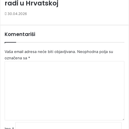
radi u Hrvatskoj
30.04.2026
Komentariši
Vaša email adresa neće biti objavljivana.
Neophodna polja su
označena sa
*
K
o
m
e
n
t
a
r
*
Ime
*