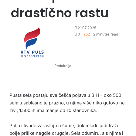
drastično rastu
S
21.07.2025
e
0
252
2 minutes read
n
d
a
n
Redakcija
e
m
a
i
l
Pusta sela postaju sve češća pojava u BiH – oko 500
sela u sablasno je prazno, u njima više niko gotovo ne
živi, 1.500 ih ima manje od 10 stanovnika.
Polja i livade zarastaju u šume, dok mladi ljudi traže
bolje prilike negdje drugdje. Sela odumiru, a s njima i