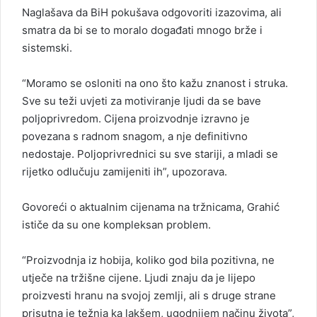
Naglašava da BiH pokušava odgovoriti izazovima, ali
smatra da bi se to moralo događati mnogo brže i
sistemski.
“Moramo se osloniti na ono što kažu znanost i struka.
Sve su teži uvjeti za motiviranje ljudi da se bave
poljoprivredom. Cijena proizvodnje izravno je
povezana s radnom snagom, a nje definitivno
nedostaje. Poljoprivrednici su sve stariji, a mladi se
rijetko odlučuju zamijeniti ih”, upozorava.
Govoreći o aktualnim cijenama na tržnicama, Grahić
ističe da su one kompleksan problem.
“Proizvodnja iz hobija, koliko god bila pozitivna, ne
utječe na tržišne cijene. Ljudi znaju da je lijepo
proizvesti hranu na svojoj zemlji, ali s druge strane
prisutna je težnja ka lakšem, ugodnijem načinu života”,