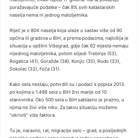
poražavajuće podatke – čak 8% svih katastarskih
naselja nema ni jednog maloljetnika.
Riječ je o 804 naselja koja ulaze u sastav više od 90
općina ili gradova u BiH, a prema podacima, najlošija je
situacija u opštini Višegrad, gdje čak 62 mjesta nemaju
nijednog maloljetnika, potom slijedi Trebinje (53),
Rogatica (41), Goražde (38), Konjic (35), Rudo (33),
Sokolac (32), Foča (31).
Kako sela nestaju, potvrdili su i podaci s popisa 2013.
po kojima u 1.486 sela u BiH živi manje od 10
stanovnika. Oko 500 sela u BiH sablasno je prazno, u
njima ne živi više niko. Za takvu situaciju možemo
“okriviti” više faktora.
Tu je, naravno, rat, migracije selo – grad, a posljednjih