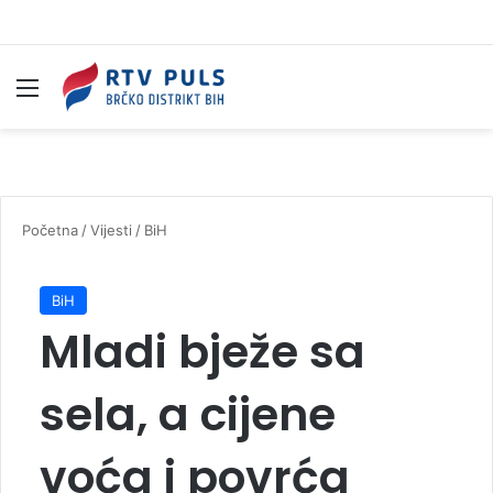
Izbornik
Pr
Početna
/
Vijesti
/
BiH
BiH
Mladi bježe sa
sela, a cijene
voća i povrća