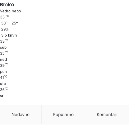
Brčko
Vedro nebo
℃
33
33º - 25º
29%
3.5 km/h
℃
33
sub
℃
35
ned
℃
39
pon
℃
41
uto
℃
36
sri
Nedavno
Popularno
Komentari