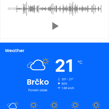
00:00
Weather
21
℃
Brčko
35º - 21º
80%
1.98 km/h
Poneki oblak