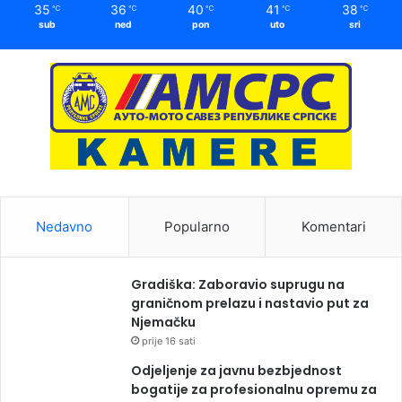
35
36
40
41
38
℃
℃
℃
℃
℃
sub
ned
pon
uto
sri
Nedavno
Popularno
Komentari
Gradiška: Zaboravio suprugu na
graničnom prelazu i nastavio put za
Njemačku
prije 16 sati
Odjeljenje za javnu bezbjednost
bogatije za profesionalnu opremu za