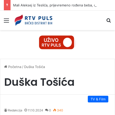
Mali Aleksej iz Teslića, prijevremeno rođena beba, dobio životnu bitku na UKC-u Srpske
Izbornik
Pr
Početna
/
Duška Tošića
Duška Tošića
TV & Film
Redakcija
11.10.2024
0
340