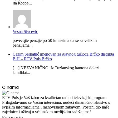
на Косов...
Vesna Sivcevic
povecqjte penzije po 50 km svima da se sa velikim
penzijama...
Ćazim Serhatlić imenovan za glavnog tužioca Brčko distrikta
BiH – RTV Puls Brčko
[…] NEZVANIČNO: Iz Tuzlanskog kantona dolazi
kandidat...
O nama
RTV Puls je Vaš izbor za kvalitetan radio i televizijski program.
Prilagođavamo se Vašim interesima, nudeći dinamično iskustvo s
svježim informacijama i raznovrsnom zabavom. Postani dio naše
zajednice i uživaj u vrhunskim medijskim sadržajima!
Kategorije