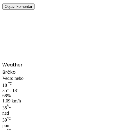
00:00
Weather
Brčko
Vedro nebo
℃
18
35º - 18º
68%
1.09 km/h
℃
35
ned
℃
39
pon