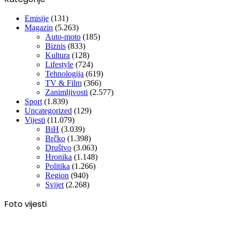
Emisije
(131)
Magazin
(5.263)
Auto-moto
(185)
Biznis
(833)
Kultura
(128)
Lifestyle
(724)
Tehnologija
(619)
TV & Film
(366)
Zanimljivosti
(2.577)
Sport
(1.839)
Uncategorized
(129)
Vijesti
(11.079)
BiH
(3.039)
Brčko
(1.398)
Društvo
(3.063)
Hronika
(1.148)
Politika
(1.266)
Region
(940)
Svijet
(2.268)
Foto vijesti