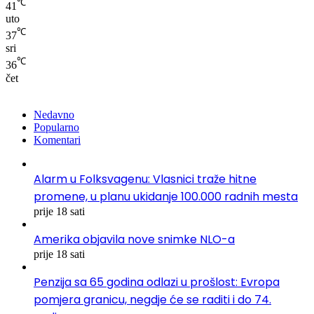
℃
41
uto
℃
37
sri
℃
36
čet
Nedavno
Popularno
Komentari
Alarm u Folksvagenu: Vlasnici traže hitne
promene, u planu ukidanje 100.000 radnih mesta
prije 18 sati
Amerika objavila nove snimke NLO-a
prije 18 sati
Penzija sa 65 godina odlazi u prošlost: Evropa
pomjera granicu, negdje će se raditi i do 74.