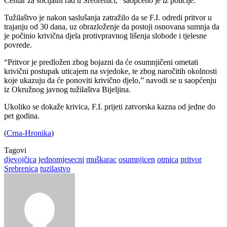
Centar za socijalni rad u Srebrenici,” saopćeno je iz policije.
Tužilaštvo je nakon saslušanja zatražilo da se F.I. odredi pritvor u
trajanju od 30 dana, uz obrazloženje da postoji osnovana sumnja da
je počinio krivična djela protivpravnog lišenja slobode i tjelesne
povrede.
“Pritvor je predložen zbog bojazni da će osumnjičeni ometati
krivični postupak uticajem na svjedoke, te zbog naročitih okolnosti
koje ukazuju da će ponoviti krivično djelo,” navodi se u saopćenju
iz Okružnog javnog tužilaštva Bijeljina.
Ukoliko se dokaže krivica, F.I. prijeti zatvorska kazna od jedne do
pet godina.
(
Crna-Hronika
)
Tagovi
djevojčica
jednomjesecni
muškarac
osumnjicen
otmica
pritvor
Srebrenica
tuzilastvo