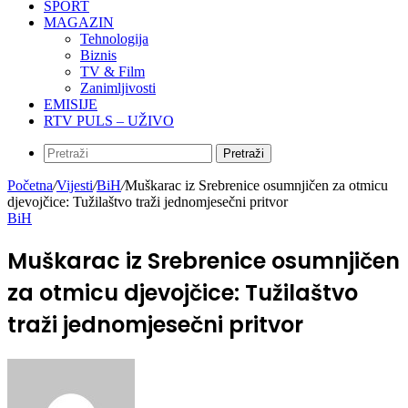
SPORT
MAGAZIN
Tehnologija
Biznis
TV & Film
Zanimljivosti
EMISIJE
RTV PULS – UŽIVO
Pretraži
Početna
/
Vijesti
/
BiH
/
Muškarac iz Srebrenice osumnjičen za otmicu
djevojčice: Tužilaštvo traži jednomjesečni pritvor
BiH
Muškarac iz Srebrenice osumnjičen
za otmicu djevojčice: Tužilaštvo
traži jednomjesečni pritvor