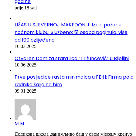
godine
prije 18 sati
UŽAS U SJEVERNOJ MAKEDONIJI Izbio požar u
noćnom klubu. Službeno: 51 osoba poginula, više
od 100 ozlijeđeno
16.03.2025
Otvoren Dom za stara lica “Trifunčević” u Bijeljini
10.06.2025
Prve posljedice rasta minimalca u FBiH: Firma pola
radnika šalje na biro
09.01.2025
М.М
Додикова школа ,занимљиво баш у овом мјесецу кренуо