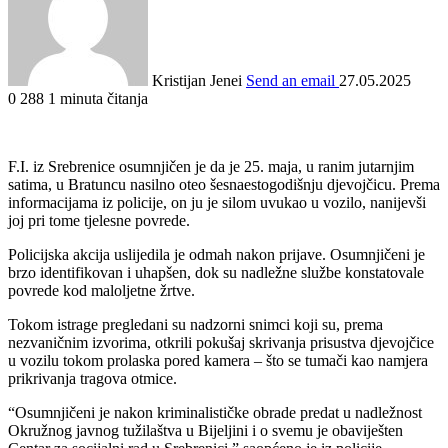
Kristijan Jenei
Send an email
27.05.2025
0
288
1 minuta čitanja
F.I. iz Srebrenice osumnjičen je da je 25. maja, u ranim jutarnjim
satima, u Bratuncu nasilno oteo šesnaestogodišnju djevojčicu. Prema
informacijama iz policije, on ju je silom uvukao u vozilo, nanijevši
joj pri tome tjelesne povrede.
Policijska akcija uslijedila je odmah nakon prijave. Osumnjičeni je
brzo identifikovan i uhapšen, dok su nadležne službe konstatovale
povrede kod maloljetne žrtve.
Tokom istrage pregledani su nadzorni snimci koji su, prema
nezvaničnim izvorima, otkrili pokušaj skrivanja prisustva djevojčice
u vozilu tokom prolaska pored kamera – što se tumači kao namjera
prikrivanja tragova otmice.
“Osumnjičeni je nakon kriminalističke obrade predat u nadležnost
Okružnog javnog tužilaštva u Bijeljini i o svemu je obaviješten