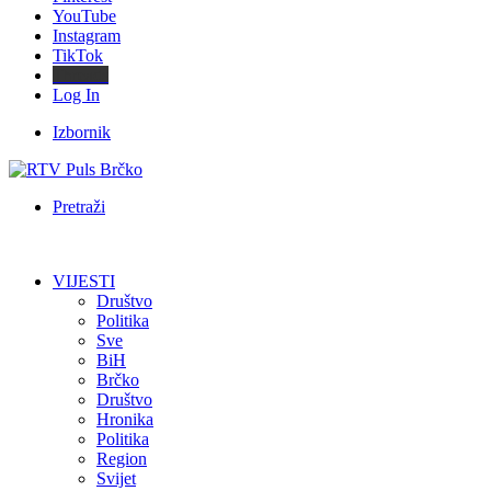
YouTube
Instagram
TikTok
Threads
Log In
Izbornik
Pretraži
VIJESTI
Društvo
Politika
Sve
BiH
Brčko
Društvo
Hronika
Politika
Region
Svijet