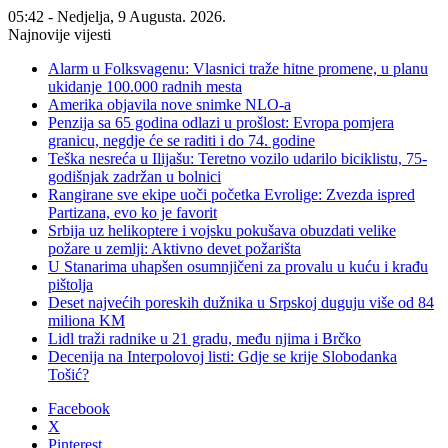
05:42 - Nedjelja, 9 Augusta. 2026.
Najnovije vijesti
Alarm u Folksvagenu: Vlasnici traže hitne promene, u planu
ukidanje 100.000 radnih mesta
Amerika objavila nove snimke NLO-a
Penzija sa 65 godina odlazi u prošlost: Evropa pomjera
granicu, negdje će se raditi i do 74. godine
Teška nesreća u Ilijašu: Teretno vozilo udarilo biciklistu, 75-
godišnjak zadržan u bolnici
Rangirane sve ekipe uoči početka Evrolige: Zvezda ispred
Partizana, evo ko je favorit
Srbija uz helikoptere i vojsku pokušava obuzdati velike
požare u zemlji: Aktivno devet požarišta
U Stanarima uhapšen osumnjičeni za provalu u kuću i krađu
pištolja
Deset najvećih poreskih dužnika u Srpskoj duguju više od 84
miliona KM
Lidl traži radnike u 21 gradu, među njima i Brčko
Decenija na Interpolovoj listi: Gdje se krije Slobodanka
Tošić?
Facebook
X
Pinterest