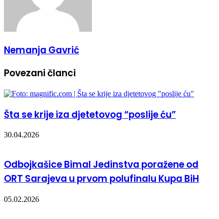
Nemanja Gavrić
Povezani članci
Šta se krije iza djetetovog “poslije ću”
30.04.2026
Odbojkašice Bimal Jedinstva poražene od
ORT Sarajeva u prvom polufinalu Kupa BiH
05.02.2026