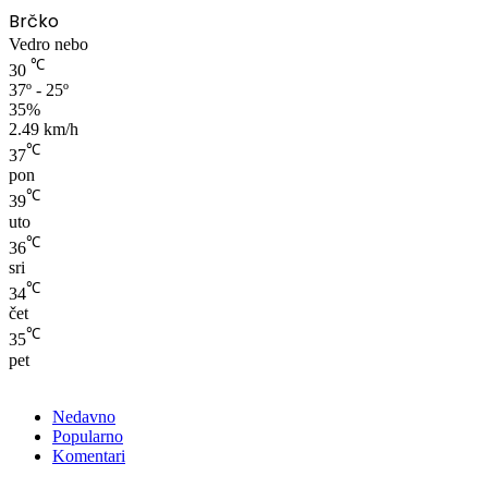
Brčko
Vedro nebo
℃
30
37º - 25º
35%
2.49 km/h
℃
37
pon
℃
39
uto
℃
36
sri
℃
34
čet
℃
35
pet
Nedavno
Popularno
Komentari