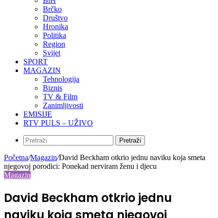
BiH
Brčko
Društvo
Hronika
Politika
Region
Svijet
SPORT
MAGAZIN
Tehnologija
Biznis
TV & Film
Zanimljivosti
EMISIJE
RTV PULS – UŽIVO
Pretraži
Početna
/
Magazin
/
David Beckham otkrio jednu naviku koja smeta
njegovoj porodici: Ponekad nerviram ženu i djecu
Magazin
David Beckham otkrio jednu
naviku koja smeta njegovoj