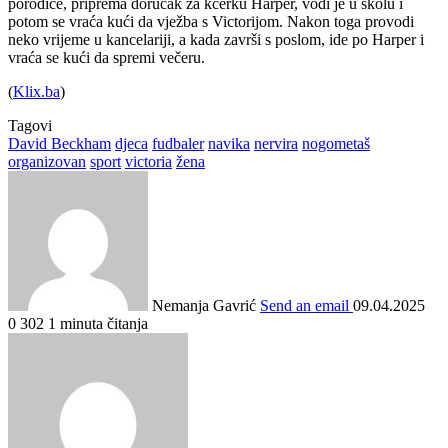
porodice, priprema doručak za kćerku Harper, vodi je u školu i
potom se vraća kući da vježba s Victorijom. Nakon toga provodi
neko vrijeme u kancelariji, a kada završi s poslom, ide po Harper i
vraća se kući da spremi večeru.
(
Klix.ba
)
Tagovi
David Beckham
djeca
fudbaler
navika
nervira
nogometaš
organizovan
sport
victoria
žena
Nemanja Gavrić
Send an email
09.04.2025
0
302
1 minuta čitanja