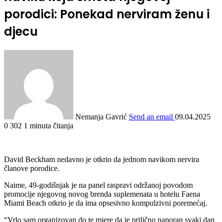
porodici: Ponekad nerviram ženu i
djecu
Nemanja Gavrić
Send an email
09.04.2025
0
302
1 minuta čitanja
David Beckham nedavno je otkrio da jednom navikom nervira
članove porodice.
Naime, 49-godišnjak je na panel raspravi održanoj povodom
promocije njegovog novog brenda suplemenata u hotelu Faena
Miami Beach otkrio je da ima opsesivno kompulzivni poremećaj.
“Vrlo sam organizovan do te mjere da je prilično naporan svaki dan