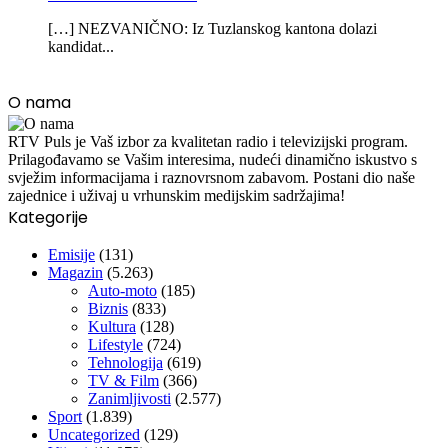
[…] NEZVANIČNO: Iz Tuzlanskog kantona dolazi
kandidat...
O nama
RTV Puls je Vaš izbor za kvalitetan radio i televizijski program.
Prilagođavamo se Vašim interesima, nudeći dinamično iskustvo s
svježim informacijama i raznovrsnom zabavom. Postani dio naše
zajednice i uživaj u vrhunskim medijskim sadržajima!
Kategorije
Emisije
(131)
Magazin
(5.263)
Auto-moto
(185)
Biznis
(833)
Kultura
(128)
Lifestyle
(724)
Tehnologija
(619)
TV & Film
(366)
Zanimljivosti
(2.577)
Sport
(1.839)
Uncategorized
(129)