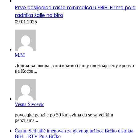
Prve posljedice rasta minimalca u FBiH: Firma pola
radnika šalje na biro
09.01.2025
М.М
Додикова школа ,занимљиво баш у овом мјесецу кренуо
на Косов...
Vesna Sivcevic
povecqjte penzije po 50 km svima da se sa velikim
penzijama...
Ćazim Serhatlić imenovan za glavnog tužioca Brčko distrikta
BiH – RTV Puls Brčko