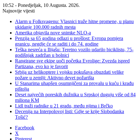
10:52 - Ponedjeljak, 10 Augusta. 2026.
Najnovije vijesti
Alarm u Folksvagenu: Vlasnici traže hitne promene, u planu
ukidanje 100.000 radnih mesta
Amerika objavila nove snimke NLO-a
Penzija sa 65 godina odlazi u prošlost: Evropa pomjera
granicu, negdje će se raditi i do 74. godine
Teška nesreća u Ilijašu: Teretno vozilo udarilo biciklistu, 75-
godišnjak zadržan u bolnici
Rangirane sve ekipe uoči početka Evrolige: Zvezda ispred
Partizana, evo ko je favorit
Srbija uz helikoptere i vojsku pokušava obuzdati velike
požare u zemlji: Aktivno devet požarišta
U Stanarima uhapšen osumnjičeni za provalu u kuću i krađu
pištolja
Deset najvećih poreskih dužnika u Srpskoj duguju više od 84
miliona KM
Lidl traži radnike u 21 gradu, među njima i Brčko
Decenija na Interpolovoj listi: Gdje se krije Slobodanka
Tošić?
Facebook
X
Pinterest