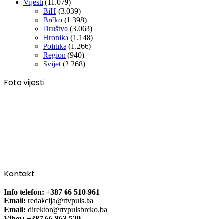
Vijesti
(11.079)
BiH
(3.039)
Brčko
(1.398)
Društvo
(3.063)
Hronika
(1.148)
Politika
(1.266)
Region
(940)
Svijet
(2.268)
Foto vijesti
Kontakt
Info telefon: +387 66 510-961
Email:
redakcija@rtvpuls.ba
Email:
direktor@rtvpulsbrcko.ba
Viber: +387 66 863-529