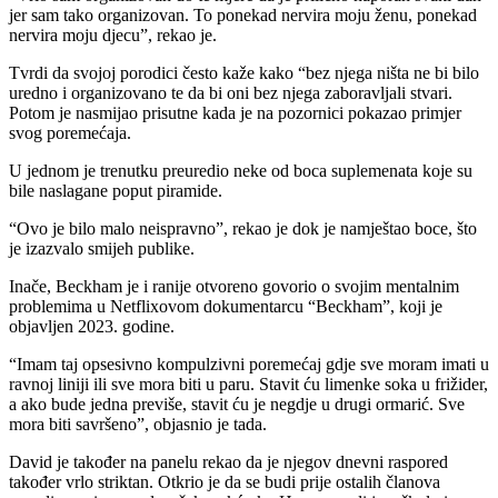
jer sam tako organizovan. To ponekad nervira moju ženu, ponekad
nervira moju djecu”, rekao je.
Tvrdi da svojoj porodici često kaže kako “bez njega ništa ne bi bilo
uredno i organizovano te da bi oni bez njega zaboravljali stvari.
Potom je nasmijao prisutne kada je na pozornici pokazao primjer
svog poremećaja.
U jednom je trenutku preuredio neke od boca suplemenata koje su
bile naslagane poput piramide.
“Ovo je bilo malo neispravno”, rekao je dok je namještao boce, što
je izazvalo smijeh publike.
Inače, Beckham je i ranije otvoreno govorio o svojim mentalnim
problemima u Netflixovom dokumentarcu “Beckham”, koji je
objavljen 2023. godine.
“Imam taj opsesivno kompulzivni poremećaj gdje sve moram imati u
ravnoj liniji ili sve mora biti u paru. Stavit ću limenke soka u frižider,
a ako bude jedna previše, stavit ću je negdje u drugi ormarić. Sve
mora biti savršeno”, objasnio je tada.
David je također na panelu rekao da je njegov dnevni raspored
također vrlo striktan. Otkrio je da se budi prije ostalih članova