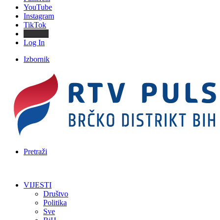
YouTube
Instagram
TikTok
Threads
Log In
Izbornik
Pretraži
VIJESTI
Društvo
Politika
Sve