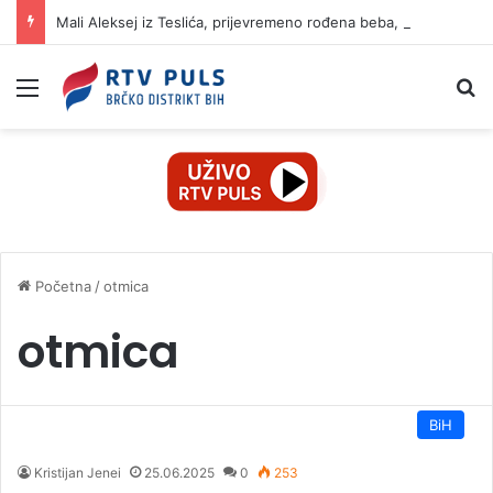
Mali Aleksej iz Teslića, prijevremeno rođena beba, dobio životnu bitku na UKC-u Srpske
Izbornik
Pr
Početna
/
otmica
otmica
BiH
Kristijan Jenei
25.06.2025
0
253