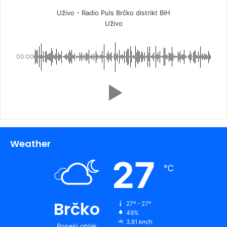
Uživo - Radio Puls Brčko distrikt BiH
Uživo
00:00
Weather
27
℃
Brčko
27º - 27º
49%
3.81 km/h
Poneki oblak