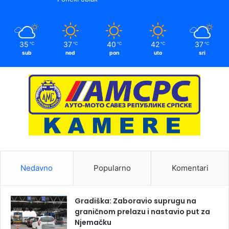
35
37
40
42
37
℃
℃
℃
℃
℃
sub
ned
pon
uto
sri
Nedavno
Popularno
Komentari
Gradiška: Zaboravio suprugu na
graničnom prelazu i nastavio put za
Njemačku