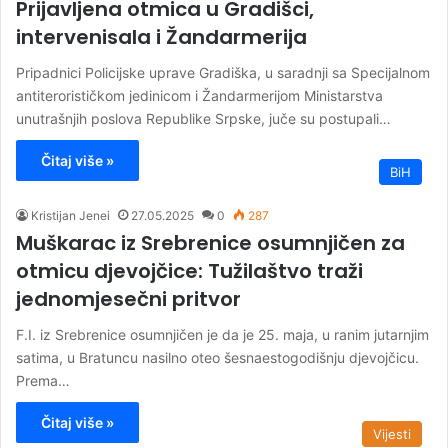
Prijavljena otmica u Gradišci,
intervenisala i Žandarmerija
Pripadnici Policijske uprave Gradiška, u saradnji sa Specijalnom
antiterorističkom jedinicom i Žandarmerijom Ministarstva
unutrašnjih poslova Republike Srpske, juče su postupali…
Čitaj više »
BiH
Kristijan Jenei
27.05.2025
0
287
Muškarac iz Srebrenice osumnjičen za
otmicu djevojčice: Tužilaštvo traži
jednomjesečni pritvor
F.I. iz Srebrenice osumnjičen je da je 25. maja, u ranim jutarnjim
satima, u Bratuncu nasilno oteo šesnaestogodišnju djevojčicu.
Prema…
Čitaj više »
Vijesti