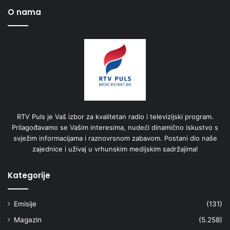
O nama
RTV Puls je Vaš izbor za kvalitetan radio i televizijski program.
Prilagođavamo se Vašim interesima, nudeći dinamično iskustvo s
svježim informacijama i raznovrsnom zabavom. Postani dio naše
zajednice i uživaj u vrhunskim medijskim sadržajima!
Kategorije
Emisije
(131)
Magazin
(5.258)