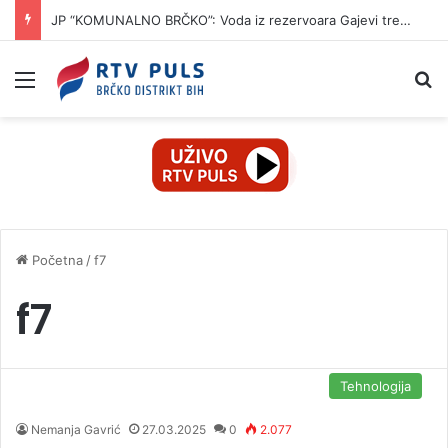
JP “KOMUNALNO BRČKO”: Voda iz rezervoara Gajevi trenutno nije za piće
Izbornik
Pr
Početna
/
f7
f7
Tehnologija
Nemanja Gavrić
27.03.2025
0
2.077