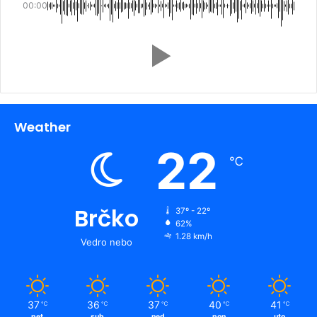
00:00
Weather
22
℃
Brčko
37º - 22º
62%
1.28 km/h
Vedro nebo
37
36
37
40
41
℃
℃
℃
℃
℃
pet
sub
ned
pon
uto