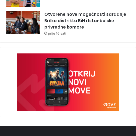
Otvorene nove mogućnosti saradnje
Brčko distrikta BiH i Istanbulske
privredne komore
prije 16 sati