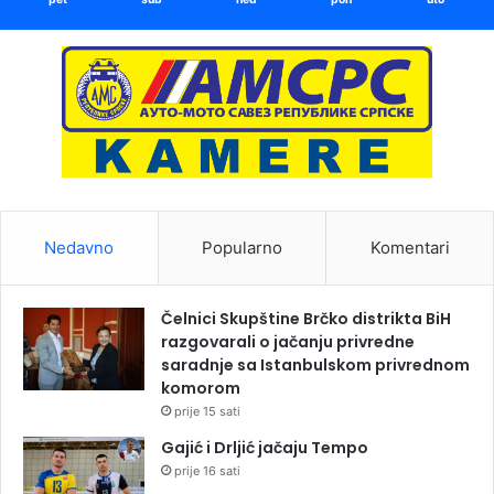
Nedavno
Popularno
Komentari
Čelnici Skupštine Brčko distrikta BiH
razgovarali o jačanju privredne
saradnje sa Istanbulskom privrednom
komorom
prije 15 sati
Gajić i Drljić jačaju Tempo
prije 16 sati