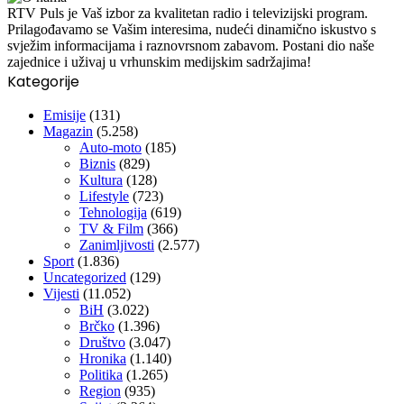
RTV Puls je Vaš izbor za kvalitetan radio i televizijski program.
Prilagođavamo se Vašim interesima, nudeći dinamično iskustvo s
svježim informacijama i raznovrsnom zabavom. Postani dio naše
zajednice i uživaj u vrhunskim medijskim sadržajima!
Kategorije
Emisije
(131)
Magazin
(5.258)
Auto-moto
(185)
Biznis
(829)
Kultura
(128)
Lifestyle
(723)
Tehnologija
(619)
TV & Film
(366)
Zanimljivosti
(2.577)
Sport
(1.836)
Uncategorized
(129)
Vijesti
(11.052)
BiH
(3.022)
Brčko
(1.396)
Društvo
(3.047)
Hronika
(1.140)
Politika
(1.265)
Region
(935)