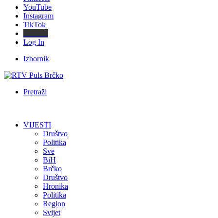
YouTube
Instagram
TikTok
Threads
Log In
Izbornik
Pretraži
VIJESTI
Društvo
Politika
Sve
BiH
Brčko
Društvo
Hronika
Politika
Region
Svijet