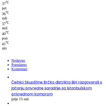
℃
37
pet
℃
36
sub
℃
37
ned
℃
40
pon
℃
41
uto
Nedavno
Popularno
Komentari
Čelnici Skupštine Brčko distrikta BiH razgovarali o
jačanju privredne saradnje sa Istanbulskom
privrednom komorom
prije 15 sati