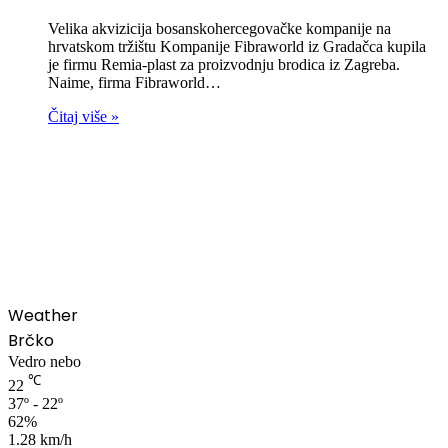
Velika akvizicija bosanskohercegovačke kompanije na
hrvatskom tržištu Kompanije Fibraworld iz Gradačca kupila
je firmu Remia-plast za proizvodnju brodica iz Zagreba.
Naime, firma Fibraworld…
Čitaj više »
00:00
Weather
Brčko
Vedro nebo
℃
22
37º - 22º
62%
1.28 km/h