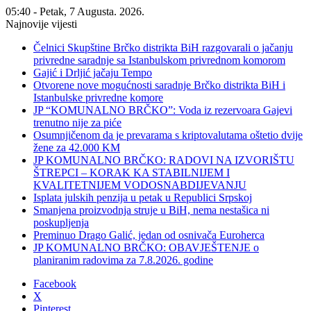
05:40 - Petak, 7 Augusta. 2026.
Najnovije vijesti
Čelnici Skupštine Brčko distrikta BiH razgovarali o jačanju
privredne saradnje sa Istanbulskom privrednom komorom
Gajić i Drljić jačaju Tempo
Otvorene nove mogućnosti saradnje Brčko distrikta BiH i
Istanbulske privredne komore
JP “KOMUNALNO BRČKO”: Voda iz rezervoara Gajevi
trenutno nije za piće
Osumnjičenom da je prevarama s kriptovalutama oštetio dvije
žene za 42.000 KM
JP KOMUNALNO BRČKO: RADOVI NA IZVORIŠTU
ŠTREPCI – KORAK KA STABILNIJEM I
KVALITETNIJEM VODOSNABDIJEVANJU
Isplata julskih penzija u petak u Republici Srpskoj
Smanjena proizvodnja struje u BiH, nema nestašica ni
poskupljenja
Preminuo Drago Galić, jedan od osnivača Euroherca
JP KOMUNALNO BRČKO: OBAVJEŠTENJE o
planiranim radovima za 7.8.2026. godine
Facebook
X
Pinterest