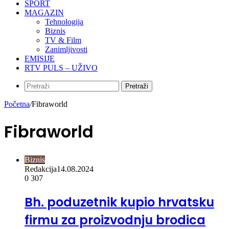
SPORT
MAGAZIN
Tehnologija
Biznis
TV & Film
Zanimljivosti
EMISIJE
RTV PULS – UŽIVO
Pretraži
Početna
/
Fibraworld
Fibraworld
Biznis
Redakcija
14.08.2024
0
307
Bh. poduzetnik kupio hrvatsku
firmu za proizvodnju brodica