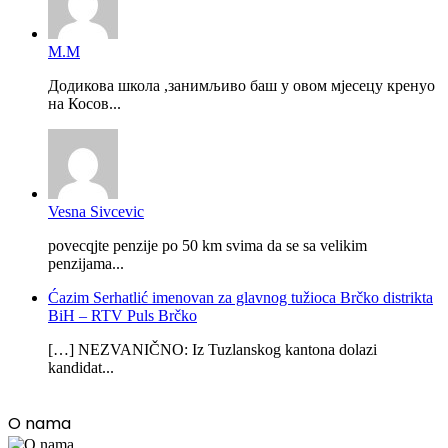
М.М
Додикова школа ,занимљиво баш у овом мјесецу кренуо
на Косов...
Vesna Sivcevic
povecqjte penzije po 50 km svima da se sa velikim
penzijama...
Ćazim Serhatlić imenovan za glavnog tužioca Brčko distrikta
BiH – RTV Puls Brčko
[…] NEZVANIČNO: Iz Tuzlanskog kantona dolazi
kandidat...
O nama