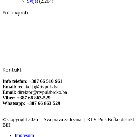
Svijet
(2.264)
Foto vijesti
Kontakt
Info telefon: +387 66 510-961
Email:
redakcija@rtvpuls.ba
Email:
direktor@rtvpulsbrcko.ba
Viber: +387 66 863-529
Whatsapp: +387 66 863-529
© Copyright 2026 | Sva prava zadržana | RTV Puls Brčko distrikt
BiH
Impresum