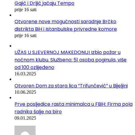
Gajić i Drljić jačaju Tempo
prije 16 sati
Otvorene nove mogućnosti saradnje Brčko
distrikta BiH i Istanbulske privredne komore
prije 16 sati
UŽAS U SJEVERNOJ MAKEDONIJI Izbio požar u
noćnom klubu. Službeno: 51 osoba poginula, više
od 100 ozlijeđeno
16.03.2025
Otvoren Dom za stara lica “Trifunčević” u Bijeljini
10.06.2025
Prve posljedice rasta minimalca u FBiH: Firma pola
radnika šalje na biro
09.01.2025