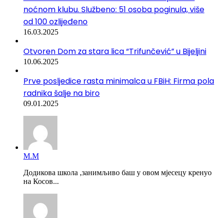
noćnom klubu. Službeno: 51 osoba poginula, više
od 100 ozlijeđeno
16.03.2025
Otvoren Dom za stara lica “Trifunčević” u Bijeljini
10.06.2025
Prve posljedice rasta minimalca u FBiH: Firma pola
radnika šalje na biro
09.01.2025
М.М
Додикова школа ,занимљиво баш у овом мјесецу кренуо
на Косов...