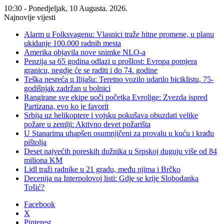
10:30 - Ponedjeljak, 10 Augusta. 2026.
Najnovije vijesti
Alarm u Folksvagenu: Vlasnici traže hitne promene, u planu
ukidanje 100.000 radnih mesta
Amerika objavila nove snimke NLO-a
Penzija sa 65 godina odlazi u prošlost: Evropa pomjera
granicu, negdje će se raditi i do 74. godine
Teška nesreća u Ilijašu: Teretno vozilo udarilo biciklistu, 75-
godišnjak zadržan u bolnici
Rangirane sve ekipe uoči početka Evrolige: Zvezda ispred
Partizana, evo ko je favorit
Srbija uz helikoptere i vojsku pokušava obuzdati velike
požare u zemlji: Aktivno devet požarišta
U Stanarima uhapšen osumnjičeni za provalu u kuću i krađu
pištolja
Deset najvećih poreskih dužnika u Srpskoj duguju više od 84
miliona KM
Lidl traži radnike u 21 gradu, među njima i Brčko
Decenija na Interpolovoj listi: Gdje se krije Slobodanka
Tošić?
Facebook
X
Pinterest