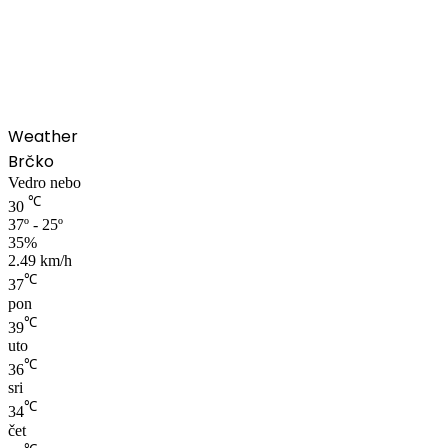
00:00
Weather
Brčko
Vedro nebo
℃
30
37º - 25º
35%
2.49 km/h
℃
37
pon
℃
39
uto
℃
36
sri
℃
34
čet