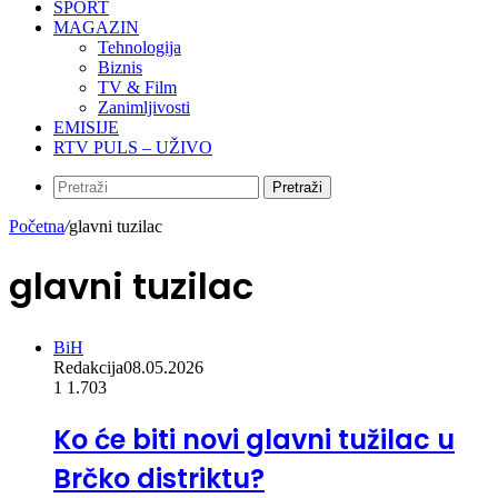
SPORT
MAGAZIN
Tehnologija
Biznis
TV & Film
Zanimljivosti
EMISIJE
RTV PULS – UŽIVO
Pretraži
Početna
/
glavni tuzilac
glavni tuzilac
BiH
Redakcija
08.05.2026
1
1.703
Ko će biti novi glavni tužilac u
Brčko distriktu?