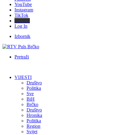
YouTube
Instagram
TikTok
Threads
Log In
Izbornik
Pretraži
VIJESTI
Društvo
Politika
Sve
BiH
Brčko
Društvo
Hronika
Politika
Region
Svijet