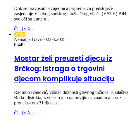
Dok se pravosudna zajednica priprema za predstojeće
zasjedanje Visokog sudskog i tužilačkog vijeća (VSTV) BiH,
sve oči su uprte u…
Čitaj više »
Brčko
Nemanja Gavrić
02.04.2025
0
449
Mostar želi preuzeti djecu iz
Brčkog: Istraga o trgovini
djecom komplikuje situaciju
Radmilo Ivanović, vršilac dužnosti glavnog tužioca Tužilaštva
Brčko distrikta, izvijestio je o najnovijim saznanjima u vezi s
pronalaskom 31 djeteta…
Čitaj više »