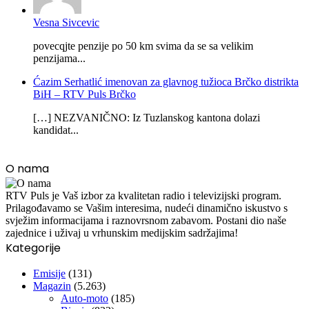
Vesna Sivcevic
povecqjte penzije po 50 km svima da se sa velikim
penzijama...
Ćazim Serhatlić imenovan za glavnog tužioca Brčko distrikta
BiH – RTV Puls Brčko
[…] NEZVANIČNO: Iz Tuzlanskog kantona dolazi
kandidat...
O nama
RTV Puls je Vaš izbor za kvalitetan radio i televizijski program.
Prilagođavamo se Vašim interesima, nudeći dinamično iskustvo s
svježim informacijama i raznovrsnom zabavom. Postani dio naše
zajednice i uživaj u vrhunskim medijskim sadržajima!
Kategorije
Emisije
(131)
Magazin
(5.263)
Auto-moto
(185)