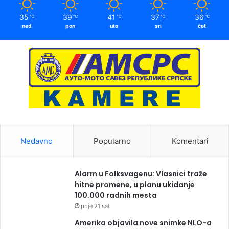
35
39
41
37
36
℃
℃
℃
℃
℃
ned
pon
uto
sri
čet
Nedavno
Popularno
Komentari
Alarm u Folksvagenu: Vlasnici traže
hitne promene, u planu ukidanje
100.000 radnih mesta
prije 21 sat
Amerika objavila nove snimke NLO-a