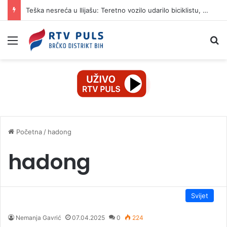
Teška nesreća u Ilijašu: Teretno vozilo udarilo biciklistu, 75-godišnjak zadržan u bolnici
Izbornik
Pr
Početna
/
hadong
hadong
Svijet
Nemanja Gavrić
07.04.2025
0
224