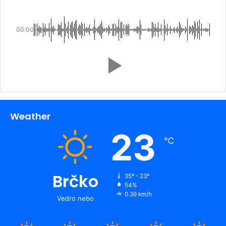
00:00
Weather
23
℃
Brčko
35º - 23º
54%
0.39 km/h
Vedro nebo