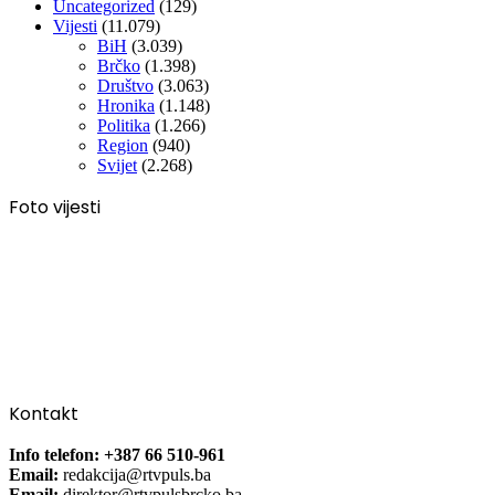
Uncategorized
(129)
Vijesti
(11.079)
BiH
(3.039)
Brčko
(1.398)
Društvo
(3.063)
Hronika
(1.148)
Politika
(1.266)
Region
(940)
Svijet
(2.268)
Foto vijesti
Kontakt
Info telefon: +387 66 510-961
Email:
redakcija@rtvpuls.ba
Email:
direktor@rtvpulsbrcko.ba