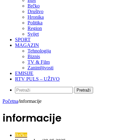
BiH
Brčko
Društvo
Hronika
Politika
Region
Svijet
SPORT
MAGAZIN
Tehnologija
Biznis
TV & Film
Zanimljivosti
EMISIJE
RTV PULS – UŽIVO
Pretraži
Početna
/
informacije
informacije
Brčko