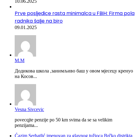
10.06.2025
Prve posljedice rasta minimalca u FBiH: Firma pola
radnika šalje na biro
09.01.2025
М.М
Додикова школа ,занимљиво баш у овом мјесецу кренуо
на Косов...
Vesna Sivcevic
povecqjte penzije po 50 km svima da se sa velikim
penzijama...
Ćazim Serhatlić imenovan za glavnog tužioca Brčko distrikta