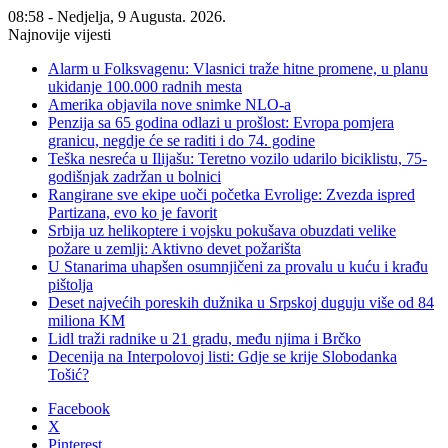
08:58 - Nedjelja, 9 Augusta. 2026.
Najnovije vijesti
Alarm u Folksvagenu: Vlasnici traže hitne promene, u planu
ukidanje 100.000 radnih mesta
Amerika objavila nove snimke NLO-a
Penzija sa 65 godina odlazi u prošlost: Evropa pomjera
granicu, negdje će se raditi i do 74. godine
Teška nesreća u Ilijašu: Teretno vozilo udarilo biciklistu, 75-
godišnjak zadržan u bolnici
Rangirane sve ekipe uoči početka Evrolige: Zvezda ispred
Partizana, evo ko je favorit
Srbija uz helikoptere i vojsku pokušava obuzdati velike
požare u zemlji: Aktivno devet požarišta
U Stanarima uhapšen osumnjičeni za provalu u kuću i krađu
pištolja
Deset najvećih poreskih dužnika u Srpskoj duguju više od 84
miliona KM
Lidl traži radnike u 21 gradu, među njima i Brčko
Decenija na Interpolovoj listi: Gdje se krije Slobodanka
Tošić?
Facebook
X
Pinterest