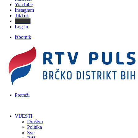
YouTube
Instagram
TikTok
Threads
Log In
Izbornik
Pretraži
VIJESTI
Društvo
Politika
Sve