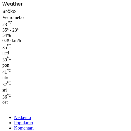
Weather
Brčko
Vedro nebo
℃
23
35º - 23º
54%
0.39 km/h
℃
35
ned
℃
39
pon
℃
41
uto
℃
37
sri
℃
36
čet
Nedavno
Popularno
Komentari