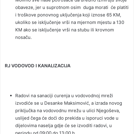
obaveze, jer u suprotnom osim duga morati će platiti
i troškove ponovnog uključenja koji iznose 65 KM,
ukoliko se isključenje vrši na mjernom mjestu a 130
KM ako se isključenje vrši na stubu ili krovnom
nosaču.
RJ VODOVOD I KANALIZACIJA
Radovi na sanaciji curenja u vodovodnoj mreži
izvodiće se u Desanke Maksimović, a izrada novog
priključka na vodovodnu mrežu u ulici Njegoševa,
uslijed čega će doći do prekida u isporuci vode u
dijelovima naselja gdje će se izvoditi radovi, u
periodu od 09:00 do 13:00 h.