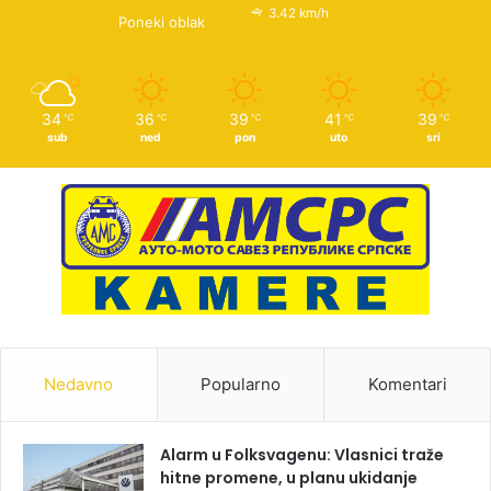
3.42 km/h
Poneki oblak
34
36
39
41
39
℃
℃
℃
℃
℃
sub
ned
pon
uto
sri
Nedavno
Popularno
Komentari
Alarm u Folksvagenu: Vlasnici traže
hitne promene, u planu ukidanje