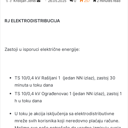
Kristijan Jenei
S
26.05.2025
0
257
2 minutes read
e
n
RJ ELEKTRODISTRIBUCIJA
d
a
n
e
Zastoji u isporuci električne energije:
m
a
i
l
TS 10/0,4 kV Rašljani 1 (jedan NN izlaz), zastoj 30
minuta u toku dana
TS 10/0,4 kV Ograđenovac 1 (jedan NN izlaz), zastoj 1
h u toku dana
U toku je akcija isključenja sa elektrodistributivne
mreže svih korisnika koji neredovno plaćaju račune.
Molimo sve naše potrošače da uredno izmiruju svoje