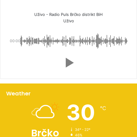
Uživo - Radio Puls Brčko distrikt BiH
Uživo
00:00
Weather
30
℃
Brčko
34º - 22º
46%