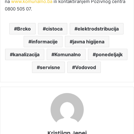
na
www.komunalno.ba
ili kontaktiranjem Pozivnog centra
0800 505 07.
Brcko
cistoca
elektrodstribucija
informacije
javna higijena
kanalizacija
Komunalno
ponedeljajk
servisne
Vodovod
Kristijan Jenei