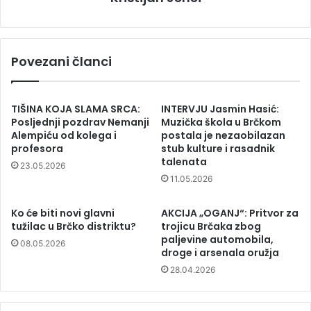
Povezani članci
TIŠINA KOJA SLAMA SRCA:
INTERVJU Jasmin Hasić:
Posljednji pozdrav Nemanji
Muzička škola u Brčkom
Alempiću od kolega i
postala je nezaobilazan
profesora
stub kulture i rasadnik
talenata
23.05.2026
11.05.2026
Ko će biti novi glavni
AKCIJA „OGANJ“: Pritvor za
tužilac u Brčko distriktu?
trojicu Brčaka zbog
paljevine automobila,
08.05.2026
droge i arsenala oružja
28.04.2026