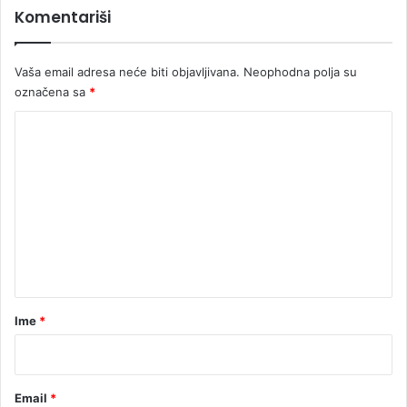
Komentariši
Vaša email adresa neće biti objavljivana.
Neophodna polja su
označena sa
*
K
o
m
e
n
t
a
r
Ime
*
*
Email
*