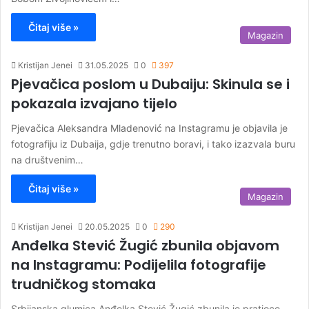
Čitaj više »
Magazin
Kristijan Jenei
31.05.2025
0
397
Pjevačica poslom u Dubaiju: Skinula se i
pokazala izvajano tijelo
Pjevačica Aleksandra Mladenović na Instagramu je objavila je
fotografiju iz Dubaija, gdje trenutno boravi, i tako izazvala buru
na društvenim…
Čitaj više »
Magazin
Kristijan Jenei
20.05.2025
0
290
Anđelka Stević Žugić zbunila objavom
na Instagramu: Podijelila fotografije
trudničkog stomaka
Srbijanska glumica Anđelka Stević Žugić zbunila je pratioce