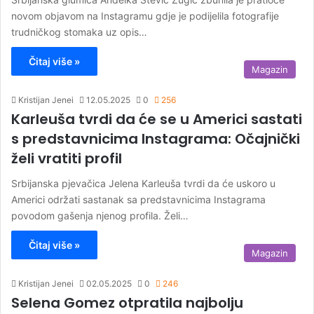
novom objavom na Instagramu gdje je podijelila fotografije
trudničkog stomaka uz opis…
Čitaj više »
Magazin
Kristijan Jenei
12.05.2025
0
256
Karleuša tvrdi da će se u Americi sastati
s predstavnicima Instagrama: Očajnički
želi vratiti profil
Srbijanska pjevačica Jelena Karleuša tvrdi da će uskoro u
Americi održati sastanak sa predstavnicima Instagrama
povodom gašenja njenog profila. Želi…
Čitaj više »
Magazin
Kristijan Jenei
02.05.2025
0
246
Selena Gomez otpratila najbolju