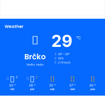
Weather
29
℃
Brčko
30º - 28º
34%
2.76 km/h
Vedro nebo
30
38
35
37
40
℃
℃
℃
℃
℃
čet
pet
sub
ned
pon