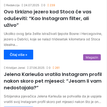
Redakcija
24.07.2025
0
239
Ovo tirkizno jezero kod Stoca će vas
oduševiti: “Kao Instagram filter, ali
uživo”
Ukoliko ovog ljeta želite istraživati ljepote Bosne i Hercegovine,
jezero u Dabrici, koje se nalazi tridesetak kilometara od Stoca
idealna…
Čitaj više »
Magazin
Kristijan Jenei
27.06.2025
0
261
Jelena Karleuša vratila Instagram profil
nakon skoro pet mjeseci: “Jesam li vam
nedostajala?”
Srbijanska pjevačica Jelena Karleuša se pohvalila da je uspjela
vratiti svoj Instagram profil skoro pet mjeseci nakon što je on…