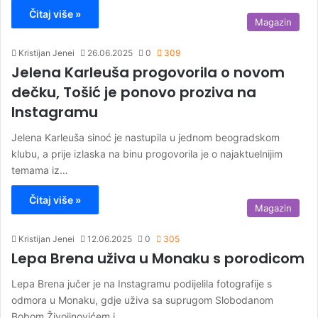
Čitaj više »
Magazin
Kristijan Jenei
26.06.2025
0
309
Jelena Karleuša progovorila o novom
dečku, Tošić je ponovo proziva na
Instagramu
Jelena Karleuša sinoć je nastupila u jednom beogradskom
klubu, a prije izlaska na binu progovorila je o najaktuelnijim
temama iz…
Čitaj više »
Magazin
Kristijan Jenei
12.06.2025
0
305
Lepa Brena uživa u Monaku s porodicom
Lepa Brena jučer je na Instagramu podijelila fotografije s
odmora u Monaku, gdje uživa sa suprugom Slobodanom
Bobom Živojinovićem i…