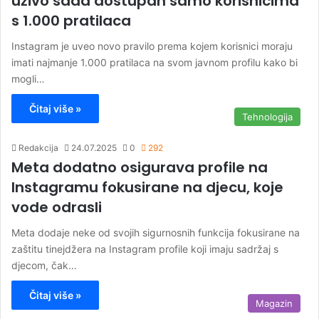
uživo sada dostupan samo korisnicima
s 1.000 pratilaca
Instagram je uveo novo pravilo prema kojem korisnici moraju
imati najmanje 1.000 pratilaca na svom javnom profilu kako bi
mogli…
Čitaj više »
Tehnologija
Redakcija
24.07.2025
0
292
Meta dodatno osigurava profile na
Instagramu fokusirane na djecu, koje
vode odrasli
Meta dodaje neke od svojih sigurnosnih funkcija fokusirane na
zaštitu tinejdžera na Instagram profile koji imaju sadržaj s
djecom, čak…
Čitaj više »
Magazin