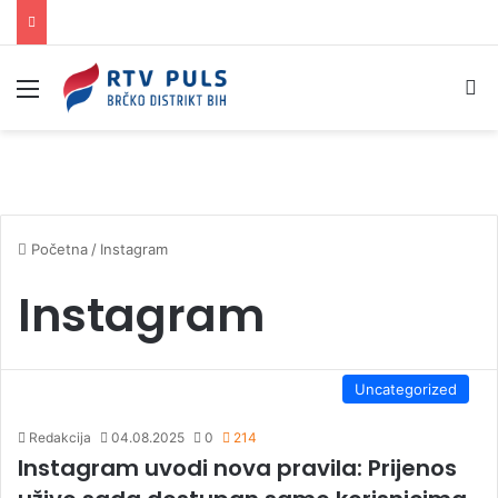
Izbornik
Pr
Početna
/
Instagram
Instagram
Uncategorized
Redakcija
04.08.2025
0
214
Instagram uvodi nova pravila: Prijenos