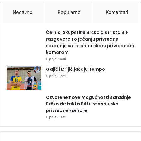
Nedavno
Popularno
Komentari
Čelnici Skupštine Brčko distrikta BiH
razgovarali o jačanju privredne
saradnje sa Istanbulskom privrednom
komorom
prije 7 sati
Gajić i Drljić jačaju Tempo
prije 8 sati
Otvorene nove mogućnosti saradnje
Brčko distrikta BiH i Istanbulske
privredne komore
prije 8 sati