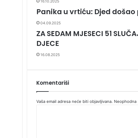
16.10.2025
Panika u vrtiću: Djed došao
04.09.2025
ZA SEDAM MJESECI 51 SLUČ
DJECE
16.08.2025
Komentariši
Vaša email adresa neće biti objavljivana.
Neophodna p
K
o
m
e
n