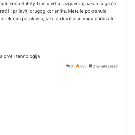
uti ikonu Safety Tips u vrhu razgovora, nakon čega će
ati ili prijaviti drugog korisnika. Meta je pokrenula
 u direktnim porukama, tako da korisnici mogu poduzeti
va
profil
tehnologija
0
293
2 minutes read