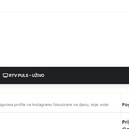
RTV PULS – UŽIVO
Po
gurava profile na Instagramu fokusirane na djecu, koje vode
Pr