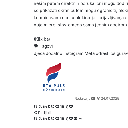
nekim putem direktnih poruka, oni mogu dodirn
se prikazati ekran putem mogu ograničiti, blokir
kombinovanu opciju blokiranja i prijavljivanja
obje mjere istovremeno samo jednim dodirom.
(
Klix.ba
)
Tagovi
djeca
dodatno
Instagram
Meta
odrasli
osigura
S
e
n
d
a
n
Redakcija
24.07.2025
e
m
F
X
L
T
P
R
V
O
P
a
Podijeli
a
i
u
i
e
K
d
o
i
c
F
X
n
L
m
T
n
P
d
R
o
V
n
O
c
P
P
Š
l
e
a
k
i
b
u
t
i
d
e
n
K
o
d
k
o
o
t