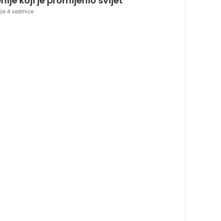
nije koji je promijenio svijet
ije 4 sedmice