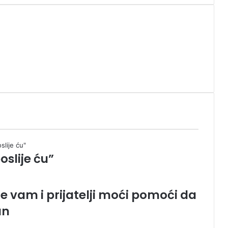
oslije ću”
će vam i prijatelji moći pomoći da
un