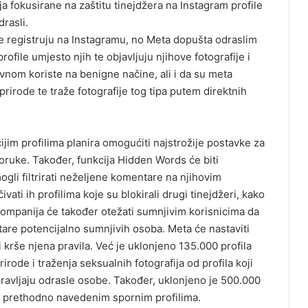
a fokusirane na zaštitu tinejdžera na Instagram profile
drasli.
se registruju na Instagramu, no Meta dopušta odraslim
file umjesto njih te objavljuju njihove fotografije i
avnom koriste na benigne načine, ali i da su meta
rirode te traže fotografije tog tipa putem direktnih
im profilima planira omogućiti najstrožije postavke za
oruke. Također, funkcija Hidden Words će biti
ogli filtrirati neželjene komentare na njihovim
ati ih profilima koje su blokirali drugi tinejdžeri, kako
Kompanija će također otežati sumnjivim korisnicima da
are potencijalno sumnjivih osoba. Meta će nastaviti
i krše njena pravila. Već je uklonjeno 135.000 profila
ode i traženja seksualnih fotografija od profila koji
upravljaju odrasle osobe. Također, uklonjeno je 500.000
 s prethodno navedenim spornim profilima.