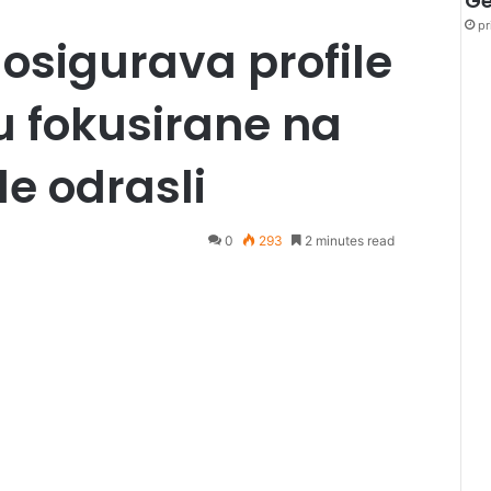
Ge
pr
osigurava profile
 fokusirane na
de odrasli
0
293
2 minutes read