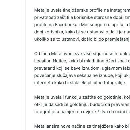
Meta je uvela tinejdžerske profile na Instagra
privatnosti zaštitila korisnike starosne dobi iz
profile na Facebooku i Messengeru u aprilu, a 
dobi korisnika, kako bi se ustanovilo da li je 
ukoliko se to ustanovi, došlo bi do premještanja
Od tada Meta uvodi sve više sigurnosnih funkcij
Location Notice, kako bi mlađi tinejdžeri znali 
prevaranti koji se bave iznudom, uglavnom lažu 
povećanje slučajeva seksualne iznude, koji uklj
internetu kako bi slala eksplicitne fotografije.
Meta je uvela i funkciju zaštite od golotinje, 
otkrije da sadrže golotinju, budući da prevaran
fotografije u namjeri da uvjere žrtvu da učini is
Meta lansira nove načine za tinejdžere kako bi