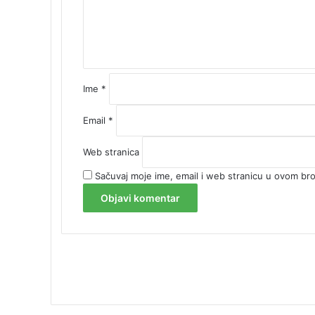
t
a
r
*
Ime
*
Email
*
Web stranica
Sačuvaj moje ime, email i web stranicu u ovom b