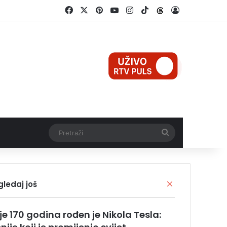
Facebook
X
Pinterest
YouTube
Instagram
TikTok
Threads
Log In
Pretraži
gledaj još
C
l
o
ije 170 godina rođen je Nikola Tesla:
s
e