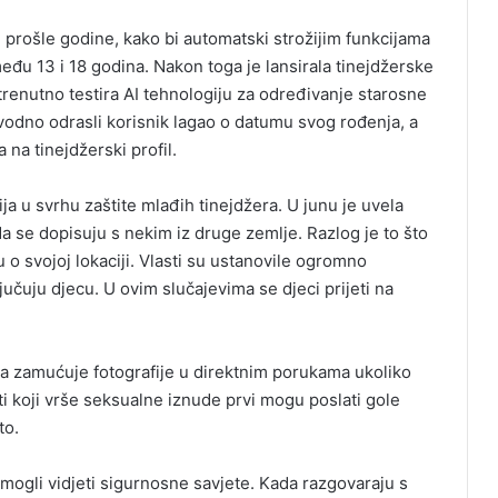
m prošle godine, kako bi automatski strožijim funkcijama
među 13 i 18 godina. Nakon toga je lansirala tinejdžerske
trenutno testira AI tehnologiju za određivanje starosne
navodno odrasli korisnik lagao o datumu svog rođenja, a
 na tinejdžerski profil.
a u svrhu zaštite mlađih tinejdžera. U junu je uvela
da se dopisuju s nekim iz druge zemlje. Razlog je to što
o svojoj lokaciji. Vlasti su ustanovile ogromno
učuju djecu. U ovim slučajevima se djeci prijeti na
koja zamućuje fotografije u direktnim porukama ukoliko
ti koji vrše seksualne iznude prvi mogu poslati gole
to.
 mogli vidjeti sigurnosne savjete. Kada razgovaraju s