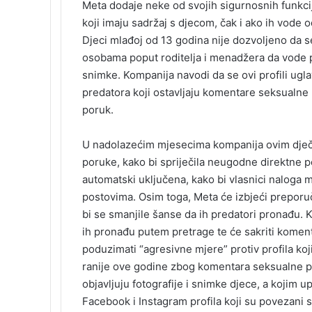
e
k
b
t
d
n
o
k
Meta dodaje neke od svojih sigurnosnih funkcij
b
e
l
e
i
t
k
e
koji imaju sadržaj s djecom, čak i ako ih vode o
o
d
r
r
t
a
l
t
Djeci mlađoj od 13 godina nije dozvoljeno da 
o
I
e
k
a
osobama poput roditelja i menadžera da vode pro
k
n
s
t
s
t
e
s
snimke. Kompanija navodi da se ovi profili ugl
n
predatora koji ostavljaju komentare seksualne p
i
poruk.
k
i
U nadolazećim mjesecima kompanija ovim dječij
poruke, kako bi spriječila neugodne direktne p
automatski uključena, kako bi vlasnici naloga m
postovima. Osim toga, Meta će izbjeći preporučiv
bi se smanjile šanse da ih predatori pronađu. 
ih pronađu putem pretrage te će sakriti koment
poduzimati “agresivne mjere” protiv profila koj
ranije ove godine zbog komentara seksualne prir
objavljuju fotografije i snimke djece, a kojim 
Facebook i Instagram profila koji su povezani