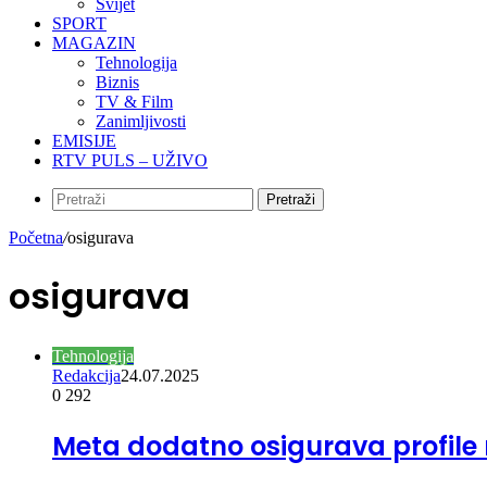
Svijet
SPORT
MAGAZIN
Tehnologija
Biznis
TV & Film
Zanimljivosti
EMISIJE
RTV PULS – UŽIVO
Pretraži
Početna
/
osigurava
osigurava
Tehnologija
Redakcija
24.07.2025
0
292
Meta dodatno osigurava profile 