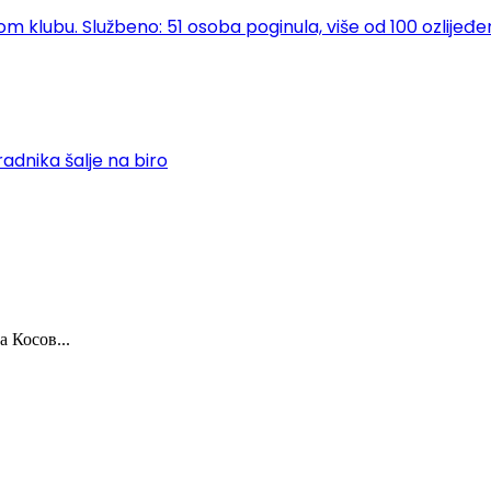
klubu. Službeno: 51 osoba poginula, više od 100 ozlijeđe
adnika šalje na biro
 Косов...