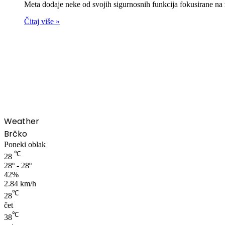
Meta dodaje neke od svojih sigurnosnih funkcija fokusirane na z
Čitaj više »
00:00
Weather
Brčko
Poneki oblak
℃
28
28º - 28º
42%
2.84 km/h
℃
28
čet
℃
38