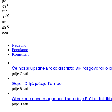
pet
℃
35
sub
℃
37
ned
℃
40
pon
Nedavno
Popularno
Komentari
Čelnici Skupštine Brčko distrikta BiH razgovarali
prije 7 sati
Gajić i Drljić jačaju Tempo
prije 8 sati
Otvorene nove mogućnosti saradnje Brčko distrikta
prije 9 sati