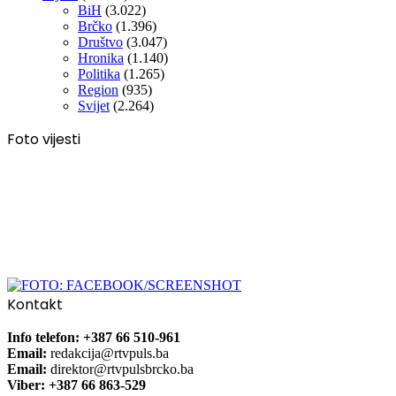
BiH
(3.022)
Brčko
(1.396)
Društvo
(3.047)
Hronika
(1.140)
Politika
(1.265)
Region
(935)
Svijet
(2.264)
Foto vijesti
Kontakt
Info telefon: +387 66 510-961
Email:
redakcija@rtvpuls.ba
Email:
direktor@rtvpulsbrcko.ba
Viber: +387 66 863-529