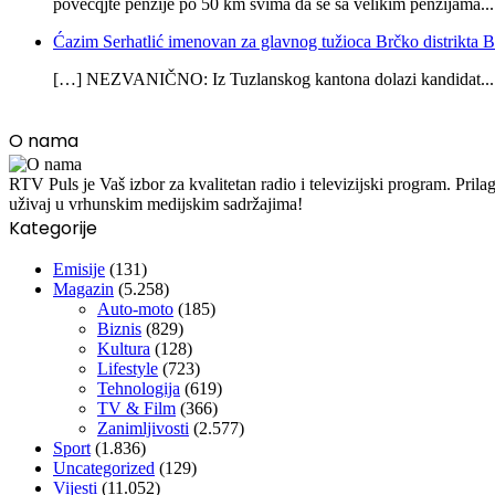
povecqjte penzije po 50 km svima da se sa velikim penzijama...
Ćazim Serhatlić imenovan za glavnog tužioca Brčko distrikta
[…] NEZVANIČNO: Iz Tuzlanskog kantona dolazi kandidat...
O nama
RTV Puls je Vaš izbor za kvalitetan radio i televizijski program. Pr
uživaj u vrhunskim medijskim sadržajima!
Kategorije
Emisije
(131)
Magazin
(5.258)
Auto-moto
(185)
Biznis
(829)
Kultura
(128)
Lifestyle
(723)
Tehnologija
(619)
TV & Film
(366)
Zanimljivosti
(2.577)
Sport
(1.836)
Uncategorized
(129)
Vijesti
(11.052)