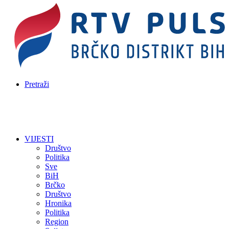
Pretraži
VIJESTI
Društvo
Politika
Sve
BiH
Brčko
Društvo
Hronika
Politika
Region