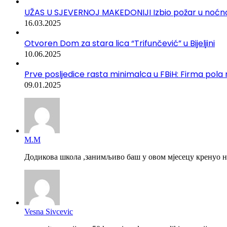
UŽAS U SJEVERNOJ MAKEDONIJI Izbio požar u noćnom 
16.03.2025
Otvoren Dom za stara lica “Trifunčević” u Bijeljini
10.06.2025
Prve posljedice rasta minimalca u FBiH: Firma pola r
09.01.2025
М.М
Додикова школа ,занимљиво баш у овом мјесецу кренуо на
Vesna Sivcevic