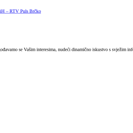
 BiH – RTV Puls Brčko
ilagođavamo se Vašim interesima, nudeći dinamično iskustvo s svježim i