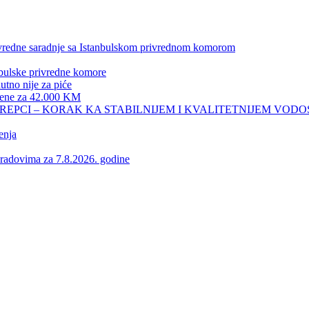
privredne saradnje sa Istanbulskom privrednom komorom
nbulske privredne komore
no nije za piće
 žene za 42.000 KM
REPCI – KORAK KA STABILNIJEM I KVALITETNIJEM VOD
enja
vima za 7.8.2026. godine