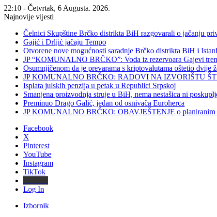
22:10 - Četvrtak, 6 Augusta. 2026.
Najnovije vijesti
Čelnici Skupštine Brčko distrikta BiH razgovarali o jačanju 
Gajić i Drljić jačaju Tempo
Otvorene nove mogućnosti saradnje Brčko distrikta BiH i Ista
JP “KOMUNALNO BRČKO”: Voda iz rezervoara Gajevi trenut
Osumnjičenom da je prevarama s kriptovalutama oštetio dvije
JP KOMUNALNO BRČKO: RADOVI NA IZVORIŠTU ŠT
Isplata julskih penzija u petak u Republici Srpskoj
Smanjena proizvodnja struje u BiH, nema nestašica ni poskuplj
Preminuo Drago Galić, jedan od osnivača Euroherca
JP KOMUNALNO BRČKO: OBAVJEŠTENJE o planiranim rado
Facebook
X
Pinterest
YouTube
Instagram
TikTok
Threads
Log In
Izbornik