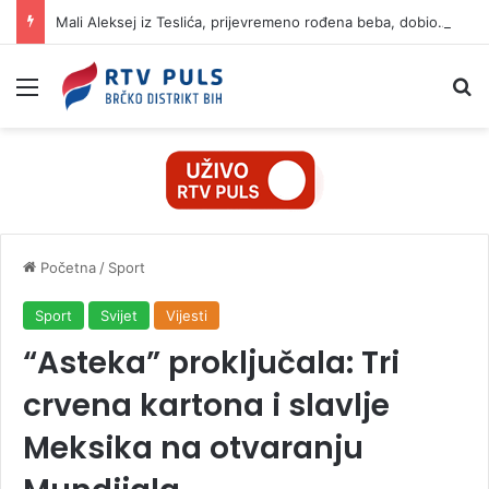
Mali Aleksej iz Teslića, prijevremeno rođena beba, dobio životnu bitku na UKC-u Srpske
Izbornik
Pr
Početna
/
Sport
Sport
Svijet
Vijesti
“Asteka” proključala: Tri
crvena kartona i slavlje
Meksika na otvaranju