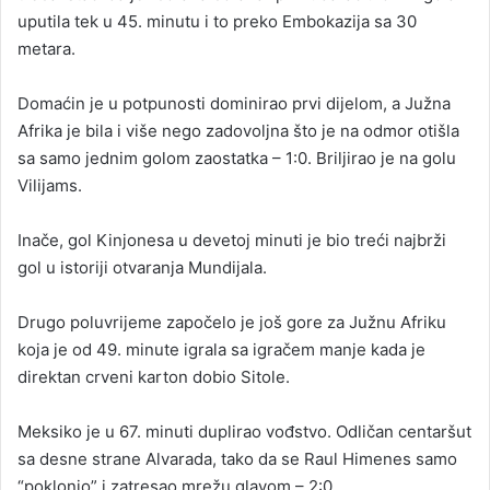
uputila tek u 45. minutu i to preko Embokazija sa 30
metara.
Domaćin je u potpunosti dominirao prvi dijelom, a Južna
Afrika je bila i više nego zadovoljna što je na odmor otišla
sa samo jednim golom zaostatka – 1:0. Briljirao je na golu
Vilijams.
Inače, gol Kinjonesa u devetoj minuti je bio treći najbrži
gol u istoriji otvaranja Mundijala.
Drugo poluvrijeme započelo je još gore za Južnu Afriku
koja je od 49. minute igrala sa igračem manje kada je
direktan crveni karton dobio Sitole.
Meksiko je u 67. minuti duplirao vođstvo. Odličan centaršut
sa desne strane Alvarada, tako da se Raul Himenes samo
“poklonio” i zatresao mrežu glavom – 2:0.