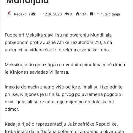
Mundijala
Redakcija
S
12.06.2026
0
134
1 minuta čitanja
e
n
Fudbaleri Meksika slavili su na otvaranju Mundiijala
d
pobjednom protiv Južne Afrike rezultatom 2:0, a na
a
utakmici su viđena čak tri direktna crvena kartona.
n
e
Meksiko je do gola stigao u uvodnim minutima meča kada
m
a
je Kinjones savladao Vilijamsa.
i
l
Imao je domaćin znatno više od igre, imali su i izglednije
prilike, Kinjones je u finišu prvog poluvremena pogodio i
okvir gola, ali se rezultat nije mijenjao do dolaska na
odmor.
Kada je riječ o reprezentaciju Južnoafričke Republike,
treba istaći da je “bofana bofana” prvi udarac u okvir gola