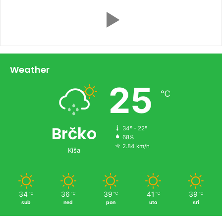
Weather
25
℃
Brčko
34º - 22º
68%
2.84 km/h
Kiša
34
36
39
41
39
℃
℃
℃
℃
℃
sub
ned
pon
uto
sri