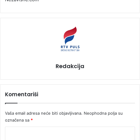
Redakcija
Komentariši
Vaša email adresa neće biti objavljivana.
Neophodna polja su
označena sa
*
K