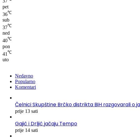
37
pet
℃
36
sub
℃
37
ned
℃
40
pon
℃
41
uto
Nedavno
Popularno
Komentari
Čelnici Skupštine Brčko distrikta BiH razgovarali
prije 13 sati
Gajić i Drljić jačaju Tempo
prije 14 sati