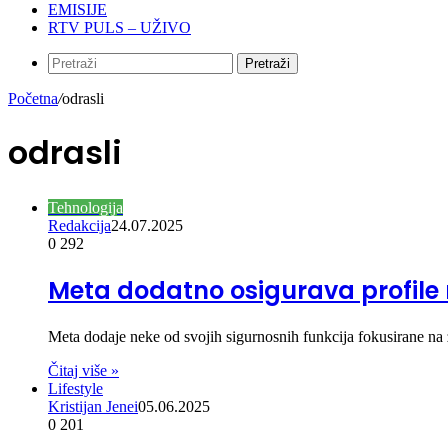
EMISIJE
RTV PULS – UŽIVO
Pretraži
Početna
/
odrasli
odrasli
Tehnologija
Redakcija
24.07.2025
0
292
Meta dodatno osigurava profile 
Meta dodaje neke od svojih sigurnosnih funkcija fokusirane na z
Čitaj više »
Lifestyle
Kristijan Jenei
05.06.2025
0
201