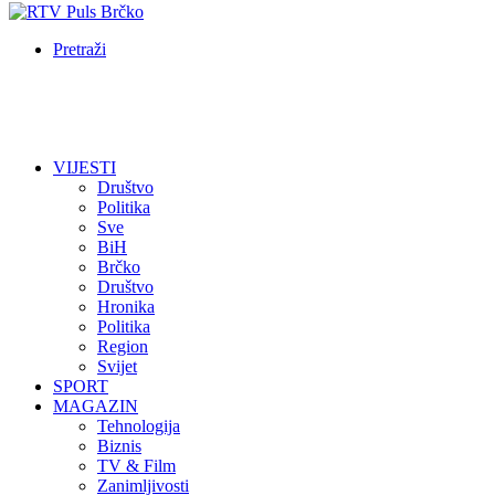
Pretraži
VIJESTI
Društvo
Politika
Sve
BiH
Brčko
Društvo
Hronika
Politika
Region
Svijet
SPORT
MAGAZIN
Tehnologija
Biznis
TV & Film
Zanimljivosti