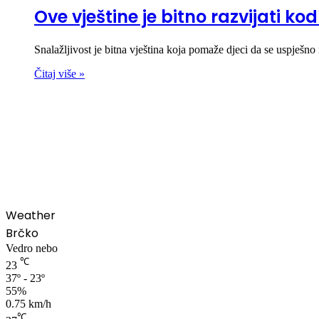
Ove vještine je bitno razvijati ko
Snalažljivost je bitna vještina koja pomaže djeci da se uspješn
Čitaj više »
00:00
Weather
Brčko
Vedro nebo
℃
23
37º - 23º
55%
0.75 km/h
℃