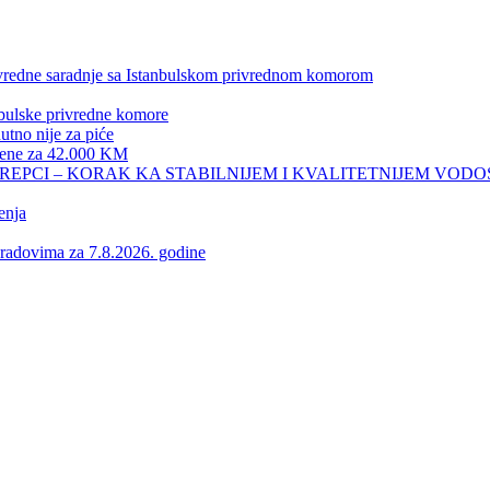
privredne saradnje sa Istanbulskom privrednom komorom
nbulske privredne komore
no nije za piće
 žene za 42.000 KM
REPCI – KORAK KA STABILNIJEM I KVALITETNIJEM VOD
enja
vima za 7.8.2026. godine