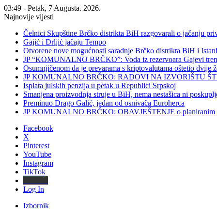
03:49 - Petak, 7 Augusta. 2026.
Najnovije vijesti
Čelnici Skupštine Brčko distrikta BiH razgovarali o jačanju 
Gajić i Drljić jačaju Tempo
Otvorene nove mogućnosti saradnje Brčko distrikta BiH i Ista
JP “KOMUNALNO BRČKO”: Voda iz rezervoara Gajevi trenut
Osumnjičenom da je prevarama s kriptovalutama oštetio dvije
JP KOMUNALNO BRČKO: RADOVI NA IZVORIŠTU ŠT
Isplata julskih penzija u petak u Republici Srpskoj
Smanjena proizvodnja struje u BiH, nema nestašica ni poskuplj
Preminuo Drago Galić, jedan od osnivača Euroherca
JP KOMUNALNO BRČKO: OBAVJEŠTENJE o planiranim rado
Facebook
X
Pinterest
YouTube
Instagram
TikTok
Threads
Log In
Izbornik