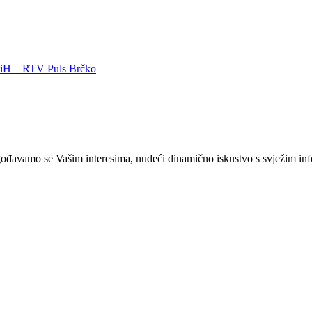
 BiH – RTV Puls Brčko
ilagođavamo se Vašim interesima, nudeći dinamično iskustvo s svježim i