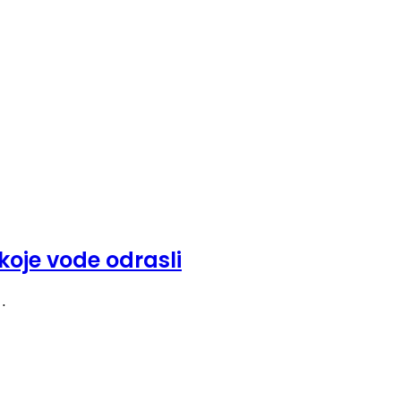
koje vode odrasli
k…